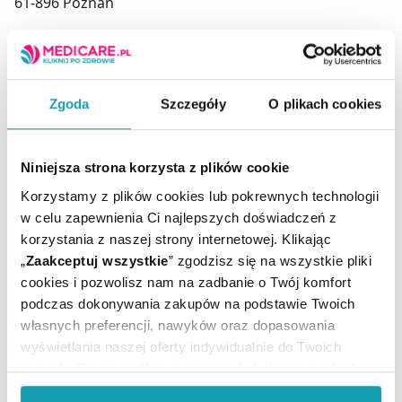
61-896 Poznań
To jest lek. Dla bezpieczeństwa stosuj go zgodnie z
ulotką dołączoną do opakowania. Nie przekraczaj
Zgoda
Szczegóły
O plikach cookies
maksymalnej dawki leku. W przypadku wątpliwości
skonsultuj się z lekarzem lub farmaceutą.
Niniejsza strona korzysta z plików cookie
Korzystamy z plików cookies lub pokrewnych technologii
w celu zapewnienia Ci najlepszych doświadczeń z
korzystania z naszej strony internetowej. Klikając
Ilość / masa / pojemność
30 g
„
Zaakceptuj wszystkie
” zgodzisz się na wszystkie pliki
netto:
cookies i pozwolisz nam na zadbanie o Twój komfort
Producent / Podmiot
HERBAPOL Poznań
podczas dokonywania zakupów na podstawie Twoich
odpowiedzialny:
własnych preferencji, nawyków oraz dopasowania
Rejestracja produktu:
Lek bez recepty
wyświetlania naszej oferty indywidualnie do Twoich
Temperatura
Przechowywanie:
potrzeb. Część z plików jest nam dodatkowo niezbędna
pokojowa
do prawidłowego działania Portalu oraz jego
Postać:
Żel