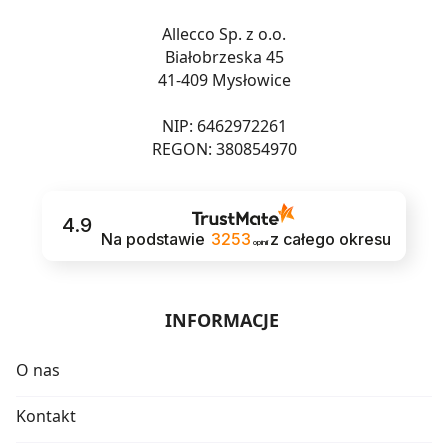
Allecco Sp. z o.o.
Białobrzeska 45
41-409 Mysłowice
NIP: 6462972261
REGON: 380854970
4.9
Na podstawie
3253
z całego okresu
opinii
INFORMACJE
O nas
Kontakt