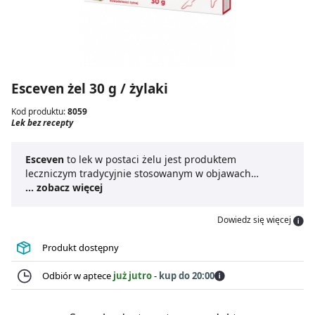
Esceven żel 30 g / żylaki
Kod produktu:
8059
Lek bez recepty
Esceven
to lek w postaci żelu jest produktem
leczniczym tradycyjnie stosowanym w objawach
przewlekłej niewydolności żylnej, takich jak ból, uczucie
... zobacz więcej
ciężkości w nogach, nocne skurcze mięśni łydki,
swędzenie oraz obrzęk. Składnikiem aktywnym
żelu
Dowiedz się więcej
Esceven
jest escyna zawarta w kasztanowcu.
Żel
Esceven
może być stosowany u dorosłych i dzieci od 12
Produkt dostępny
roku życia, kilka razy dziennie.
Odbiór w aptece
już jutro
-
kup do 20:00