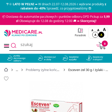
🌴🌞
LATO W PEŁNI
➡ W dniach 22.07-12.08.2026 r. wybrane produkty
z
rabatem do -40%
Sprawdź, co przygotowaliśmy 😎
📦 Dostawa do automatów paczkowych i punktów odbioru DPD Pickup za
5,99
zł
Obowiązuje do 12.08 do godziny 12:00 🚚 ➡
Skorzystaj!
A
A
A
A
A
Poradniki
0
punkty
dostawa już
bezpłatna
bezpieczny
darmowego
857
w dobę
wysyłka
transport
odbioru
Problemy żylne kończyn dolnych
Esceven żel 30 g / żylaki - cena 18,49 zł