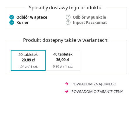
do poprawy samopoczucia. Flegamina Classic 40
tabletek może być przyjmowana przez dorosłych i dzieci
Sposoby dostawy tego produktu:
powyżej 3. roku życia.
Odbiór w aptece
Odbiór w punkcie
Kurier
Inpost Paczkomat
Produkt dostępny także w wariantach:
40 tabletek
20 tabletek
36,09 zł
20,89 zł
0,90 zł / 1 szt.
1,04 zł / 1 szt.
POWIADOM ZNAJOMEGO
POWIADOM O ZMIANIE CENY