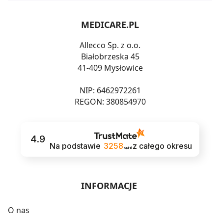
MEDICARE.PL
Allecco Sp. z o.o.
Białobrzeska 45
41-409 Mysłowice
NIP: 6462972261
REGON: 380854970
4.9
Na podstawie
3258
z całego okresu
opinii
INFORMACJE
O nas