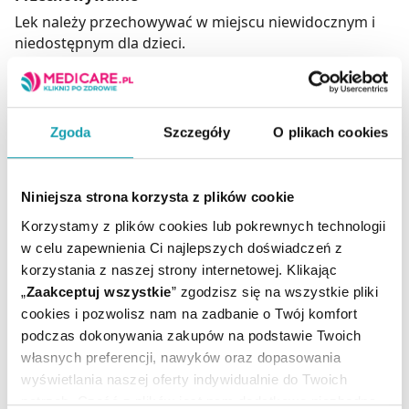
Lek należy przechowywać w miejscu niewidocznym i
niedostępnym dla dzieci.
Przechowywać w temperaturze poniżej 25ºC, w
suchym miejscu.
Ostrzeżenia
Zgoda
Szczegóły
O plikach cookies
Lek przechowywać w miejscu niewidocznym i
niedostępnym dla dzieci. Nie stosować po upływie
terminu ważności.
Niniejsza strona korzysta z plików cookie
Korzystamy z plików cookies lub pokrewnych technologii
Adres producenta
w celu zapewnienia Ci najlepszych doświadczeń z
Wytwórca
korzystania z naszej strony internetowej. Klikając
Teva Operations Poland Sp. z o.o.,
„
Zaakceptuj wszystkie
” zgodzisz się na wszystkie pliki
ul. Mogilska 80,
cookies i pozwolisz nam na zadbanie o Twój komfort
31-546 Kraków
podczas dokonywania zakupów na podstawie Twoich
własnych preferencji, nawyków oraz dopasowania
Podmiot odpowiedzialny
wyświetlania naszej oferty indywidualnie do Twoich
Teva Pharmaceuticals Polska Sp. z o.o.
potrzeb. Część z plików jest nam dodatkowo niezbędna