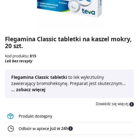
Flegamina Classic tabletki na kaszel mokry,
20 szt.
Kod produktu:
815
Lek bez recepty
Flegamina Classic tabletki
to lek wykrztuśny
zawierający bromoheksynę. Preparat jest skutecznym
rozwiązaniem dla osób borykających się z problemami
... zobacz więcej
związanymi z nadmierną ilością śluzu w drogach
oddechowych. Działanie bromoheksyny w produkcie
Dowiedz się więcej
Flegamina tabletki na kaszel mokry
polega na
rozrzedzaniu zalegającej wydzieliny w przypadku
Produkt dostępny
kaszlu oraz problemów z oddychaniem. Dodatkowo
Flegamina w tabletkach
może pomóc w zmniejszeniu
Odbiór w aptece
już w 24h
częstotliwości i intensywności kaszlu, co przyczynia się