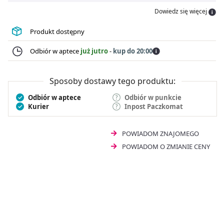
pochodną imidazolu o szerokim zakresie działania
Dowiedz się więcej
przeciwgrzybiczego, działa również przeciwbakteryjnie
na bakterie Gram-dodatnie i Gram-ujemne.
Produkt dostępny
Odbiór w aptece
już jutro
-
kup do 20:00
Sposoby dostawy tego produktu:
Odbiór w aptece
Odbiór w punkcie
Kurier
Inpost Paczkomat
POWIADOM ZNAJOMEGO
POWIADOM O ZMIANIE CENY