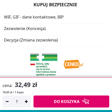
KUPUJ BEZPIECZNIE
WIF, GIF - dane kontaktowe, BIP
Zezwolenie (Koncesja)
Decyzja (Zmiana zezwolenia)
32,49 zł
cena:
10,83 zł / 1 kaps.
Oprogramowanie sklepu:
APTUSSHOP
DO KOSZYKA
Copyright © 2026
Projekt strony:
MEDICARE.PL
i
APTUS.PL