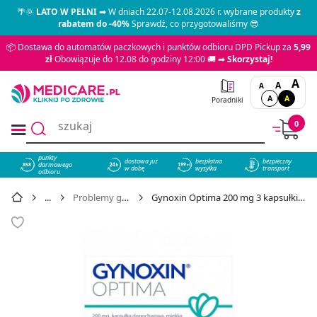
🌴🌞
LATO W PEŁNI
➡ W dniach 22.07-12.08.2026 r. wybrane produkty
z
rabatem do -40%
Sprawdź, co przygotowaliśmy 😎
📦 Dostawa do automatów paczkowych i punktów odbioru DPD Pickup za
5,99
zł
Obowiązuje do 12.08 do godziny 12:00 🚚 ➡
Skorzystaj!
A
A
A
A
A
Poradniki
0
punkty
dostawa już
bezpłatna
bezpieczny
darmowego
858
w dobę
wysyłka
transport
odbioru
Problemy ginekologiczne
Gynoxin Optima 200 mg 3 kapsułki dopochwowe - cena 32,49 zł