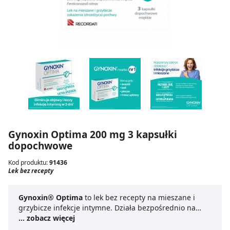
Gynoxin Optima 200 mg 3 kapsułki
dopochwowe
Kod produktu:
91436
Lek bez recepty
Gynoxin® Optima
to lek bez recepty na mieszane i
grzybicze infekcje intymne. Działa bezpośrednio na
przyczynę infekcji.
... zobacz więcej
Gynoxin®
to jedyne kapsułki
dopochwowe na rynku, zawierające fentikonazol –