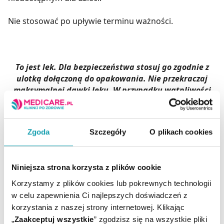
Nie stosować po upływie terminu ważności.
To jest lek. Dla bezpieczeństwa stosuj go zgodnie z
ulotką dołączoną do opakowania. Nie przekraczaj
maksymalnej dawki leku. W przypadku wątpliwości
skonsultuj się z lekarzem lub farmaceutą.
PYTANIA KLIENTÓW I ODPOWIEDZI FARMACEUTY
Zgoda
Szczegóły
O plikach cookies
Czy dostanę Gynoxin bez recepty?
Niniejsza strona korzysta z plików cookie
Tak, bez recepty dostępny jest Gynoxin Optima w
Korzystamy z plików cookies lub pokrewnych technologii
postaci kapsułek dopochwowych. Zwykły Gynoxin
w celu zapewnienia Ci najlepszych doświadczeń z
można kupić dopiero po okazaniu recepty lekarskiej.
korzystania z naszej strony internetowej. Klikając
Gynoxin na receptę ma formę kremu dopochwowego i
„
Zaakceptuj wszystkie
” zgodzisz się na wszystkie pliki