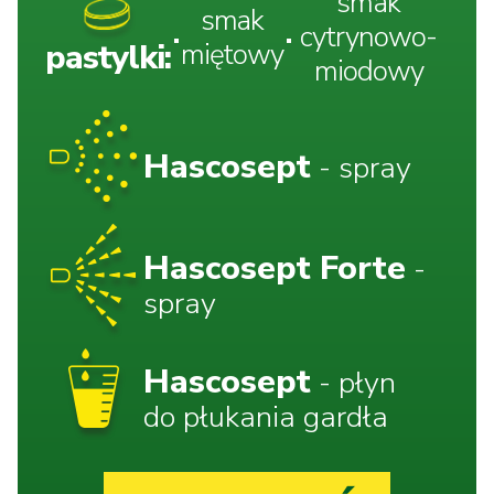
smak
smak
cytrynowo-
pastylki:
miętowy
miodowy
Hascosept
- spray
Hascosept Forte
-
spray
Hascosept
- płyn
do płukania gardła