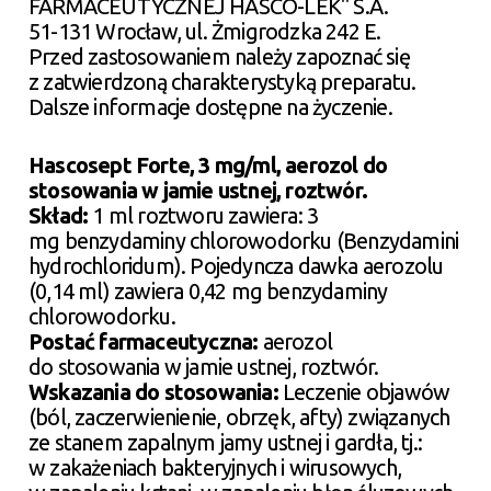
FARMACEUTYCZNEJ HASCO-LEK" S.A.
51-131 Wrocław, ul. Żmigrodzka 242 E.
Przed zastosowaniem należy zapoznać się
z zatwierdzoną charakterystyką preparatu.
Dalsze informacje dostępne na życzenie.
Hascosept Forte, 3 mg/ml, aerozol do
stosowania w jamie ustnej, roztwór.
Skład:
1 ml roztworu zawiera: 3
mg benzydaminy chlorowodorku (Benzydamini
hydrochloridum). Pojedyncza dawka aerozolu
(0,14 ml) zawiera 0,42 mg benzydaminy
chlorowodorku.
Postać farmaceutyczna:
aerozol
do stosowania w jamie ustnej, roztwór.
Wskazania do stosowania:
Leczenie objawów
(ból, zaczerwienienie, obrzęk, afty) związanych
ze stanem zapalnym jamy ustnej i gardła, tj.:
w zakażeniach bakteryjnych i wirusowych,