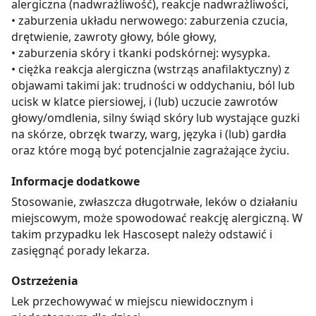
alergiczna (nadwrażliwość), reakcje nadwrażliwości,
• zaburzenia układu nerwowego: zaburzenia czucia,
drętwienie, zawroty głowy, bóle głowy,
• zaburzenia skóry i tkanki podskórnej: wysypka.
• ciężka reakcja alergiczna (wstrząs anafilaktyczny) z
objawami takimi jak: trudności w oddychaniu, ból lub
ucisk w klatce piersiowej, i (lub) uczucie zawrotów
głowy/omdlenia, silny świąd skóry lub wystające guzki
na skórze, obrzęk twarzy, warg, języka i (lub) gardła
oraz które mogą być potencjalnie zagrażające życiu.
Informacje dodatkowe
Stosowanie, zwłaszcza długotrwałe, leków o działaniu
miejscowym, może spowodować reakcję alergiczną. W
takim przypadku lek Hascosept należy odstawić i
zasięgnąć porady lekarza.
Ostrzeżenia
Lek przechowywać w miejscu niewidocznym i