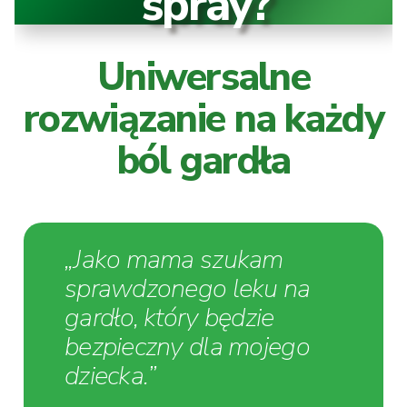
spray?
Uniwersalne
rozwiązanie na każdy
ból gardła
„Jako mama szukam
sprawdzonego leku
na
gardło, który będzie
bezpieczny dla
mojego
dziecka.”