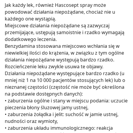
Jak każdy lek, również Hascosept spray może
powodować działania niepożądane, chociaż nie u
każdego one wystąpią.
Miejscowe działania niepożądane są zazwyczaj
przemijające, ustępują samoistnie i rzadko wymagają
dodatkowego leczenia.
Benzydamina stosowana miejscowo wchłania się w
niewielkiej ilości do krążenia, w związku z tym ogólne
działania niepożądane występują bardzo rzadko.
Rozcieńczenie leku zwykle usuwa te objawy.
Działania niepożądane występujące bardzo rzadko (u
mniej niż 1 na 10 000 pacjentów stosujących lek) lub o
nieznanej częstości (częstość nie może być określona
na podstawie dostępnych danych):
• zaburzenia ogólne i stany w miejscu podania: uczucie
pieczenia błony śluzowej jamy ustnej,
• zaburzenia żołądka i jelit: suchość w jamie ustnej,
nudności oraz wymioty,
• zaburzenia układu immunologicznego: reakcja