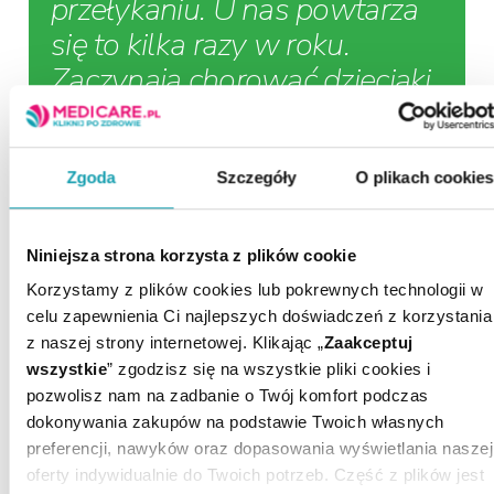
przełykaniu. U nas powtarza
się to kilka razy w roku.
Zaczynają chorować dzieciaki,
a potem my z mężem.”
Zgoda
Szczegóły
O plikach cookie
Hascosept spray to
lek dla dzieci i
Niniejsza strona korzysta z plików cookie
dorosłych.
Zwalcza
Korzystamy z plików cookies lub pokrewnych technologii w
objawy i przyczyny
celu zapewnienia Ci najlepszych doświadczeń z korzystania
z naszej strony internetowej. Klikając „
Zaakceptuj
bólu gardła.
wszystkie
” zgodzisz się na wszystkie pliki cookies i
pozwolisz nam na zadbanie o Twój komfort podczas
dokonywania zakupów na podstawie Twoich własnych
„Noszę aparat
preferencji, nawyków oraz dopasowania wyświetlania naszej
oferty indywidualnie do Twoich potrzeb. Część z plików jest