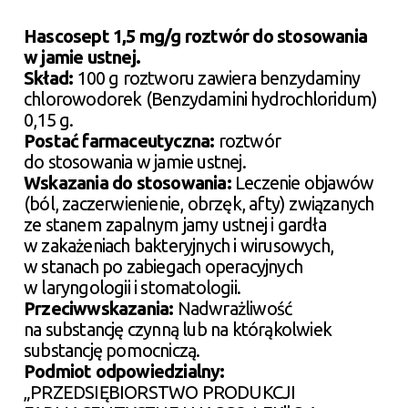
Hascosept 1,5 mg/g roztwór do stosowania
w jamie ustnej.
Skład:
100 g roztworu zawiera benzydaminy
chlorowodorek (Benzydamini hydrochloridum)
0,15 g.
Postać farmaceutyczna:
roztwór
do stosowania w jamie ustnej.
Wskazania do stosowania:
Leczenie objawów
(ból, zaczerwienienie, obrzęk, afty) związanych
ze stanem zapalnym jamy ustnej i gardła
w zakażeniach bakteryjnych i wirusowych,
w stanach po zabiegach operacyjnych
w laryngologii i stomatologii.
Przeciwwskazania:
Nadwrażliwość
na substancję czynną lub na którąkolwiek
substancję pomocniczą.
Podmiot odpowiedzialny:
„PRZEDSIĘBIORSTWO PRODUKCJI