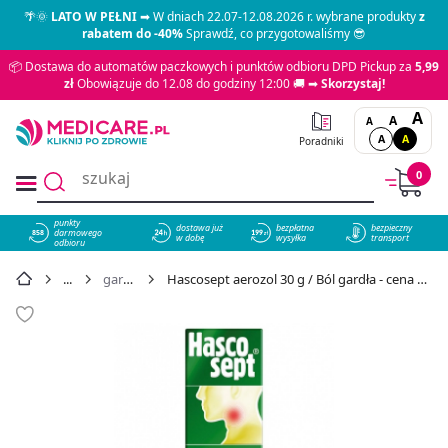
🌴🌞
LATO W PEŁNI
➡ W dniach 22.07-12.08.2026 r. wybrane produkty
z
rabatem do -40%
Sprawdź, co przygotowaliśmy 😎
📦 Dostawa do automatów paczkowych i punktów odbioru DPD Pickup za
5,99
zł
Obowiązuje do 12.08 do godziny 12:00 🚚 ➡
Skorzystaj!
A
A
A
A
A
Poradniki
0
punkty
dostawa już
bezpłatna
bezpieczny
darmowego
858
w dobę
wysyłka
transport
odbioru
gardło
Hascosept aerozol 30 g / Ból gardła - cena 19,49 zł