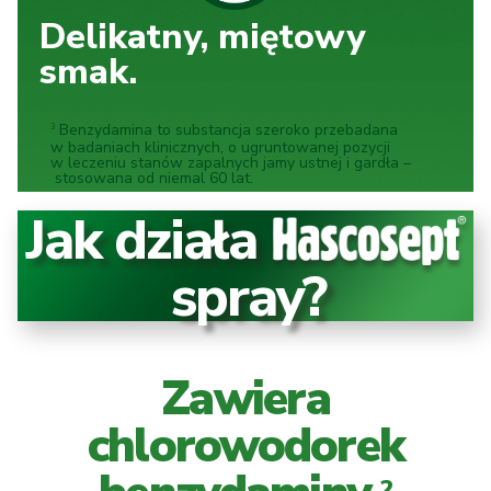
Delikatny, miętowy
smak.
Benzydamina to substancja szeroko przebadana
3
w badaniach klinicznych, o ugruntowanej pozycji
w leczeniu stanów zapalnych jamy ustnej i gardła –
stosowana od niemal 60 lat.
Jak działa
spray?
Zawiera
chlorowodorek
2