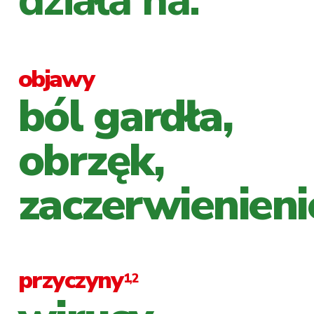
działa na:
objawy
ból gardła,
obrzęk,
zaczerwienieni
przyczyny
1,2