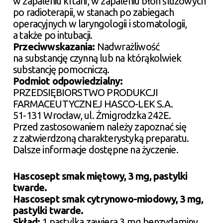
w zapaleniu krtani, w zapaleniu błon śluzowych
po radioterapii, w stanach po zabiegach
operacyjnych w laryngologii i stomatologii,
a także po intubacji.
Przeciwwskazania:
Nadwrażliwość
na substancję czynną lub na którąkolwiek
substancję pomocniczą.
Podmiot odpowiedzialny:
PRZEDSIĘBIORSTWO PRODUKCJI
FARMACEUTYCZNEJ HASCO-LEK S.A.
51-131 Wrocław, ul. Żmigrodzka 242E.
Przed zastosowaniem należy zapoznać się
z zatwierdzoną charakterystyką preparatu.
Dalsze informacje dostępne na życzenie.
Hascosept smak miętowy, 3 mg, pastylki
twarde.
Hascosept smak cytrynowo-miodowy, 3 mg,
pastylki twarde.
Skład:
1 pastylka zawiera 3 mg benzydaminy