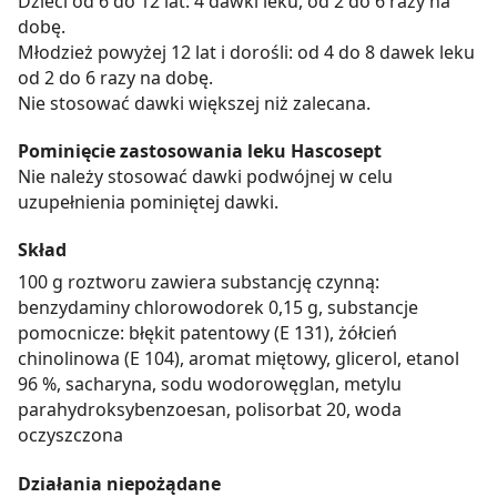
Dzieci od 6 do 12 lat: 4 dawki leku, od 2 do 6 razy na
dobę.
Młodzież powyżej 12 lat i dorośli: od 4 do 8 dawek leku
od 2 do 6 razy na dobę.
Nie stosować dawki większej niż zalecana.
Pominięcie zastosowania leku Hascosept
Nie należy stosować dawki podwójnej w celu
uzupełnienia pominiętej dawki.
Skład
100 g roztworu zawiera substancję czynną:
benzydaminy chlorowodorek 0,15 g, substancje
pomocnicze: błękit patentowy (E 131), żółcień
chinolinowa (E 104), aromat miętowy, glicerol, etanol
96 %, sacharyna, sodu wodorowęglan, metylu
parahydroksybenzoesan, polisorbat 20, woda
oczyszczona
Działania niepożądane