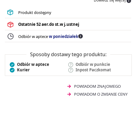
Dowiedz się więcej
60 lat.
Hascosept
to kompleksowy lek na ból gardła,
leczy objawy (ból, obrzęk, zaczerwienienie) stanów
Produkt dostępny
zapalnych gardła oraz zwalcza ich przyczyny (wirusy,
bakterie i grzyby).
Hascosept aerozol
posiada wygodny,
Ostatnie
52 aer.do st.w j.ustnej
ruchomy aplikator ułatwia podanie leku małym
dzieciom. Aerozol ma przyjemny
miętowy smak.
Odbiór w aptece
w poniedziałek
Sposoby dostawy tego produktu:
Odbiór w aptece
Odbiór w punkcie
Kurier
Inpost Paczkomat
POWIADOM ZNAJOMEGO
POWIADOM O ZMIANIE CENY