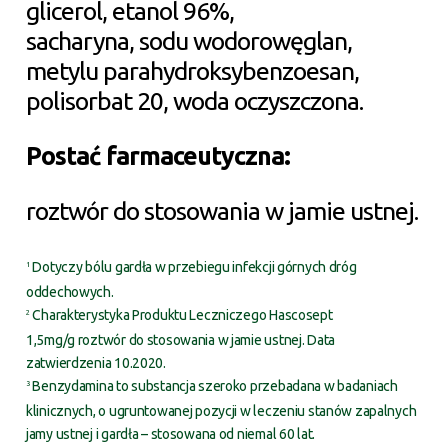
glicerol, etanol 96%,
sacharyna, sodu wodorowęglan,
metylu parahydroksybenzoesan,
polisorbat 20, woda oczyszczona.
Postać farmaceutyczna:
roztwór do stosowania w jamie ustnej.
Dotyczy bólu gardła w przebiegu infekcji górnych dróg
1
oddechowych.
Charakterystyka Produktu Leczniczego Hascosept
2
1,5mg/g roztwór do stosowania w jamie ustnej. Data
zatwierdzenia 10.2020.
Benzydamina to substancja szeroko przebadana w badaniach
3
klinicznych, o ugruntowanej pozycji w leczeniu stanów zapalnych
jamy ustnej i gardła – stosowana od niemal 60 lat.