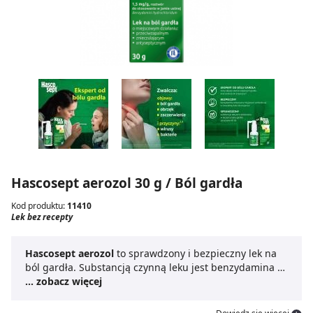
Hascosept aerozol 30 g / Ból gardła
Kod produktu:
11410
Lek bez recepty
Hascosept aerozol
to sprawdzony i bezpieczny lek na
ból gardła. Substancją czynną leku jest benzydamina -
substancja szeroko przebadana w badaniach
... zobacz więcej
klinicznych, o ugruntowanej pozycji w leczeniu stanów
zapalnych jamy ustnej i gardła – stosowana od niemal