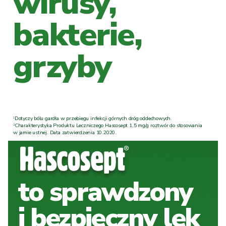
wirusy,
bakterie,
grzyby
Dotyczy bólu gardła w przebiegu infekcji górnych dróg oddechowych.
1
Charakterystyka Produktu Leczniczego Hascosept 1,5 mg/g roztwór do stosowania
2
w jamie ustnej. Data zatwierdzenia 10.2020.
to sprawdzony
i bezpieczny lek