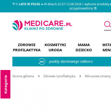
🌴🌞
LATO W PEŁNI
➡ W dniach 22.07-12.08.2026 r. wybrane produkty
przygotowaliśmy 😎
ZDROWIE
KOSMETYKI
MAMA
WIT
PROFILAKTYKA
URODA
DZIECKO
MIN
punkty darmowego odbioru
858
Strona główna
Zdrowie i profilaktyka
Wirusowe zmiany
Kategorie