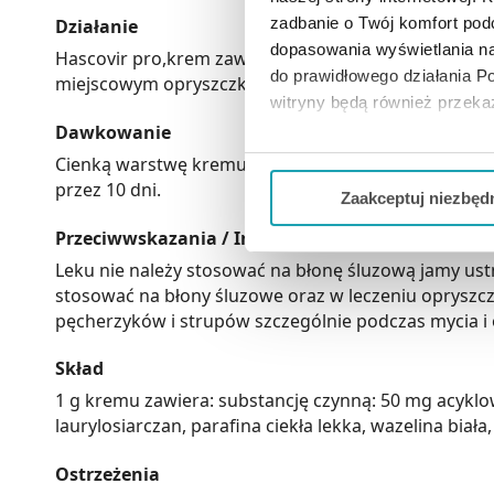
zadbanie o Twój komfort po
Działanie
dopasowania wyświetlania na
Hascovir pro,krem zawiera substancje czynną Acyklow
do prawidłowego działania Po
miejscowym opryszczki wargowej(tzw.zimna) oraz zm
witryny będą również przek
Dawkowanie
Jeżeli chcesz dostosować swo
Cienką warstwę kremu nanosi się na zmiany chorobowe
Twojej aktywności dokonaj pr
przez 10 dni.
Zaakceptuj niezbęd
Możesz również kliknąć „
Zaa
Przeciwwskazania / Informacje o bezpieczeństwie
Ciebie danych, które nie są 
Leku nie należy stosować na błonę śluzową jamy ust
wszystkich funkcjonalności 
stosować na błony śluzowe oraz w leczeniu opryszcz
pęcherzyków i strupów szczególnie podczas mycia i o
Skład
1 g kremu zawiera: substancję czynną: 50 mg acyklo
laurylosiarczan, parafina ciekła lekka, wazelina bia
Ostrzeżenia