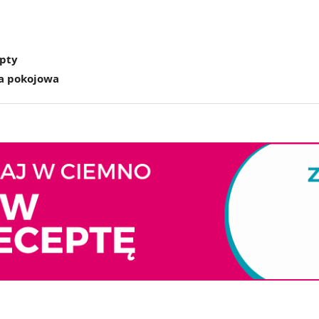
epty
a pokojowa