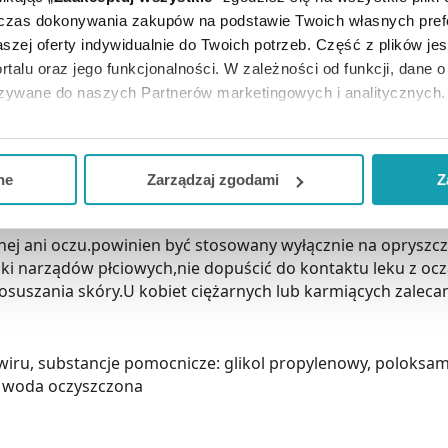
dczas dokonywania zakupów na podstawie Twoich własnych pref
szej oferty indywidualnie do Twoich potrzeb. Część z plików j
ir.Wykazuje silne działanie przeciw wirusowi opryszczki po
rtalu oraz jego funkcjonalności. W zależności od funkcji, dane 
ian opryszczkowych na twarzy wywołanych przez wirusa op
azywane do naszych Partnerów marketingowych i analitycznych.
ją zgodę i wybrać tylko niektóre dodatkowe funkcje, z którymi
 oraz otaczającą je skórę 5 razy dziennie (co 4 h) przez 
eferowanych przez Ciebie wyborów i kliknij „
Zarządzaj
zgodam
ne
Zarządzaj zgodami
Z
kceptuj niezbędne
”, co będzie oznaczało, że nie wyrażasz zg
niezbędne dla funkcjonowania Strony. Będzie się to jednak wiąza
nej ani oczu.powinien być stosowany wyłącznie na opryszc
Strony.
ki narządów płciowych,nie dopuścić do kontaktu leku z ocz
suszania skóry.U kobiet ciężarnych lub karmiących zalecana
wiru, substancje pomocnicze: glikol propylenowy, poloksam
ła, woda oczyszczona