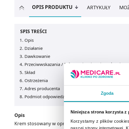
OPIS PRODUKTU
ARTYKUŁY
MOŻ
SPIS TREŚCI
Opis
Działanie
Dawkowanie
Przeciwwskazania / Informacje o bezpieczeństwie
Skład
Ostrzeżenia
Adres producenta
Zgoda
Podmiot odpowiedzialny
Niniejsza strona korzysta z
Opis
Korzystamy z plików cookies
Krem stosowany w opryszczce wargowej oraz w zm
naszej strony internetowej. Kl