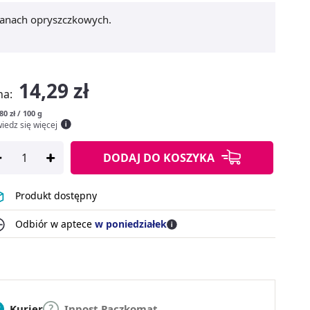
anach opryszczkowych.
14,29 zł
na:
80 zł / 100 g
iedz się więcej
DODAJ
DO KOSZYKA
Produkt dostępny
Odbiór w aptece
w poniedziałek
Kurier
Inpost Paczkomat