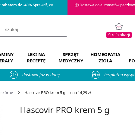
z rabatem do -40%
Sprawdź, co
📦 Dostawa do automatów paczkowy
Strefa okazji
AMINY
LEKI NA
SPRZĘT
HOMEOPATIA
ERAŁY
RECEPTĘ
MEDYCZNY
ZIOŁA
PO
dostawa już w dobę
bezpłatna wysył
 skórne
Hascovir PRO krem 5 g - cena 14,29 zł
Hascovir PRO krem 5 g