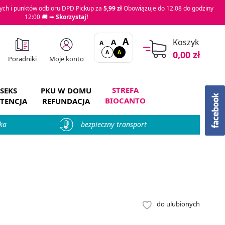
ch i punktów odbioru DPD Pickup za
5,99 zł
Obowiązuje do 12.08 do godziny
12:00 🚚 ➡
Skorzystaj!
A
A
Koszyk
A
A
A
0,00 zł
Moje konto
Poradniki
STREFA
SEKS
PKU W DOMU
BIOCANTO
TENCJA
REFUNDACJA
ka
bezpieczny transport
do ulubionych