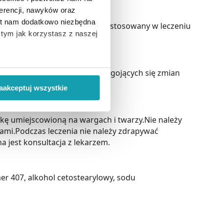
erencji, nawyków oraz
est nam dodatkowo niezbędna
spolitej (Herpes simplex).Jest stosowany w leczeniu
o tym jak korzystasz z naszej
ryszczki pospolitej.
 wiąże się zbieranie danych o
5 dni, a w przypadkach trudno gojących się zmian
i
”.
aakceptuj wszystkie
ody na pozyskiwanie od
ło z brakiem dostępu do
zkę umiejscowioną na wargach i twarzy.Nie należy
ami.Podczas leczenia nie należy zdrapywać
 jest konsultacja z lekarzem.
er 407, alkohol cetostearylowy, sodu