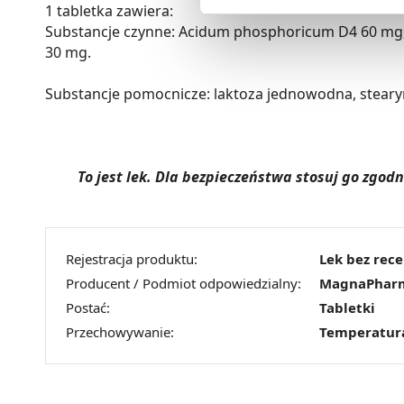
1 tabletka zawiera:
Ciebie danych, które nie są 
Substancje czynne: Acidum phosphoricum D4 60 mg, 
wszystkich funkcjonalności 
30 mg.
Substancje pomocnicze: laktoza jednowodna, stear
To jest lek. Dla bezpieczeństwa stosuj go zgo
Rejestracja produktu:
Lek bez rec
Producent / Podmiot odpowiedzialny:
MagnaPhar
Postać:
Tabletki
Przechowywanie:
Temperatur