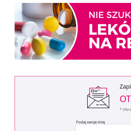
Zapi
OT
* Ofer
Podaj swoje imię