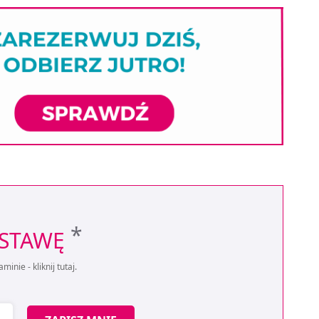
*
OSTAWĘ
aminie -
kliknij tutaj
.