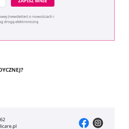
ZAPISZ MNIE
wej (newsletter) o nowościach i
ług drogą elektroniczną
DYCZNEJ?
 62
care.pl