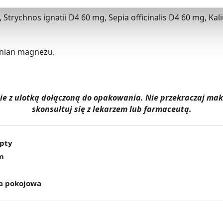
niezbędne dla funkcjonowania Strony. Będzie się to jednak wiąza
Strychnos ignatii D4 60 mg, Sepia officinalis D4 60 mg, K
Strony.
ynian magnezu.
dnie z ulotką dołączoną do opakowania. Nie przekraczaj m
skonsultuj się z lekarzem lub farmaceutą.
epty
m
a pokojowa