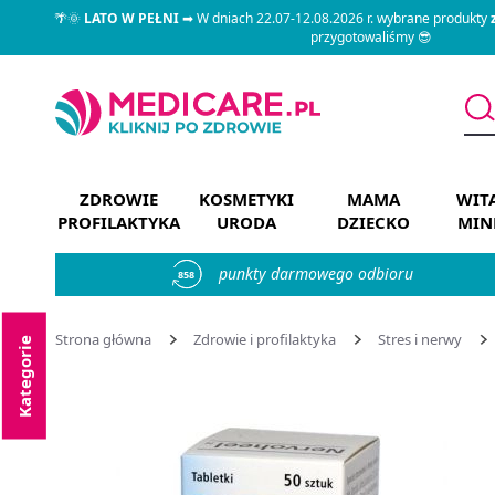
🌴🌞
LATO W PEŁNI
➡ W dniach 22.07-12.08.2026 r. wybrane produkty
przygotowaliśmy 😎
ZDROWIE
KOSMETYKI
MAMA
WIT
PROFILAKTYKA
URODA
DZIECKO
MIN
punkty darmowego odbioru
858
Strona główna
Zdrowie i profilaktyka
Stres i nerwy
Kategorie