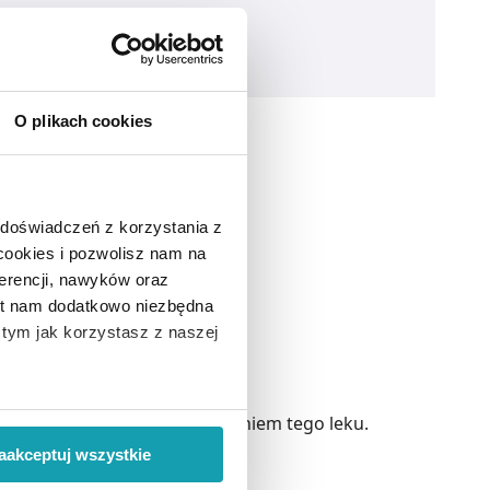
O plikach cookies
 nerwowego.
 doświadczeń z korzystania z
 cookies i pozwolisz nam na
erencji, nawyków oraz
est nam dodatkowo niezbędna
o tym jak korzystasz z naszej
 wiąże się zbieranie danych o
ię z lekarzem przed zastosowaniem tego leku.
i
”.
aakceptuj wszystkie
ody na pozyskiwanie od