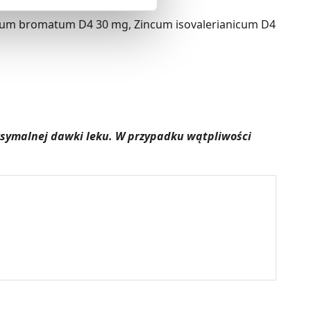
ło z brakiem dostępu do
alium bromatum D4 30 mg, Zincum isovalerianicum D4
aksymalnej dawki leku. W przypadku wątpliwości