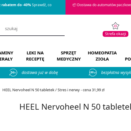
z rabatem do -40%
Sprawdź, co
📦 Dostawa do automatów paczkowy
Strefa okazji
AMINY
LEKI NA
SPRZĘT
HOMEOPATIA
ERAŁY
RECEPTĘ
MEDYCZNY
ZIOŁA
PO
dostawa już w dobę
bezpłatna wysył
HEEL Nervoheel N 50 tabletek / Stres i nerwy - cena 31,99 zł
HEEL Nervoheel N 50 tabletek