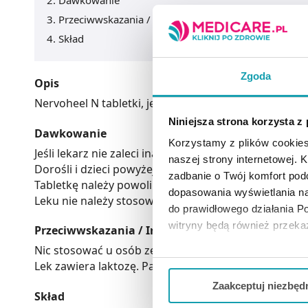
Dawkowanie
Przeciwwskazania / Informacje o bezpieczeństwie
Skład
Zgoda
Opis
Nervoheel N tabletki, jest lekiem homeopatyczny
Niniejsza strona korzysta z
Dawkowanie
Korzystamy z plików cookies
Jeśli lekarz nie zaleci inaczej, należy stosować nas
naszej strony internetowej. Kl
Dorośli i dzieci powyżej 12 lat: zwykle po 1 tabletce 3
zadbanie o Twój komfort po
Tabletkę należy powoli rozpuścić w ustach.
dopasowania wyświetlania na
Leku nie należy stosować przez dłuższy okres czasu 
do prawidłowego działania Po
witryny będą również przek
Przeciwwskazania / Informacje o bezpieczeństwie
Nic stosować u osób ze stwierdzoną nadwrażliwości
Jeżeli chcesz dostosować swo
Lek zawiera laktozę. Pacjenci, u których stwierdzo
Twojej aktywności dokonaj pr
Zaakceptuj niezbęd
Skład
Możesz również kliknąć „
Zaa