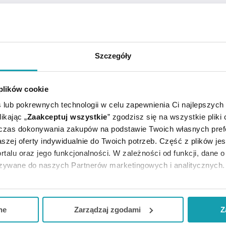
Szczegóły
m stosowanym wspomagająco w łagodnych stanach napięcia
 plików cookie
 lub pokrewnych technologii w celu zapewnienia Ci najlepszych
tępujący schemat dawkowania:
ikając „
Zaakceptuj wszystkie
” zgodzisz się na wszystkie pliki
 razy dziennie.
dczas dokonywania zakupów na podstawie Twoich własnych pref
szej oferty indywidualnie do Twoich potrzeb. Część z plików j
bez konsultacji z lekarzem.
rtalu oraz jego funkcjonalności. W zależności od funkcji, dane 
azywane do naszych Partnerów marketingowych i analitycznych.
ą na brom.
ją zgodę i wybrać tylko niektóre dodatkowe funkcje, z którymi
no nietolerancję niektórych cukrów powinni skontaktować s
eferowanych przez Ciebie wyborów i kliknij „
Zarządzaj
zgodam
ne
Zarządzaj zgodami
Z
kceptuj niezbędne
”, co będzie oznaczało, że nie wyrażasz zg