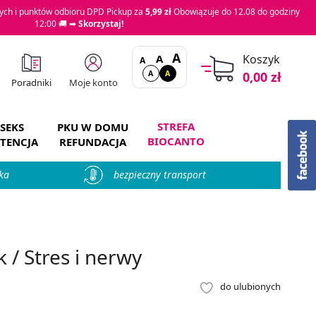
ch i punktów odbioru DPD Pickup za
5,99 zł
Obowiązuje do 12.08 do godziny
12:00 🚚 ➡
Skorzystaj!
A
A
Koszyk
A
A
A
0,00 zł
Moje konto
Poradniki
STREFA
SEKS
PKU W DOMU
BIOCANTO
TENCJA
REFUNDACJA
ka
bezpieczny transport
 / Stres i nerwy
do ulubionych