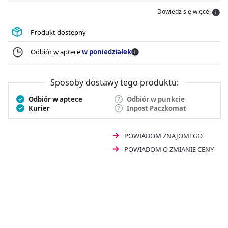
małych powierzchownych ran, takich jak m.in. otarcia i
Dowiedz się więcej
zadrapania. Po konsultacji z lekarzem bywa stosowany
także w antyseptycznym leczeniu oparzeń oraz
Produkt dostępny
dezynfekcji pochwy, szyjki macicy i żołędzi prącia.
Aerozol Help4skin Septi-Spray jest odpowiedni dla
Odbiór w aptece
w poniedziałek
dorosłych, młodzieży i dzieci.
Sposoby dostawy tego produktu:
Odbiór w aptece
Odbiór w punkcie
Kurier
Inpost Paczkomat
POWIADOM ZNAJOMEGO
POWIADOM O ZMIANIE CENY