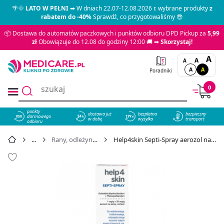
🌴🌞
LATO W PEŁNI
➡ W dniach 22.07-12.08.2026 r. wybrane produkty
z
rabatem do -40%
Sprawdź, co przygotowaliśmy 😎
📦 Dostawa do automatów paczkowych i punktów odbioru DPD Pickup za
5,99
zł
Obowiązuje do 12.08 do godziny 12:00 🚚 ➡
Skorzystaj!
A
A
A
A
A
Poradniki
0
punkty
dostawa już
bezpłatna
bezpieczny
darmowego
858
w dobę
wysyłka
transport
odbioru
Rany, odleżyny, owrzodzenia
Help4skin Septi-Spray aerozol na skórę, 50 ml - cena 18,99 zł