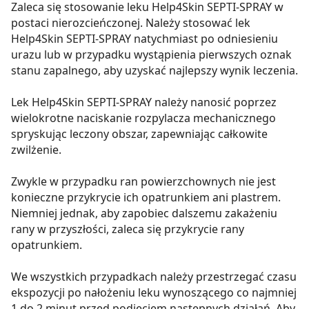
Zaleca się stosowanie leku Help4Skin SEPTI-SPRAY w
postaci nierozcieńczonej. Należy stosować lek
Help4Skin SEPTI-SPRAY natychmiast po odniesieniu
urazu lub w przypadku wystąpienia pierwszych oznak
stanu zapalnego, aby uzyskać najlepszy wynik leczenia.
Lek Help4Skin SEPTI-SPRAY należy nanosić poprzez
wielokrotne naciskanie rozpylacza mechanicznego
spryskując leczony obszar, zapewniając całkowite
zwilżenie.
Zwykle w przypadku ran powierzchownych nie jest
konieczne przykrycie ich opatrunkiem ani plastrem.
Niemniej jednak, aby zapobiec dalszemu zakażeniu
rany w przyszłości, zaleca się przykrycie rany
opatrunkiem.
We wszystkich przypadkach należy przestrzegać czasu
ekspozycji po nałożeniu leku wynoszącego co najmniej
1 do 2 minut przed podjęciem następnych działań. Aby