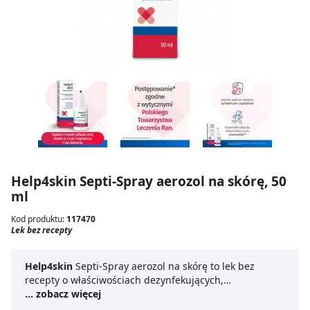
Help4skin Septi-Spray aerozol na skórę, 50
ml
Kod produktu:
117470
Lek bez recepty
Help4skin
Septi-Spray aerozol na skórę to lek bez
recepty o właściwościach dezynfekujących,
przeznaczony do stosowania miejscowego na skórę.
... zobacz więcej
Produkt leczniczy wykorzystywany jest do odkażania