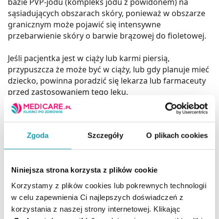
bazie PVP-jodu (kompleks jodu z powidonem) na
sąsiadujących obszarach skóry, ponieważ w obszarze
granicznym może pojawić się intensywne
przebarwienie skóry o barwie brązowej do fioletowej.
Jeśli pacjentka jest w ciąży lub karmi piersią,
przypuszcza że może być w ciąży, lub gdy planuje mieć
dziecko, powinna poradzić się lekarza lub farmaceuty
przed zastosowaniem tego leku.
Skład
Octenidine
Zgoda
Szczegóły
O plikach cookies
Informacje dodatkowe
Lek należy przechowywać w miejscu niewidocznym i
Niniejsza strona korzysta z plików cookie
niedostępnym dla dzieci.
Nie przechowywać w temperaturze powyżej 30°C.
Korzystamy z plików cookies lub pokrewnych technologii
w celu zapewnienia Ci najlepszych doświadczeń z
Okres ważności po pierwszym otwarciu butelki: 12
korzystania z naszej strony internetowej. Klikając