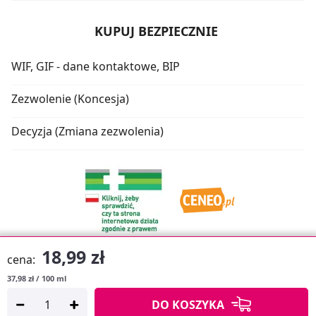
KUPUJ BEZPIECZNIE
WIF, GIF - dane kontaktowe, BIP
Zezwolenie (Koncesja)
Decyzja (Zmiana zezwolenia)
18,99 zł
cena:
37,98 zł / 100 ml
Oprogramowanie sklepu:
APTUSSHOP
DO KOSZYKA
Copyright © 2026
Projekt strony:
MEDICARE.PL
i
APTUS.PL