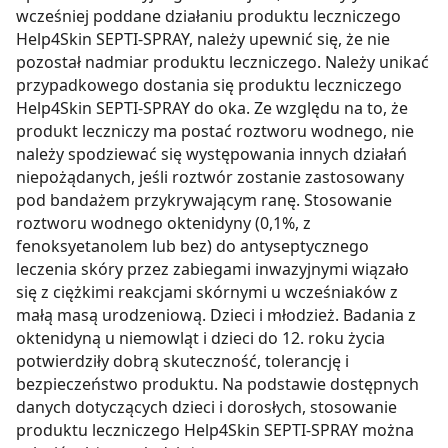
pozyskiwanie od Ciebie danych, które nie są niezbędne
wcześniej poddane działaniu produktu leczniczego
dla funkcjonowania Strony. Będzie się to jednak wiązało
Help4Skin SEPTI-SPRAY, należy upewnić się, że nie
z brakiem dostępu do wszystkich funkcjonalności
pozostał nadmiar produktu leczniczego. Należy unikać
przypadkowego dostania się produktu leczniczego
Strony.
Help4Skin SEPTI-SPRAY do oka. Ze względu na to, że
produkt leczniczy ma postać roztworu wodnego, nie
należy spodziewać się występowania innych działań
niepożądanych, jeśli roztwór zostanie zastosowany
pod bandażem przykrywającym ranę. Stosowanie
roztworu wodnego oktenidyny (0,1%, z
fenoksyetanolem lub bez) do antyseptycznego
leczenia skóry przez zabiegami inwazyjnymi wiązało
się z ciężkimi reakcjami skórnymi u wcześniaków z
małą masą urodzeniową. Dzieci i młodzież. Badania z
oktenidyną u niemowląt i dzieci do 12. roku życia
potwierdziły dobrą skuteczność, tolerancję i
bezpieczeństwo produktu. Na podstawie dostępnych
danych dotyczących dzieci i dorosłych, stosowanie
produktu leczniczego Help4Skin SEPTI-SPRAY można