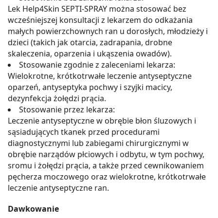
Lek Help4Skin SEPTI-SPRAY można stosować bez
wcześniejszej konsultacji z lekarzem do odkażania
małych powierzchownych ran u dorosłych, młodzieży i
dzieci (takich jak otarcia, zadrapania, drobne
skaleczenia, oparzenia i ukąszenia owadów).
Stosowanie zgodnie z zaleceniami lekarza:
Wielokrotne, krótkotrwałe leczenie antyseptyczne
oparzeń, antyseptyka pochwy i szyjki macicy,
dezynfekcja żołędzi prącia.
Stosowanie przez lekarza:
Leczenie antyseptyczne w obrębie błon śluzowych i
sąsiadujących tkanek przed procedurami
diagnostycznymi lub zabiegami chirurgicznymi w
obrębie narządów płciowych i odbytu, w tym pochwy,
sromu i żołędzi prącia, a także przed cewnikowaniem
pęcherza moczowego oraz wielokrotne, krótkotrwałe
leczenie antyseptyczne ran.
Dawkowanie