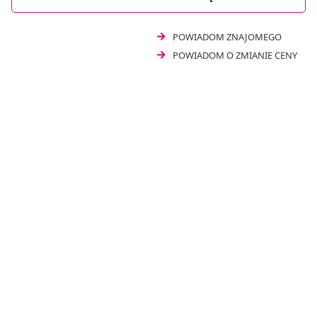
Herbatka Fix Na Apetyt 20 saszetek
to świetny wybór
dla osób preferujących naturalne rozwiazania.
POWIADOM ZNAJOMEGO
POWIADOM O ZMIANIE CENY