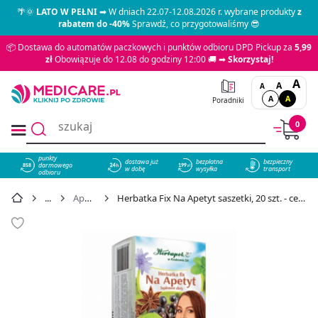
🌴🌞
LATO W PEŁNI
➡ W dniach 22.07-12.08.2026 r. wybrane produkty
z
rabatem do -40%
Sprawdź, co przygotowaliśmy 😎
📦 Dostawa do automatów paczkowych i punktów odbioru DPD Pickup za
5,99
zł
Obowiązuje do 12.08 do godziny 12:00 🚚 ➡
Skorzystaj!
A
A
A
A
A
Poradniki
0
punkty
dostawa już
bezpłatna
bezpieczny
darmowego
858
w dobę
wysyłka
transport
odbioru
Apetyt
Herbatka Fix Na Apetyt saszetki, 20 szt. - cena 9,99 zł