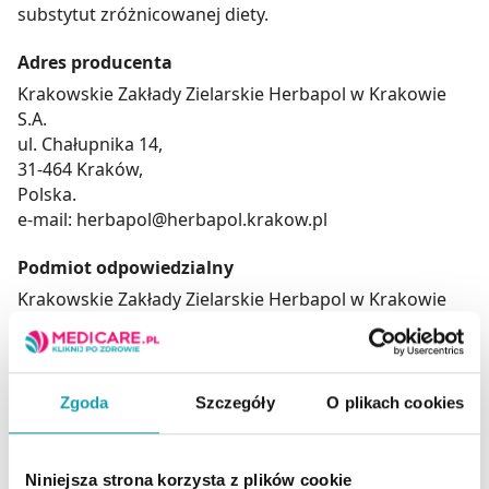
substytut zróżnicowanej diety.
Adres producenta
Krakowskie Zakłady Zielarskie Herbapol w Krakowie
S.A.
ul. Chałupnika 14,
31-464 Kraków,
Polska.
e-mail: herbapol@herbapol.krakow.pl
Podmiot odpowiedzialny
Krakowskie Zakłady Zielarskie Herbapol w Krakowie
S.A.
ul. Chałupnika 14,
31-464 Kraków,
Polska.
Zgoda
Szczegóły
O plikach cookies
e-mail: herbapol@herbapol.krakow.pl
Niniejsza strona korzysta z plików cookie