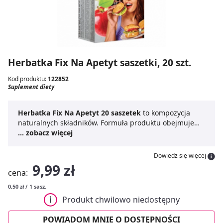
Herbatka Fix Na Apetyt saszetki, 20 szt.
Kod produktu:
122852
Suplement diety
Herbatka Fix Na Apetyt 20 saszetek
to kompozycja
naturalnych składników. Formuła produktu obejmuje
m.in.
... zobacz więcej
owoc kminku
, owoc anyżu, liść mięty i ziele
bazylii. Kminek wspiera prawidłowe funkcjonowanie
przewodu pokarmowego i pomaga wyeliminować
Dowiedz się więcej
dolegliwości trawienne, anyż wspomaga trawienie, a
9,99 zł
cena:
mięta pobudza produkcję soków trawiennych i ruchy
żołądkowo-jelitowe. Dodatkowo bez czarny przyczynia
0,50 zł / 1 sasz.
się do prawidłowego funkcjonowania przewodu
Produkt chwilowo niedostępny
pokarmowego i wspomaga eliminację toksyn.
Herbapol
herbatka na apetyt
łączy składniki w praktycznych
POWIADOM MNIE O DOSTĘPNOŚCI
saszetkach, które ułatwiają przygotowanie naparu.