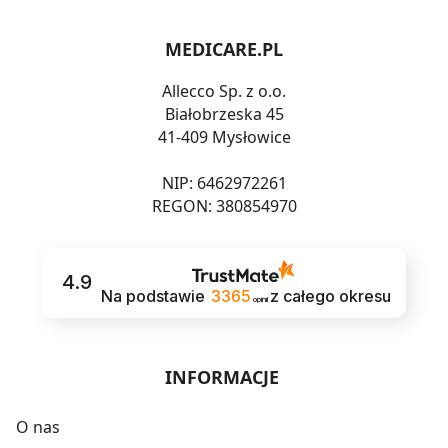
MEDICARE.PL
Allecco Sp. z o.o.
Białobrzeska 45
41-409 Mysłowice
NIP: 6462972261
REGON: 380854970
4.9
Na podstawie
3365
z całego okresu
opinii
INFORMACJE
O nas