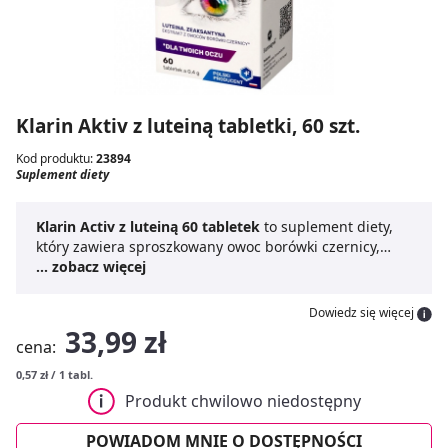
Klarin Aktiv z luteiną tabletki, 60 szt.
Kod produktu:
23894
Suplement diety
Klarin Activ z luteiną 60 tabletek
to suplement diety,
który zawiera sproszkowany owoc borówki czernicy,
ekstrakt z borówki czernicy, ekstrakt z kwiatów aksamitki
... zobacz więcej
wzniesionej będący źródłem luteiny i zeaksantyny, a
także witaminę C, witaminę E i witaminę A. Aksamitka
Dowiedz się więcej
wzniesiona przyczynia się do poprawy ostrości
33,99 zł
cena:
widzenia, a
witamina C
wspiera prawidłowe
funkcjonowanie układu odpornościowego i ochronę
0,57 zł / 1 tabl.
komórek przed stresem oksydacyjnym.
Witamina E
Produkt chwilowo niedostępny
przyczynia się do ochrony komórek przed stresem
oksydacyjnym.
Klarin Activ z luteiną
jest dostępny w
POWIADOM MNIE O DOSTĘPNOŚCI
formie tabletek, co ułatwia jego codzienną