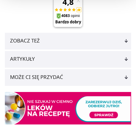
Możesz również kliknąć „
Zaakceptuj niezbędne
”, co
będzie oznaczało, że nie wyrażasz zgody na
pozyskiwanie od Ciebie danych, które nie są niezbędne
dla funkcjonowania Strony. Będzie się to jednak wiązało
z brakiem dostępu do wszystkich funkcjonalności
ZOBACZ TEŻ
Strony.
ARTYKUŁY
MOŻE CI SIĘ PRZYDAĆ