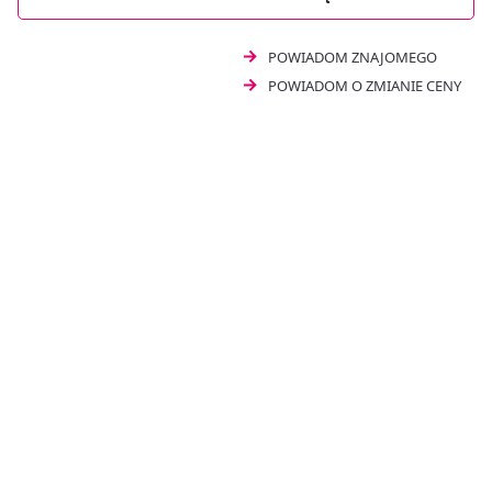
suplementację dla osób dorosłych pragnących
utrzymać dobry wzrok.
POWIADOM ZNAJOMEGO
POWIADOM O ZMIANIE CENY