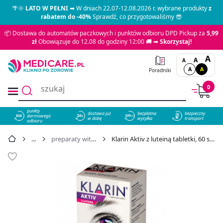
🌴🌞
LATO W PEŁNI
➡ W dniach 22.07-12.08.2026 r. wybrane produkty
z
rabatem do -40%
Sprawdź, co przygotowaliśmy 😎
📦 Dostawa do automatów paczkowych i punktów odbioru DPD Pickup za
5,99
zł
Obowiązuje do 12.08 do godziny 12:00 🚚 ➡
Skorzystaj!
A
A
A
A
A
Poradniki
0
punkty
dostawa już
bezpłatna
bezpieczny
darmowego
858
w dobę
wysyłka
transport
odbioru
preparaty witaminowe
Klarin Aktiv z luteiną tabletki, 60 szt. - cena 33,99 zł