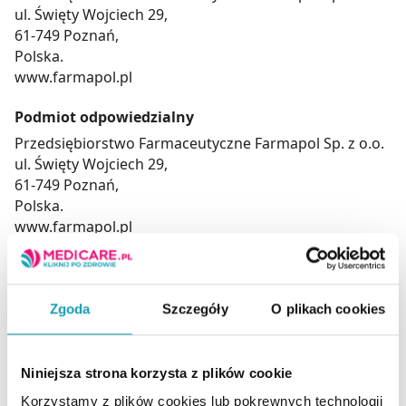
ul. Święty Wojciech 29,
61-749 Poznań,
Polska.
www.farmapol.pl
Podmiot odpowiedzialny
Przedsiębiorstwo Farmaceutyczne Farmapol Sp. z o.o.
ul. Święty Wojciech 29,
61-749 Poznań,
Polska.
www.farmapol.pl
Zalecana porcja
2 razy dziennie po 1 tabletce.
Zgoda
Szczegóły
O plikach cookies
Niniejsza strona korzysta z plików cookie
Suplement diety nie może być stosowany jak
substytut (zamiennik) zróżnicowanej diety.
Korzystamy z plików cookies lub pokrewnych technologii