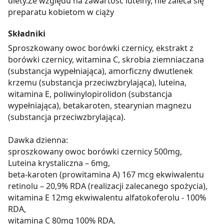
diety.Ze względu na zawartość luteiny, nie zaleca się
preparatu kobietom w ciąży
Składniki
Sproszkowany owoc borówki czernicy, ekstrakt z
borówki czernicy, witamina C, skrobia ziemniaczana
(substancja wypełniająca), amorficzny dwutlenek
krzemu (substancja przeciwzbrylająca), luteina,
witamina E, poliwinylopirolidon (substancja
wypełniająca), betakaroten, stearynian magnezu
(substancja przeciwzbrylająca).
Dawka dzienna:
sproszkowany owoc borówki czernicy 500mg,
Luteina krystaliczna – 6mg,
beta-karoten (prowitamina A) 167 mcg ekwiwalentu
retinolu – 20,9% RDA (realizacji zalecanego spożycia),
witamina E 12mg ekwiwalentu alfatokoferolu - 100%
RDA,
witamina C 80mg 100% RDA.