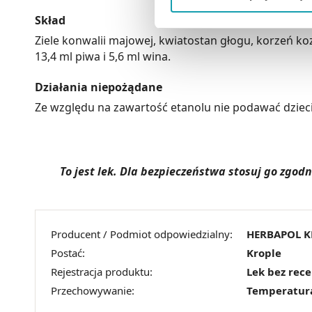
Możesz również kliknąć „
Zaa
Skład
Ciebie danych, które nie są 
Ziele konwalii majowej, kwiatostan głogu, korzeń ko
wszystkich funkcjonalności 
13,4 ml piwa i 5,6 ml wina.
Działania niepożądane
Ze względu na zawartość etanolu nie podawać dziec
To jest lek. Dla bezpieczeństwa stosuj go zgo
Producent / Podmiot odpowiedzialny:
HERBAPOL 
Postać:
Krople
Rejestracja produktu:
Lek bez rec
Przechowywanie:
Temperatur