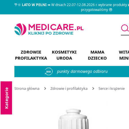
🌴🌞
LATO W PEŁNI
➡ W dniach 22.07-12.08.2026 r. wybrane produkty
przygotowaliśmy 😎
ZDROWIE
KOSMETYKI
MAMA
WIT
PROFILAKTYKA
URODA
DZIECKO
MIN
punkty darmowego odbioru
858
Strona główna
Zdrowie i profilaktyka
Serce i krążenie
Kategorie