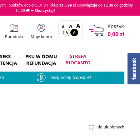
ch i punktów odbioru DPD Pickup za
5,99 zł
Obowiązuje do 12.08 do godziny
12:00 🚚 ➡
Skorzystaj!
A
A
Koszyk
A
A
A
0,00 zł
Moje konto
Poradniki
STREFA
SEKS
PKU W DOMU
BIOCANTO
TENCJA
REFUNDACJA
ka
bezpieczny transport
do ulubionych