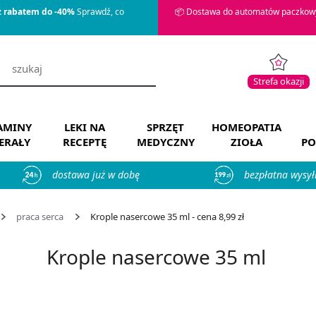
z rabatem do -40%
Sprawdź, co
📦 Dostawa do automatów paczkowy
Strefa okazji
AMINY
LEKI NA
SPRZĘT
HOMEOPATIA
ERAŁY
RECEPTĘ
MEDYCZNY
ZIOŁA
PO
dostawa już w dobę
bezpłatna wysył
praca serca
Krople nasercowe 35 ml - cena 8,99 zł
Krople nasercowe 35 ml