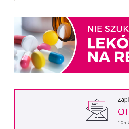
Zapi
OT
* Ofer