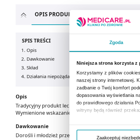
OPIS PRODUKTU
ZOBACZ TEŻ
A
SPIS TREŚCI
Zgoda
Opis
Dawkowanie
Niniejsza strona korzysta z
Skład
Korzystamy z plików cookies
Działania niepożądane
naszej strony internetowej. Kl
zadbanie o Twój komfort po
dopasowania wyświetlania na
Opis
do prawidłowego działania Po
Tradycyjny produkt leczniczy roślinny stosowany w 
witryny będą również przek
Wymienione wskazanie opiera się wyłącznie na dług
Jeżeli chcesz dostosować swo
Dawkowanie
Twojej aktywności dokonaj pr
Dorośli i młodzież przeciętnie 3 razy dziennie 25 krop
Zaakceptuj niezbęd