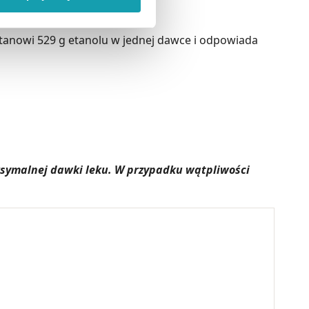
ody na pozyskiwanie od
ło z brakiem dostępu do
 stanowi 529 g etanolu w jednej dawce i odpowiada
aksymalnej dawki leku. W przypadku wątpliwości