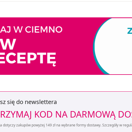
sz się do newslettera
RZYMAJ KOD NA DARMOWĄ D
ta dotyczy zakupów powyżej 149 zł na wybrane formy dostawy. Szczegóły w regul