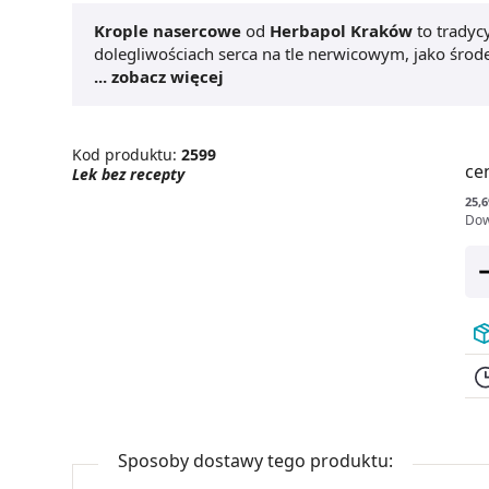
Krople nasercowe
od
Herbapol Kraków
to tradyc
dolegliwościach serca na tle nerwicowym, jako środ
nasercowe
... zobacz więcej
przeznaczone są dla osób dorosłych i m
Kod produktu:
2599
ce
Lek bez recepty
25,6
Dow
Sposoby dostawy tego produktu: