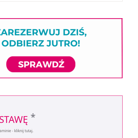
*
OSTAWĘ
aminie -
kliknij tutaj
.