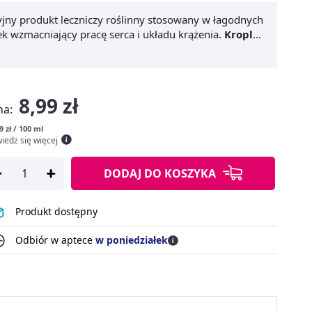
yjny produkt leczniczy roślinny stosowany w łagodnych
ek wzmacniający pracę serca i układu krążenia.
Krople
łodzieży powyżej 12 roku życia.
8,99 zł
na:
9 zł / 100 ml
iedz się więcej
DODAJ
DO KOSZYKA
Produkt dostępny
Odbiór w aptece
w poniedziałek