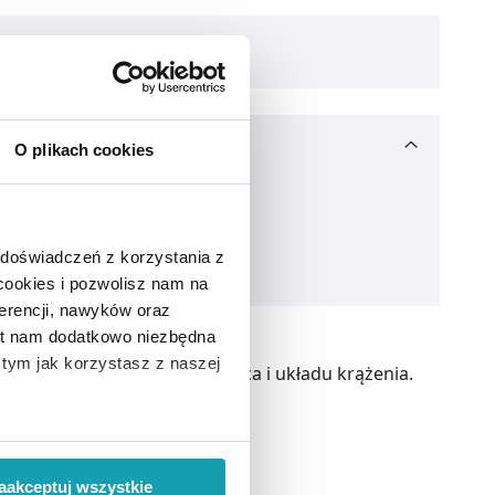
O plikach cookies
 doświadczeń z korzystania z
 cookies i pozwolisz nam na
erencji, nawyków oraz
est nam dodatkowo niezbędna
o tym jak korzystasz z naszej
odek wzmacniający pracę serca i układu krążenia.
 wiąże się zbieranie danych o
i
”.
aakceptuj wszystkie