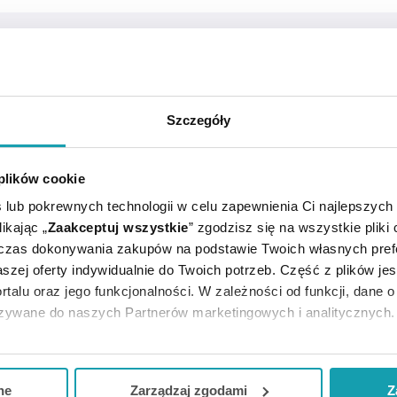
RTYKUŁY
MOŻE CI SIĘ PRZYDAĆ
Szczegóły
 plików cookie
 lub pokrewnych technologii w celu zapewnienia Ci najlepszych
ikając „
Zaakceptuj wszystkie
” zgodzisz się na wszystkie pliki
dczas dokonywania zakupów na podstawie Twoich własnych pref
szej oferty indywidualnie do Twoich potrzeb. Część z plików j
rtalu oraz jego funkcjonalności. W zależności od funkcji, dane 
łagodnych dolegliwościach serca na tle nerwicowym, jako śr
azywane do naszych Partnerów marketingowych i analitycznych.
im okresie stosowania.
ją zgodę i wybrać tylko niektóre dodatkowe funkcje, z którymi
eferowanych przez Ciebie wyborów i kliknij „
Zarządzaj
zgodam
li.
ne
Zarządzaj zgodami
Z