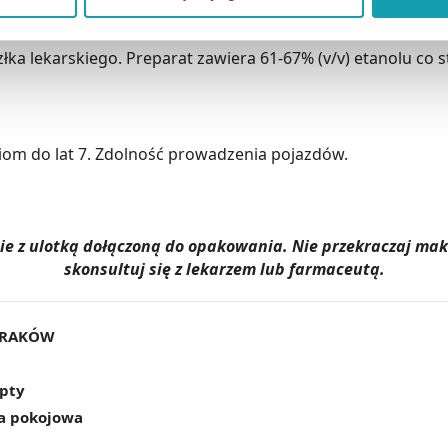
kceptuj niezbędne
”, co będzie oznaczało, że nie wyrażasz zg
niezbędne dla funkcjonowania Strony. Będzie się to jednak wiąza
złka lekarskiego. Preparat zawiera 61-67% (v/v) etanolu co
Strony.
iom do lat 7. Zdolność prowadzenia pojazdów.
dnie z ulotką dołączoną do opakowania. Nie przekraczaj m
skonsultuj się z lekarzem lub farmaceutą.
KRAKÓW
epty
a pokojowa