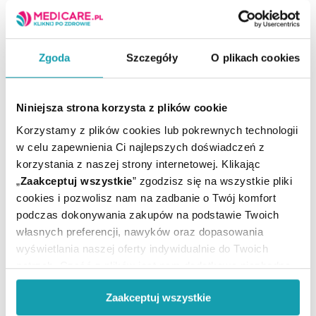
To jest lek. Dla bezpieczeństwa stosuj go zgodnie z
ulotką dołączoną do opakowania. Nie przekraczaj
maksymalnej dawki leku. W przypadku wątpliwości
skonsultuj się z lekarzem lub farmaceutą.
Zgoda
Szczegóły
O plikach cookies
Niniejsza strona korzysta z plików cookie
Korzystamy z plików cookies lub pokrewnych technologii
Rejestracja produktu:
Lek bez recepty
w celu zapewnienia Ci najlepszych doświadczeń z
Producent / Podmiot
POLFARMEX
korzystania z naszej strony internetowej. Klikając
odpowiedzialny:
„
Zaakceptuj wszystkie
” zgodzisz się na wszystkie pliki
Postać:
Syrop
cookies i pozwolisz nam na zadbanie o Twój komfort
Temperatura
Przechowywanie:
podczas dokonywania zakupów na podstawie Twoich
pokojowa
własnych preferencji, nawyków oraz dopasowania
wyświetlania naszej oferty indywidualnie do Twoich
potrzeb. Część z plików jest nam dodatkowo niezbędna
do prawidłowego działania Portalu oraz jego
Zaakceptuj wszystkie
funkcjonalności. W zależności od funkcji, dane o tym jak