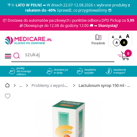
🌴🌞
LATO W PEŁNI
➡ W dniach 22.07-12.08.2026 r. wybrane produkty
z
rabatem do -40%
Sprawdź, co przygotowaliśmy 😎
📦 Dostawa do automatów paczkowych i punktów odbioru DPD Pickup za
5,99
zł
Obowiązuje do 12.08 do godziny 12:00 🚚 ➡
Skorzystaj!
A
A
A
A
A
Poradniki
0
punkty
dostawa już
bezpłatna
bezpieczny
darmowego
857
w dobę
wysyłka
transport
odbioru
Problemy z wypróżnianiem
Lactulosum syrop 150 ml - cena 9,95 zł