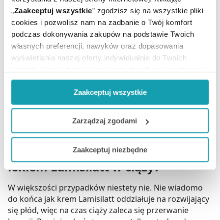
„
Zaakceptuj wszystkie
” zgodzisz się na wszystkie pliki
cookies i pozwolisz nam na zadbanie o Twój komfort
Czy dostanę Lamisilatt bez
podczas dokonywania zakupów na podstawie Twoich
recepty?
własnych preferencji, nawyków oraz dopasowania
wyświetlania naszej oferty indywidualnie do Twoich
Tak. Lek Lamisilatt dostępny jest bez recepty. Dzięki
potrzeb. Część z plików jest nam dodatkowo niezbędna
temu możliwe jest zamówienie go w aptece
do prawidłowego działania Portalu oraz jego
internetowej z dowozem do domu. Gdyby był to lek na
Zaakceptuj wszystkie
funkcjonalności. W zależności od funkcji, dane o tym jak
receptę, konieczna byłaby bezpośrednia wizyta w
korzystasz z naszej witryny będą również przekazywane
aptece stacjonarnej, aby można go było kupić.
do naszych Partnerów marketingowych i analitycznych.
Zarządzaj zgodami
Jeżeli chcesz dostosować swoją zgodę i wybrać tylko
Czy mogę kontynuować terapię
Zaakceptuj niezbędne
niektóre dodatkowe funkcje, z którymi wiąże się
lekiem Lamisilatt w ciąży?
zbieranie danych o Twojej aktywności dokonaj
preferowanych przez Ciebie wyborów i kliknij „
Zarządzaj
W większości przypadków niestety nie. Nie wiadomo
zgodami
”.
do końca jak krem Lamisilatt oddziałuje na rozwijający
się płód, więc na czas ciąży zaleca się przerwanie
Możesz również kliknąć „
Zaakceptuj niezbędne
”, co