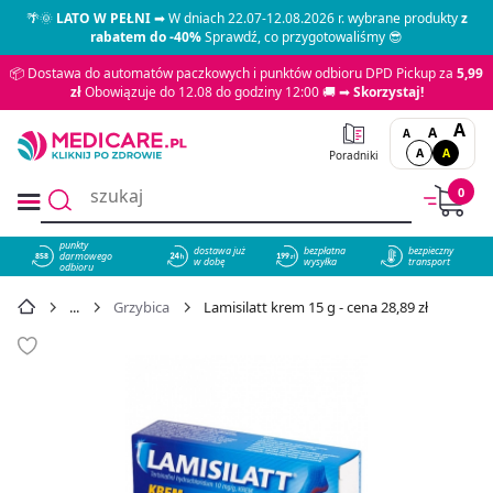
🌴🌞
LATO W PEŁNI
➡ W dniach 22.07-12.08.2026 r. wybrane produkty
z
rabatem do -40%
Sprawdź, co przygotowaliśmy 😎
📦 Dostawa do automatów paczkowych i punktów odbioru DPD Pickup za
5,99
zł
Obowiązuje do 12.08 do godziny 12:00 🚚 ➡
Skorzystaj!
A
A
A
A
A
Poradniki
0
punkty
dostawa już
bezpłatna
bezpieczny
darmowego
858
w dobę
wysyłka
transport
odbioru
Grzybica
Lamisilatt krem 15 g - cena 28,89 zł