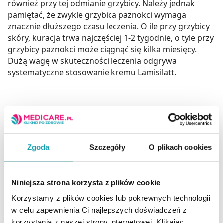
również przy tej odmianie grzybicy. Należy jednak
pamiętać, że zwykle grzybica paznokci wymaga
znacznie dłuższego czasu leczenia. O ile przy grzybicy
skóry, kuracja trwa najczęściej 1-2 tygodnie, o tyle przy
grzybicy paznokci może ciągnąć się kilka miesięcy.
Dużą wagę w skuteczności leczenia odgrywa
systematyczne stosowanie kremu Lamisilatt.
Czy dostępny jest zamiennik
Lamisilatt, czy jest to jedyny lek z
terbinafiną?
Zgoda
Szczegóły
O plikach cookies
Lamisilatt ma kilka zamienników, czyli preparatów z tą
samą substancją – terbinafiną. Jest to np. Undofen
Max, dostępny w postaci kremu lub spray’u,
Niniejsza strona korzysta z plików cookie
Terbiderm, Tersilat, czy Terbinafina z firmy Ziaja.
Korzystamy z plików cookies lub pokrewnych technologii
Wszystkie te preparaty zawierają takie samo stężenie
w celu zapewnienia Ci najlepszych doświadczeń z
substancji czynnej.
korzystania z naszej strony internetowej. Klikając