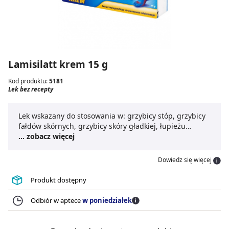
Lamisilatt krem 15 g
Kod produktu:
5181
Lek bez recepty
Lek wskazany do stosowania w: grzybicy stóp, grzybicy
fałdów skórnych, grzybicy skóry gładkiej, łupieżu
pstrego.
... zobacz więcej
Dowiedz się więcej
Produkt dostępny
Odbiór w aptece
w poniedziałek