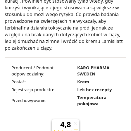
kuracji. Powinien być stosowany tylko wtedy, gdy
będzie oznaczało, że nie wyrażasz zgody na
korzyści wynikające z jego stosowania są większe w
pozyskiwanie od Ciebie danych, które nie są niezbędne
stosunku do możliwego ryzyka. Co prawda badania
dla funkcjonowania Strony. Będzie się to jednak wiązało
prowadzone na zwierzętach nie wykazały, aby
z brakiem dostępu do wszystkich funkcjonalności
terbinafina działała toksycznie na płód, jednak ze
Strony.
względu na brak danych dotyczących kobiet w ciąży,
lepiej dmuchać na zimne i wrócić do kremu Lamisilatt
po zakończeniu ciąży.
Producent / Podmiot
KARO PHARMA
odpowiedzialny:
SWEDEN
Postać:
Krem
Rejestracja produktu:
Lek bez recepty
Temperatura
Przechowywanie:
pokojowa