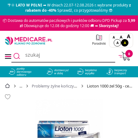
🌴🌞
LATO W PEŁNI
➡ W dniach 22.07-12.08.2026 r. wybrane produkty
z
rabatem do -40%
Sprawdź, co przygotowaliśmy 😎
📦 Dostawa do automatów paczkowych i punktów odbioru DPD Pickup za
5,99
zł
Obowiązuje do 12.08 do godziny 12:00 🚚 ➡
Skorzystaj!
A
A
A
A
A
Poradniki
0
punkty
dostawa już
bezpłatna
bezpieczny
darmowego
858
w dobę
wysyłka
transport
odbioru
Problemy żylne kończyn dolnych
Lioton 1000 żel 50g - cena 37,39 zł