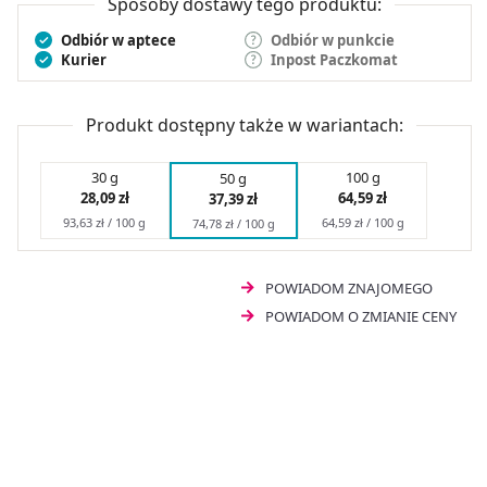
Sposoby dostawy tego produktu:
Odbiór w aptece
Odbiór w punkcie
Kurier
Inpost Paczkomat
Produkt dostępny także w wariantach:
30 g
100 g
50 g
28,09 zł
64,59 zł
37,39 zł
93,63 zł / 100 g
64,59 zł / 100 g
74,78 zł / 100 g
POWIADOM ZNAJOMEGO
POWIADOM O ZMIANIE CENY