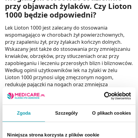
przy objawach żylaków. Czy Lioton
1000 będzie odpowiedni?
Lek Lioton 1000 jest zalecany do stosowania
wspomagająco w chorobach żył powierzchownych,
przy zapaleniu żył, przy żylakach kończyn dolnych.
Wskazany jest także do stosowania przy zmniejszaniu
krwiaków, obrzęków, przy stłuczeniach oraz przy
zapobieganiu i leczeniu przerosłych blizn i bliznowców.
Według opinii użytkowników lek na żylaki w żelu
Lioton 1000 przynosi ulgę zmęczonym nogom,
redukuje pajączki na nogach oraz zmniejsza
dolegliwości bólowe po długotrwałym staniu lub
siedzeniu.
Zgoda
Szczegóły
O plikach cookies
Jestem w 7-mym miesiącu ciąży i
zaczęły mi się pojawiać żylaki. Czy
Niniejsza strona korzysta z plików cookie