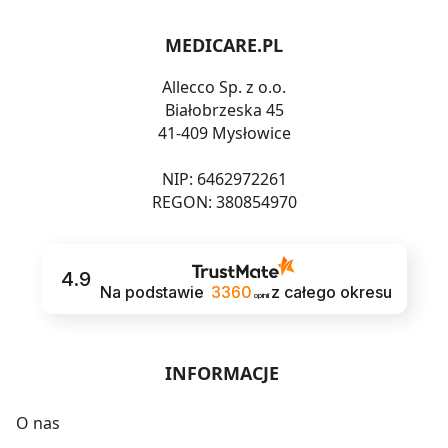
MEDICARE.PL
Allecco Sp. z o.o.
Białobrzeska 45
41-409 Mysłowice
NIP: 6462972261
REGON: 380854970
4.9
Na podstawie
3360
z całego okresu
opinii
INFORMACJE
O nas