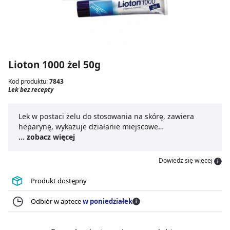
Lioton 1000 żel 50g
Kod produktu:
7843
Lek bez recepty
Lek w postaci żelu do stosowania na skórę, zawiera
heparynę, wykazuje działanie miejscowe
przeciwzakrzepowe, przeciwobrzękowe i
... zobacz więcej
przeciwzapalne.
Dowiedz się więcej
Produkt dostępny
Odbiór w aptece
w poniedziałek