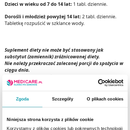
Dzieci w wieku od 7 do 14 lat:
1 tabl. dziennie.
Dorośli i młodzież powyżej 14 lat:
2 tabl. dziennie.
Tabletkę rozpuścić w szklance wody.
Suplement diety nie może być stosowany jak
substytut (zamiennik) zróżnicowanej diety.
Nie należy przekraczać zalecanej porcji do spożycia w
ciągu dnia.
Zrównoważony sposób żywienia i prawidłowy tryb
życia jest ważny dla funkcjonowania organizmu
człowieka.
Przechowywać w miejscu niedostępnym dla małych
Zgoda
Szczegóły
O plikach cookies
dzieci.
Nie należy stosować preparatu w przypadku
nadwrażliwości na którykolwiek składnik preparatu.
Niniejsza strona korzysta z plików cookie
Korzystamy z plików cookies lub pokrewnych technologii