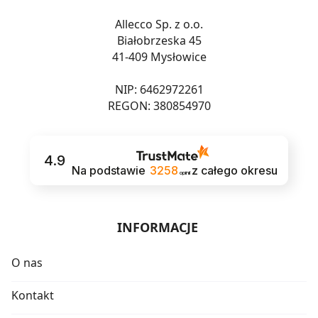
Allecco Sp. z o.o.
Białobrzeska 45
41-409 Mysłowice
NIP: 6462972261
REGON: 380854970
4.9
Na podstawie
3258
z całego okresu
opinii
INFORMACJE
O nas
Kontakt