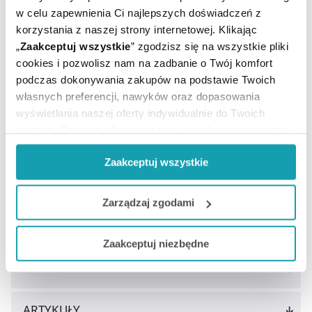
Ilość / masa / pojemność
w celu zapewnienia Ci najlepszych doświadczeń z
20 tabl.
netto:
korzystania z naszej strony internetowej. Klikając
Producent / Podmiot
„
Zaakceptuj wszystkie
” zgodzisz się na wszystkie pliki
KRKA
odpowiedzialny:
cookies i pozwolisz nam na zadbanie o Twój komfort
Rejestracja produktu:
Suplement diety
podczas dokonywania zakupów na podstawie Twoich
Postać:
Tabletki musujące
własnych preferencji, nawyków oraz dopasowania
Temperatura
wyświetlania naszej oferty indywidualnie do Twoich
Przechowywanie:
pokojowa
potrzeb. Część z plików jest nam dodatkowo niezbędna
do prawidłowego działania Portalu oraz jego
Zaakceptuj wszystkie
funkcjonalności. W zależności od funkcji, dane o tym jak
korzystasz z naszej witryny będą również przekazywane
do naszych Partnerów marketingowych i analitycznych.
Zarządzaj zgodami
Jeżeli chcesz dostosować swoją zgodę i wybrać tylko
Zaakceptuj niezbędne
niektóre dodatkowe funkcje, z którymi wiąże się
zbieranie danych o Twojej aktywności dokonaj
ZOBACZ TEŻ
preferowanych przez Ciebie wyborów i kliknij „
Zarządzaj
zgodami
”.
ARTYKUŁY