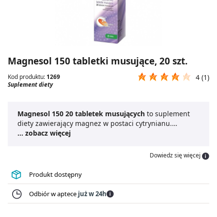
Magnesol 150 tabletki musujące, 20 szt.
Kod produktu:
1269
4 (1)
Suplement diety
Magnesol 150 20 tabletek musujących
to suplement
diety zawierający magnez w postaci cytrynianu.
Składnik ten znany jest ze swoich właściwości.
... zobacz więcej
Magnez
w produkcie przyczynia się do redukcji zmęczenia i
znużenia, wspomaga równowagę elektrolitową oraz
Dowiedz się więcej
prawidłowe funkcjonowanie układu nerwowego i
mięśni.
Magnesol 150 20 tabletek musujących
jest
Produkt dostępny
wygodny w użyciu, dzięki postaci tabletek do
rozpuszczenia.
Odbiór w aptece
już w 24h