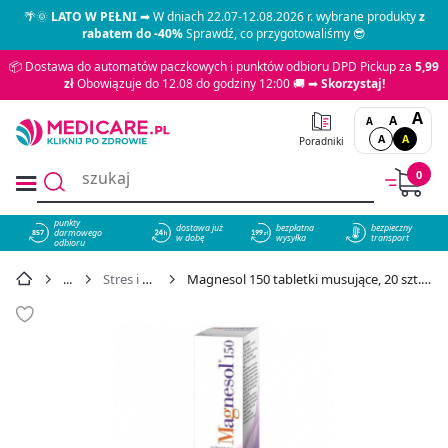
🌴🌞
LATO W PEŁNI
➡ W dniach 22.07-12.08.2026 r. wybrane produkty
z
rabatem do -40%
Sprawdź, co przygotowaliśmy 😎
📦 Dostawa do automatów paczkowych i punktów odbioru DPD Pickup za
5,99
zł
Obowiązuje do 12.08 do godziny 12:00 🚚 ➡
Skorzystaj!
A
A
A
A
A
Poradniki
0
punkty
dostawa już
bezpłatna
bezpieczny
darmowego
857
w dobę
wysyłka
transport
odbioru
Stres i nerwy
Magnesol 150 tabletki musujące, 20 szt. - cena 33,59 zł