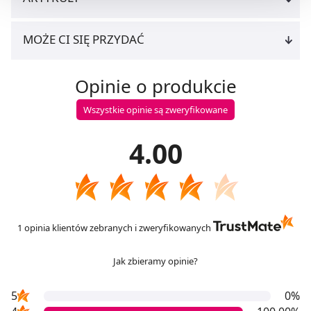
Możesz również kliknąć „
Zaakceptuj niezbędne
”, co
będzie oznaczało, że nie wyrażasz zgody na
MOŻE CI SIĘ PRZYDAĆ
pozyskiwanie od Ciebie danych, które nie są niezbędne
dla funkcjonowania Strony. Będzie się to jednak wiązało
Opinie o produkcie
z brakiem dostępu do wszystkich funkcjonalności
Strony.
Wszystkie opinie są zweryfikowane
4.00
1 opinia klientów zebranych i zweryfikowanych
Jak zbieramy opinie?
5
0%