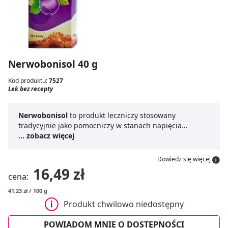
Nerwobonisol 40 g
Kod produktu:
7527
Lek bez recepty
Nerwobonisol
to produkt leczniczy stosowany
tradycyjnie jako pomocniczy w stanach napięcia
nerwowego oraz trudnościach w zasypianiu.
... zobacz więcej
Płyn
Nerwobonisol
jest przeznaczony stosowania w
wymienionych wskazaniach a jego skuteczność opiera
Dowiedz się więcej
się wyłącznie na długim okresie stosowania i
16,49 zł
cena:
doświadczeniu.
41,23 zł / 100 g
Produkt chwilowo niedostępny
POWIADOM MNIE O DOSTĘPNOŚCI