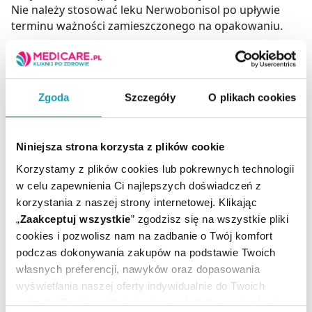
Nie należy stosować leku Nerwobonisol po upływie
terminu ważności zamieszczonego na opakowaniu.
Ostrzeżenia
Lek może osłabić zdolność do prowadzenia pojazdów i
obsługi maszyn w ruchu.
Zgoda
Szczegóły
O plikach cookies
Lek Nerwobonisol zawiera alkohol.
Adres producenta
Niniejsza strona korzysta z plików cookie
Laboratorium Medycyny Naturalnej BONIMED
Korzystamy z plików cookies lub pokrewnych technologii
Krzysztof Błecha,
w celu zapewnienia Ci najlepszych doświadczeń z
ul. Stawowa 23,
korzystania z naszej strony internetowej. Klikając
34-300 Żywiec.
„
Zaakceptuj wszystkie
” zgodzisz się na wszystkie pliki
bonimed@bb.onet.pl
cookies i pozwolisz nam na zadbanie o Twój komfort
Podmiot odpowiedzialny
podczas dokonywania zakupów na podstawie Twoich
własnych preferencji, nawyków oraz dopasowania
Laboratorium Medycyny Naturalnej BONIMED
wyświetlania naszej oferty indywidualnie do Twoich
Krzysztof Błecha,
potrzeb. Część z plików jest nam dodatkowo niezbędna
ul. Stawowa 23,