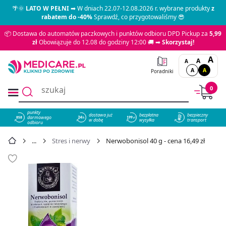
🌴🌞
LATO W PEŁNI
➡ W dniach 22.07-12.08.2026 r. wybrane produkty
z
rabatem do -40%
Sprawdź, co przygotowaliśmy 😎
📦 Dostawa do automatów paczkowych i punktów odbioru DPD Pickup za
5,99
zł
Obowiązuje do 12.08 do godziny 12:00 🚚 ➡
Skorzystaj!
A
A
A
A
A
Poradniki
0
punkty
dostawa już
bezpłatna
bezpieczny
darmowego
858
w dobę
wysyłka
transport
odbioru
Stres i nerwy
Nerwobonisol 40 g - cena 16,49 zł