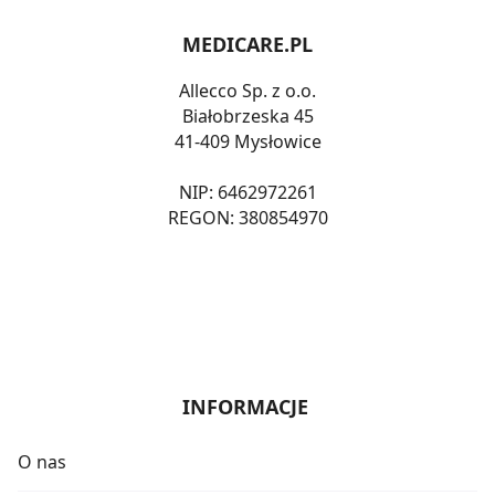
MEDICARE.PL
Allecco Sp. z o.o.
Białobrzeska 45
41-409 Mysłowice
NIP: 6462972261
REGON: 380854970
4.9
Na podstawie
3365
z całego okresu
opinii
INFORMACJE
O nas