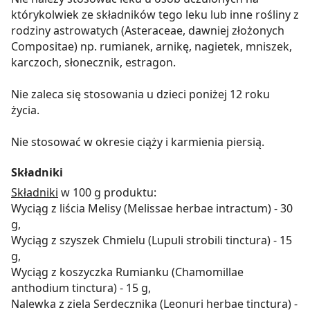
którykolwiek ze składników tego leku lub inne rośliny z
rodziny astrowatych (Asteraceae, dawniej złożonych
Compositae) np. rumianek, arnikę, nagietek, mniszek,
karczoch, słonecznik, estragon.
Nie zaleca się stosowania u dzieci poniżej 12 roku
życia.
Nie stosować w okresie ciąży i karmienia piersią.
Składniki
Składniki
w 100 g produktu:
Wyciąg z liścia Melisy (Melissae herbae intractum) - 30
g,
Wyciąg z szyszek Chmielu (Lupuli strobili tinctura) - 15
g,
Wyciąg z koszyczka Rumianku (Chamomillae
anthodium tinctura) - 15 g,
Nalewka z ziela Serdecznika (Leonuri herbae tinctura) -