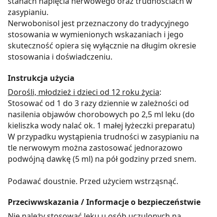
stanach napięcia nerwowego oraz trudnościach w
zasypianiu.
Nerwobonisol jest przeznaczony do tradycyjnego
stosowania w wymienionych wskazaniach i jego
skuteczność opiera się wyłącznie na długim okresie
stosowania i doświadczeniu.
Instrukcja użycia
Dorośli, młodzież i dzieci od 12 roku życia
:
Stosować od 1 do 3 razy dziennie w zależności od
nasilenia objawów chorobowych po 2,5 ml leku (do
kieliszka wody nalać ok. 1 małej łyżeczki preparatu)
W przypadku wystąpienia trudności w zasypianiu na
tle nerwowym można zastosować jednorazowo
podwójną dawkę (5 ml) na pół godziny przed snem.
Podawać doustnie. Przed użyciem wstrząsnąć.
Przeciwwskazania / Informacje o bezpieczeństwie
Nie należy stosować leku u osób uczulonych na