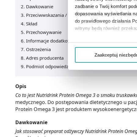
Dawkowanie
zadbanie o Twój komfort po
dopasowania wyświetlania na
Przeciwwskazania / Informacje o bezpieczeństwie
do prawidłowego działania Po
Skład
witryny będą również przek
Przechowywanie
Informacje dodatkowe
Jeżeli chcesz dostosować swo
Ostrzeżenia
Twojej aktywności dokonaj pr
Zaakceptuj niezbęd
Adres producenta
Możesz również kliknąć „
Zaa
Podmiot odpowiedzialny
Ciebie danych, które nie są 
wszystkich funkcjonalności 
Opis
Co to jest Nutridrink Protein Omega 3 o smaku truskaw
medycznego. Do postępowania dietetycznego u pacj
Protein Omega 3 jest produktem wysokoenergetyczn
Dawkowanie
Jak stosować preparat odżywczy Nutridrink Protein Ome