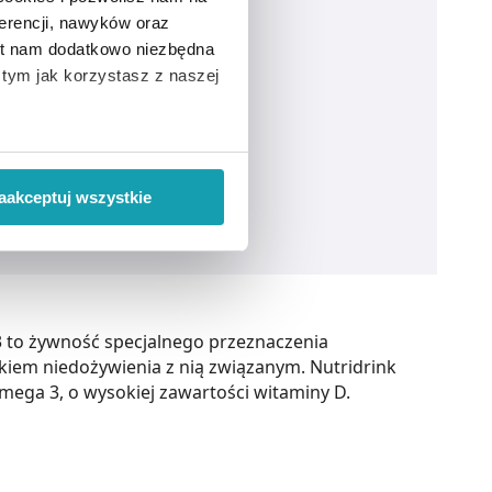
erencji, nawyków oraz
est nam dodatkowo niezbędna
o tym jak korzystasz z naszej
 wiąże się zbieranie danych o
i
”.
aakceptuj wszystkie
ody na pozyskiwanie od
ło z brakiem dostępu do
 to żywność specjalnego przeznaczenia
em niedożywienia z nią związanym. Nutridrink
ga 3, o wysokiej zawartości witaminy D.