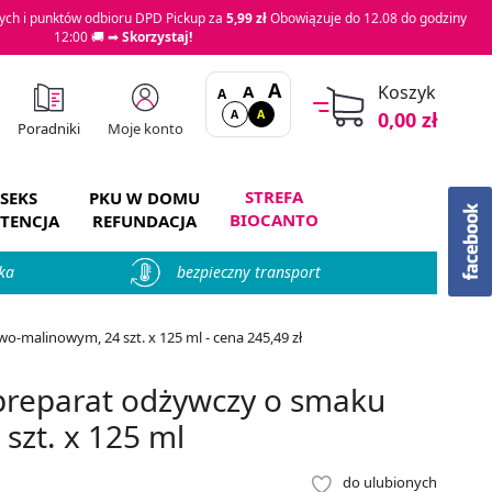
ch i punktów odbioru DPD Pickup za
5,99 zł
Obowiązuje do 12.08 do godziny
12:00 🚚 ➡
Skorzystaj!
A
A
Koszyk
A
A
A
0,00 zł
Moje konto
Poradniki
STREFA
SEKS
PKU W DOMU
BIOCANTO
TENCJA
REFUNDACJA
ka
bezpieczny transport
-malinowym, 24 szt. x 125 ml - cena 245,49 zł
preparat odżywczy o smaku
zt. x 125 ml
do ulubionych