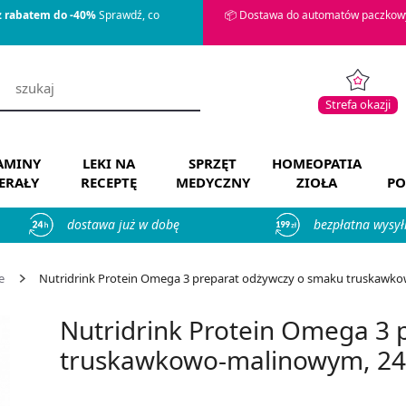
z rabatem do -40%
Sprawdź, co
📦 Dostawa do automatów paczkowy
Strefa okazji
AMINY
LEKI NA
SPRZĘT
HOMEOPATIA
ERAŁY
RECEPTĘ
MEDYCZNY
ZIOŁA
PO
dostawa już w dobę
bezpłatna wysył
e
Nutridrink Protein Omega 3 preparat odżywczy o smaku truskawkowo
Nutridrink Protein Omega 3 
truskawkowo-malinowym, 24 s