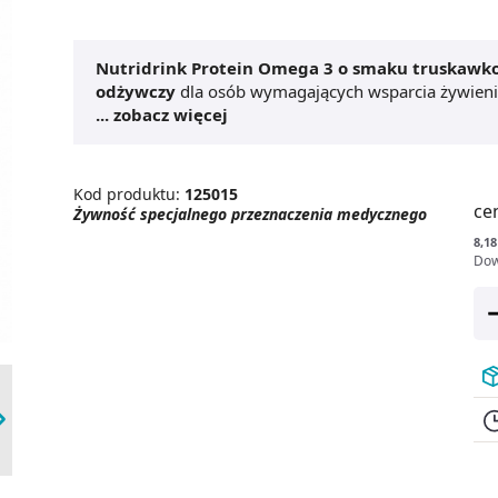
Nutridrink Protein Omega 3 o smaku truskawk
odżywczy
dla osób wymagających wsparcia żywienio
nowotworową z niedożywieniem lub ryzykiem niedoż
... zobacz więcej
wysoką zawartością białka.
Nutridrink Protein O
witaminy i składniki mineralne. Wygodna forma pły
o smaku truskawkowo-malinowym 24 szt. x 125
Kod produktu:
125015
ce
Żywność specjalnego przeznaczenia medycznego
8,18
Dow