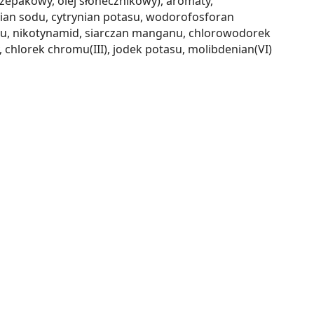
j rzepakowy, olej słonecznikowy), aromaty,
inian sodu, cytrynian potasu, wodorofosforan
cynku, nikotynamid, siarczan manganu, chlorowodorek
chlorek chromu(III), jodek potasu, molibdenian(VI)