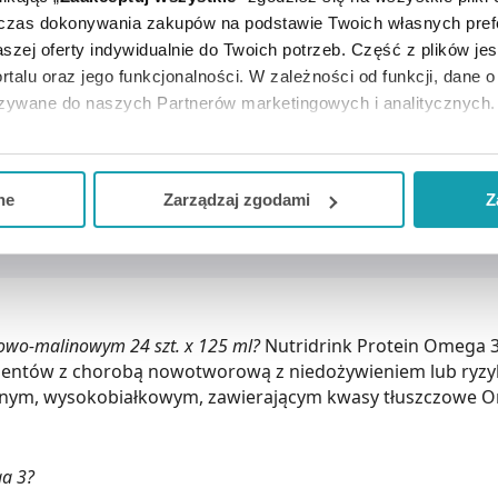
dczas dokonywania zakupów na podstawie Twoich własnych pref
szej oferty indywidualnie do Twoich potrzeb. Część z plików j
rtalu oraz jego funkcjonalności. W zależności od funkcji, dane 
azywane do naszych Partnerów marketingowych i analitycznych.
ją zgodę i wybrać tylko niektóre dodatkowe funkcje, z którymi
eferowanych przez Ciebie wyborów i kliknij „
Zarządzaj
zgodam
ne
Zarządzaj zgodami
Z
kceptuj niezbędne
”, co będzie oznaczało, że nie wyrażasz zg
niezbędne dla funkcjonowania Strony. Będzie się to jednak wiąza
Strony.
kowo-malinowym 24 szt. x 125 ml?
Nutridrink Protein Omega 3
entów z chorobą nowotworową z niedożywieniem lub ryzyki
ym, wysokobiałkowym, zawierającym kwasy tłuszczowe Ome
ga 3?