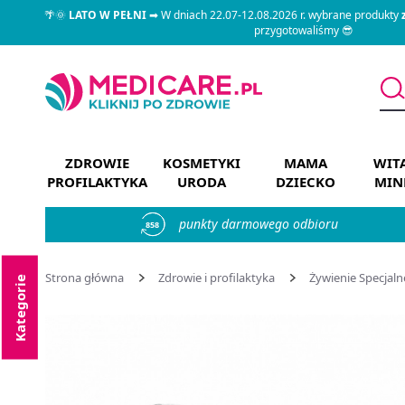
🌴🌞
LATO W PEŁNI
➡ W dniach 22.07-12.08.2026 r. wybrane produkty
przygotowaliśmy 😎
ZDROWIE
KOSMETYKI
MAMA
WIT
PROFILAKTYKA
URODA
DZIECKO
MIN
punkty darmowego odbioru
858
Strona główna
Zdrowie i profilaktyka
Żywienie Specjaln
Kategorie