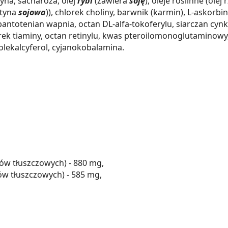
yna, sacharoza, olej
rybi
(zawiera
soję
), oleje roślinne (ole
ytyna
sojowa
)), chlorek choliny, barwnik (karmin), L-askorb
 D-pantotenian wapnia, octan DL-alfa-tokoferylu, siarczan 
ek tiaminy, octan retinylu, kwas pteroilomonoglutaminowy, 
olekalcyferol, cyjanokobalamina.
ów tłuszczowych) - 880 mg,
 tłuszczowych) - 585 mg,