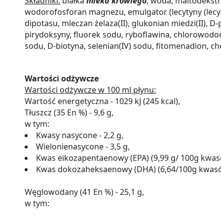
Składniki:
białka
mleka krowiego
, woda, maltodekstr
wodorofosforan magnezu, emulgator (lecytyny (lec
dipotasu, mleczan żelaza(II), glukonian miedzi(II),
pirydoksyny, fluorek sodu, ryboflawina, chlorowodor
sodu, D-biotyna, selenian(IV) sodu, fitomenadion, ch
Wartości odżywcze
Wartości odżywcze w 100 ml płynu:
Wartość energetyczna - 1029 kJ (245 kcal),
Tłuszcz (35 En %) - 9,6 g,
w tym:
Kwasy nasycone - 2,2 g,
Wielonienasycone - 3,5 g,
Kwas eikozapentaenowy (EPA) (9,99 g/ 100g kwas
Kwas dokozaheksaenowy (DHA) (6,64/100g kwasów
Węglowodany (41 En %) - 25,1 g,
w tym: