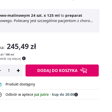
owo-malinowym 24 szt. x 125 ml
to
preparat
wego. Polecany jest szczególnie pacjentom z chorobą
ywienia z niej wynikającym. Produkt odznacza
mega 3
uzupełnia dietę również w kwasy omega 3,
nu ułatwia stosowanie.
Nutridrink Protein Omega 3
 ml
to preparat gotowy do spożycia.
245,49 zł
na:
 zł / 100 ml
iedz się więcej
DODAJ
DO KOSZYKA
Produkt dostępny
Odbiór w aptece
już jutro
-
kup do 20:00