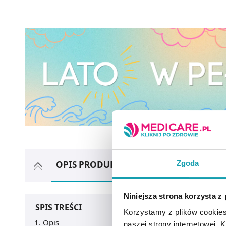
Zgoda
OPIS PRODUKTU
ARTYKUŁY
MOŻ
Niniejsza strona korzysta z
SPIS TREŚCI
Korzystamy z plików cookies
Opis
naszej strony internetowej. Kl