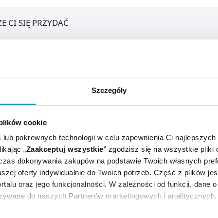
E CI SIĘ PRZYDAĆ
Szczegóły
 plików cookie
 lub pokrewnych technologii w celu zapewnienia Ci najlepszych
ikając „
Zaakceptuj wszystkie
” zgodzisz się na wszystkie pliki
dczas dokonywania zakupów na podstawie Twoich własnych pref
szej oferty indywidualnie do Twoich potrzeb. Część z plików j
go zapalenia rogówki i spojówki i leczeniu objawowym innyc
rtalu oraz jego funkcjonalności. W zależności od funkcji, dane 
kują wcale własnej wydzieliny i wysychanie rogówki powodu
azywane do naszych Partnerów marketingowych i analitycznych.