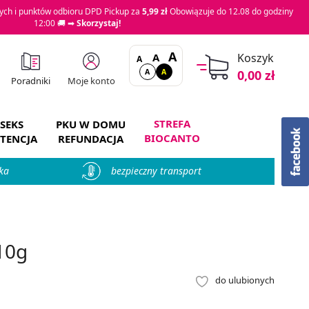
ch i punktów odbioru DPD Pickup za
5,99 zł
Obowiązuje do 12.08 do godziny
12:00 🚚 ➡
Skorzystaj!
A
A
Koszyk
A
A
A
0,00 zł
Moje konto
Poradniki
STREFA
SEKS
PKU W DOMU
BIOCANTO
TENCJA
REFUNDACJA
ka
bezpieczny transport
10g
do ulubionych