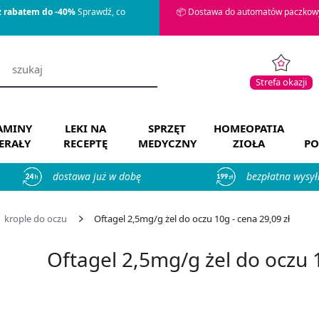
z rabatem do -40%
Sprawdź, co
📦 Dostawa do automatów paczkowy
Strefa okazji
AMINY
LEKI NA
SPRZĘT
HOMEOPATIA
ERAŁY
RECEPTĘ
MEDYCZNY
ZIOŁA
PO
dostawa już w dobę
bezpłatna wysył
krople do oczu
Oftagel 2,5mg/g żel do oczu 10g - cena 29,09 zł
Oftagel 2,5mg/g żel do oczu 