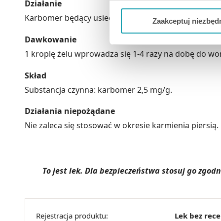
Jeżeli chcesz dostosować swo
Działanie
Twojej aktywności dokonaj pr
Karbomer będący usieciowanym polimerem o dużej m
Zaakceptuj niezbęd
Możesz również kliknąć „
Zaa
Dawkowanie
Ciebie danych, które nie są 
1 kroplę żelu wprowadza się 1-4 razy na dobę do w
wszystkich funkcjonalności 
Skład
Substancja czynna: karbomer 2,5 mg/g.
Działania niepożądane
Nie zaleca się stosować w okresie karmienia piersią
To jest lek. Dla bezpieczeństwa stosuj go zgo
Rejestracja produktu:
Lek bez rec