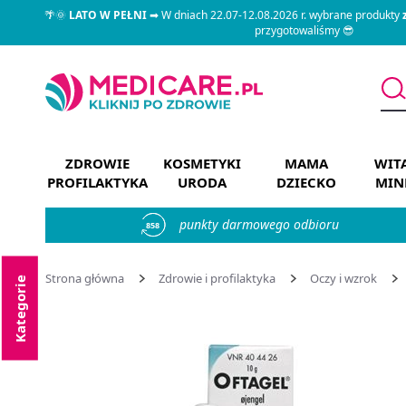
🌴🌞
LATO W PEŁNI
➡ W dniach 22.07-12.08.2026 r. wybrane produkty
przygotowaliśmy 😎
ZDROWIE
KOSMETYKI
MAMA
WIT
PROFILAKTYKA
URODA
DZIECKO
MIN
punkty darmowego odbioru
858
Strona główna
Zdrowie i profilaktyka
Oczy i wzrok
Kategorie