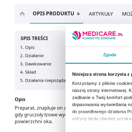
OPIS PRODUKTU
ARTYKUŁY
MOŻ
SPIS TREŚCI
Opis
Zgoda
Działanie
Dawkowanie
Skład
Niniejsza strona korzysta z
Działania niepożądane
Korzystamy z plików cookies
naszej strony internetowej. Kl
zadbanie o Twój komfort po
Opis
dopasowania wyświetlania na
Preparat, znajduje on zastosowanie w leczeniu suche
do prawidłowego działania Po
gdy gruczoły łzowe wydzielają mniej lub nie produ
witryny będą również przek
powierzchni oka.