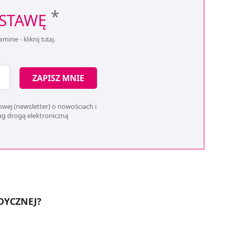
*
OSTAWĘ
aminie -
kliknij tutaj
.
ZAPISZ MNIE
wej (newsletter) o nowościach i
ług drogą elektroniczną
DYCZNEJ?