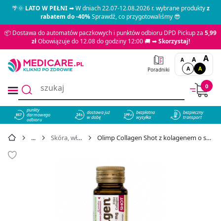
🌴🌞
LATO W PEŁNI
➡ W dniach 22.07-12.08.2026 r. wybrane produkty
z
rabatem do -40%
Sprawdź, co przygotowaliśmy 😎
📦 Dostawa do automatów paczkowych i punktów odbioru DPD Pickup za
5,99
zł
Obowiązuje do 12.08 do godziny 12:00 🚚 ➡
Skorzystaj!
A
A
A
A
A
Poradniki
0
punkty
dostawa już
bezpłatna
bezpieczny
darmowego
857
w dobę
wysyłka
transport
odbioru
Skóra, włosy, paznokcie
Olimp Collagen Shot z kolagenem o smaku wiśnia-jabłko, 25 ml - cena 7,99 zł