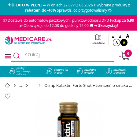
🌴🌞
LATO W PEŁNI
➡ W dniach 22.07-12.08.2026 r. wybrane produkty
z
rabatem do -40%
Sprawdź, co przygotowaliśmy 😎
📦 Dostawa do automatów paczkowych i punktów odbioru DPD Pickup za
5,99
zł
Obowiązuje do 12.08 do godziny 12:00 🚚 ➡
Skorzystaj!
A
A
A
A
A
Poradniki
0
punkty
dostawa już
bezpłatna
bezpieczny
darmowego
858
w dobę
wysyłka
transport
odbioru
Energia
Olimp Kofaktin Forte Shot + żeń-szeń o smaku pomarańczowym ampułka, 25 ml - cena 6,99 zł