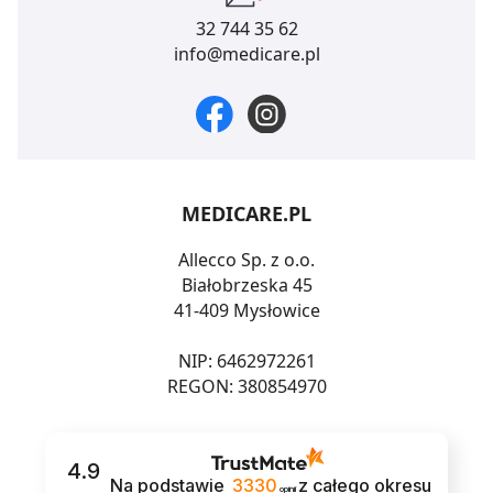
32 744 35 62
info@medicare.pl
MEDICARE.PL
Allecco Sp. z o.o.
Białobrzeska 45
41-409 Mysłowice
NIP: 6462972261
REGON: 380854970
4.9
Na podstawie
3330
z całego okresu
opinii