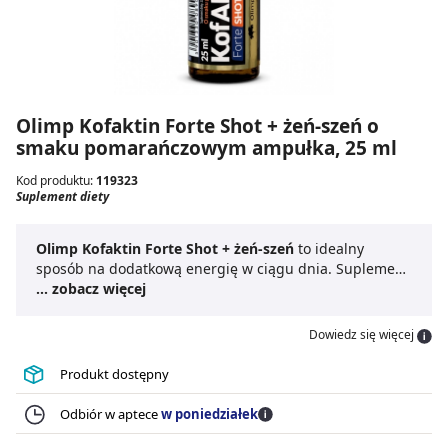
Olimp Kofaktin Forte Shot + żeń-szeń o
smaku pomarańczowym ampułka, 25 ml
Kod produktu:
119323
Suplement diety
Olimp Kofaktin Forte Shot + żeń-szeń
to idealny
sposób na dodatkową energię w ciągu dnia. Suplement
diety posiada unikalną formułę, która jest gwarancją
... zobacz więcej
jego skutecznego działania.
Kofaktin o smaku
pomarańczowym
to intensywny
shot kofeinowy
, który
Dowiedz się więcej
pobudzi Twój umysł i ciało. Dzięki zawartym
składnikom, preparat poprawia koncentrację, wzmacnia
Produkt dostępny
organizm oraz dodaje sił do działania. Ponadto
zmniejsza uczucie zmęczenia i znużenia, a także
Odbiór w aptece
w poniedziałek
wspiera układ nerwowy. Olimp Kofaktin Forte Shot +