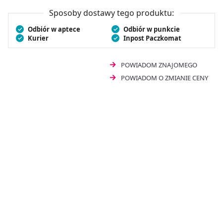
żeń-szeń pomoże Ci zadbać równocześnie o kondycję
fizyczną i psychiczną.
Sposoby dostawy tego produktu:
Odbiór w aptece
Odbiór w punkcie
Kurier
Inpost Paczkomat
POWIADOM ZNAJOMEGO
POWIADOM O ZMIANIE CENY