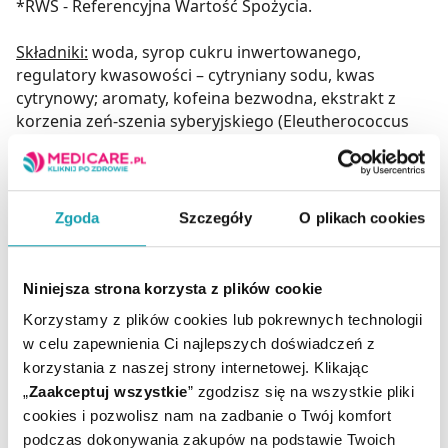
*RWS - Referencyjna Wartość Spożycia.
Składniki:
woda, syrop cukru inwertowanego,
regulatory kwasowości – cytryniany sodu, kwas
cytrynowy; aromaty, kofeina bezwodna, ekstrakt z
korzenia zeń-szenia syberyjskiego (Eleutherococcus
senticosus (Rupr. et Maxim.) Maxim), ekstrakt z
korzenia żeń-szenia koreańskiego (Panax ginseng
C.A.Mey.), substancja zagęszczającą – sól sodowa
karboksymetylocelulozy; substancje słodzące –
Zgoda
Szczegóły
O plikach cookies
acesulfam K, sukraloza; D-pantotenian wapnia – kwas
pantotenowy, chlorowodorek pirydoksyny – wit. B6,
chlorowodorek tiaminy – tiamina (wit. B1),
Niniejsza strona korzysta z plików cookie
cyjanokobalamina – wit. B12, substancja konserwujaca
Korzystamy z plików cookies lub pokrewnych technologii
– kwas sorbowy.
w celu zapewnienia Ci najlepszych doświadczeń z
korzystania z naszej strony internetowej. Klikając
Warunki przechowywania
„
Zaakceptuj wszystkie
” zgodzisz się na wszystkie pliki
Przechowywać w oryginalnym opakowaniu, w suchym
cookies i pozwolisz nam na zadbanie o Twój komfort
miejscu, w temperaturze pokojowej, nie
podczas dokonywania zakupów na podstawie Twoich
przekraczającej 25ºC, w sposób niedostępny dla