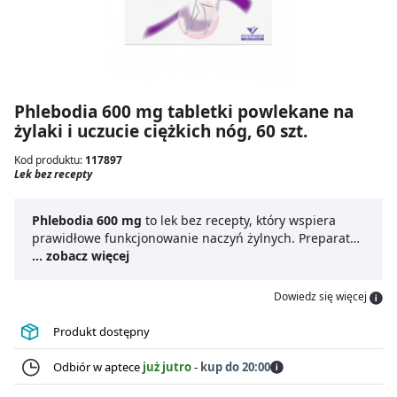
Phlebodia 600 mg tabletki powlekane na
żylaki i uczucie ciężkich nóg, 60 szt.
Kod produktu:
117897
Lek bez recepty
Phlebodia 600 mg
to lek bez recepty, który wspiera
prawidłowe funkcjonowanie naczyń żylnych. Preparat
poprawia ich elastyczność i napięcie, zmniejsza
... zobacz więcej
podatność drobnych naczyń na pękanie, a także działa
ochronnie. Phlebodia to tabletki stosowane na żylaki
Dowiedz się więcej
kończyn dolnych. To również skuteczne tabletki na
uczucie ciężkich nóg, dla osób z zespołem
Produkt dostępny
niespokojnych nóg (RLS) oraz żylakami odbytu
(hemoroidami) w okresie zaostrzeń dolegliwości. Lek
Odbiór w aptece
już jutro
-
kup do 20:00
Phlebodia 600 mg przeznaczony jest dla osób