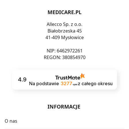
MEDICARE.PL
Allecco Sp. z o.o.
Białobrzeska 45
41-409 Mysłowice
NIP: 6462972261
REGON: 380854970
4.9
Na podstawie
3277
z całego okresu
opinii
INFORMACJE
O nas