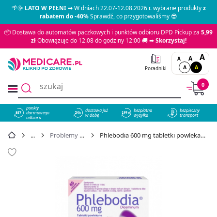
🌴🌞
LATO W PEŁNI
➡ W dniach 22.07-12.08.2026 r. wybrane produkty
z
rabatem do -40%
Sprawdź, co przygotowaliśmy 😎
📦 Dostawa do automatów paczkowych i punktów odbioru DPD Pickup za
5,99
zł
Obowiązuje do 12.08 do godziny 12:00 🚚 ➡
Skorzystaj!
A
A
A
A
A
Poradniki
0
punkty
dostawa już
bezpłatna
bezpieczny
darmowego
857
w dobę
wysyłka
transport
odbioru
Problemy żylne kończyn dolnych
Phlebodia 600 mg tabletki powlekane na żylaki i uczucie ciężkich nóg, 60 szt. - cena 47,49 zł