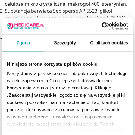
celuloza mikrokrystaliczna, makrogol 400, stearynian.
Substancja barwiąca Sepisperse AP 5523: glikol
propylenowy, hypromeloza, tytanu dwutlenek (E 171),
czerwień koszenilowa A, pąs 4R (E 124), żelaza tlenek
czarny (E 172), żelaza tlenek czerwony (E 172).
Opaglos 6000: alkohol etylowy 95%, guma lakowa (E
Zgoda
Szczegóły
O plikach cookies
904), wosk Carnauba (E 903), wosk pszczeli (E 901).
Działania niepożądane
Niniejsza strona korzysta z plików cookie
Często
(mogą występować u nie więcej niż 1 na 10
Korzystamy z plików cookies lub pokrewnych technologii
pacjentów): bóle żołądka.
w celu zapewnienia Ci najlepszych doświadczeń z
Niezbyt często
(mogą występować u nie więcej niż 1 na
korzystania z naszej strony internetowej. Klikając
100 pacjentów): reakcje alergiczne, takie jak wysypka,
„
Zaakceptuj wszystkie
” zgodzisz się na wszystkie pliki
świąd, pokrzywka, obrzęk twarzy lub gardła, wzdęci,
cookies i pozwolisz nam na zadbanie o Twój komfort
biegunka, zaburzenia trawienia, mdłości
podczas dokonywania zakupów na podstawie Twoich
własnych preferencji, nawyków oraz dopasowania
Rzadko
(mogą występować u nie więcej niż 1 na 1000
wyświetlania naszej oferty indywidualnie do Twoich
pacjentów): wymioty.
potrzeb. Część z plików jest nam dodatkowo niezbędna