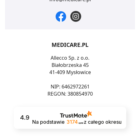
MEDICARE.PL
Allecco Sp. z o.o.
Białobrzeska 45
41-409 Mysłowice
NIP: 6462972261
REGON: 380854970
4.9
Na podstawie
3174
z całego okresu
opinii