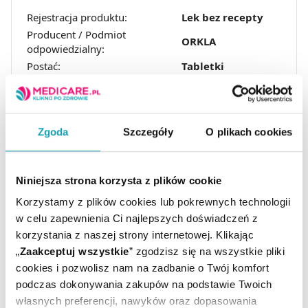
Rejestracja produktu:
Lek bez recepty
Producent / Podmiot
ORKLA
odpowiedzialny:
Postać:
Tabletki
Temperatura
Przechowywanie:
pokojowa
Zgoda
Szczegóły
O plikach cookies
Niniejsza strona korzysta z plików cookie
Korzystamy z plików cookies lub pokrewnych technologii
w celu zapewnienia Ci najlepszych doświadczeń z
ARTYKUŁY
korzystania z naszej strony internetowej. Klikając
„
Zaakceptuj wszystkie
” zgodzisz się na wszystkie pliki
cookies i pozwolisz nam na zadbanie o Twój komfort
MOŻE CI SIĘ PRZYDAĆ
podczas dokonywania zakupów na podstawie Twoich
własnych preferencji, nawyków oraz dopasowania