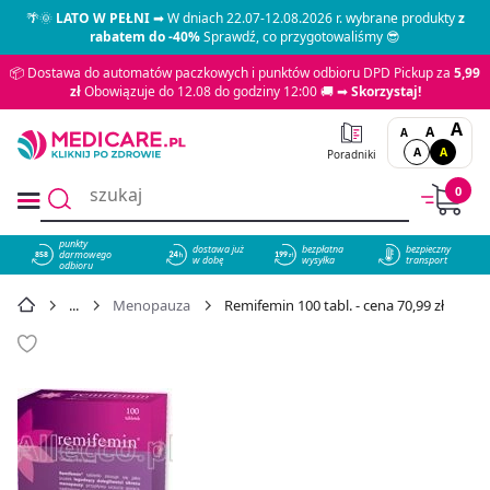
🌴🌞
LATO W PEŁNI
➡ W dniach 22.07-12.08.2026 r. wybrane produkty
z
rabatem do -40%
Sprawdź, co przygotowaliśmy 😎
📦 Dostawa do automatów paczkowych i punktów odbioru DPD Pickup za
5,99
zł
Obowiązuje do 12.08 do godziny 12:00 🚚 ➡
Skorzystaj!
A
A
A
A
A
Poradniki
0
punkty
dostawa już
bezpłatna
bezpieczny
darmowego
858
w dobę
wysyłka
transport
odbioru
Menopauza
Remifemin 100 tabl. - cena 70,99 zł