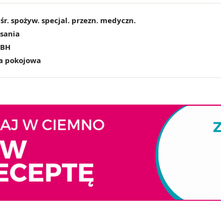
śr. spożyw. specjal. przezn. medyczn.
ssania
MBH
a pokojowa