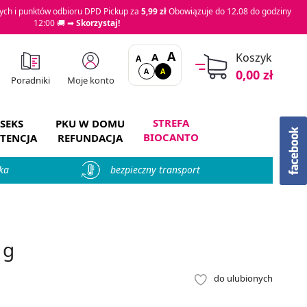
ch i punktów odbioru DPD Pickup za
5,99 zł
Obowiązuje do 12.08 do godziny
12:00 🚚 ➡
Skorzystaj!
A
A
Koszyk
A
A
A
0,00 zł
Moje konto
Poradniki
STREFA
SEKS
PKU W DOMU
BIOCANTO
TENCJA
REFUNDACJA
ka
bezpieczny transport
 g
do ulubionych