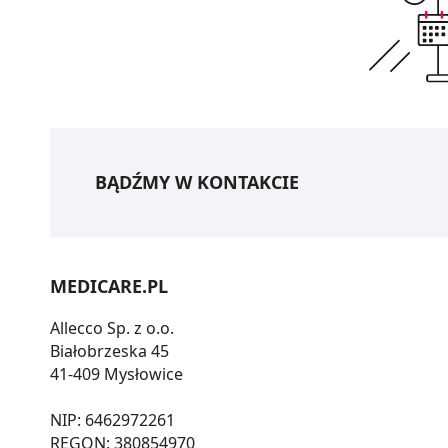
BĄDŹMY W KONTAKCIE
MEDICARE.PL
Allecco Sp. z o.o.
Białobrzeska 45
41-409 Mysłowice
NIP: 6462972261
REGON: 380854970