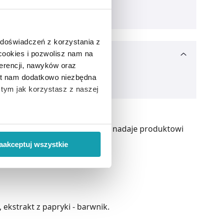
 doświadczeń z korzystania z
 cookies i pozwolisz nam na
erencji, nawyków oraz
est nam dodatkowo niezbędna
o tym jak korzystasz z naszej
 wiąże się zbieranie danych o
y aromat z czarnej porzeczki nadaje produktowi
i
”.
aakceptuj wszystkie
ody na pozyskiwanie od
ło z brakiem dostępu do
 ekstrakt z papryki - barwnik.