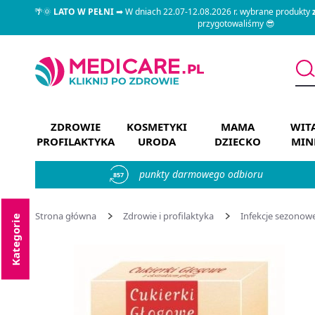
🌴🌞
LATO W PEŁNI
➡ W dniach 22.07-12.08.2026 r. wybrane produkty
przygotowaliśmy 😎
ZDROWIE
KOSMETYKI
MAMA
WIT
PROFILAKTYKA
URODA
DZIECKO
MIN
punkty darmowego odbioru
857
Strona główna
Zdrowie i profilaktyka
Infekcje sezonow
Kategorie