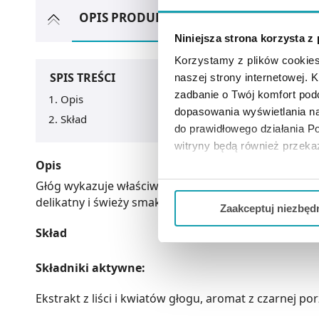
OPIS PRODUKTU
ZOBACZ TEŻ
A
Niniejsza strona korzysta z
Korzystamy z plików cookies
SPIS TREŚCI
naszej strony internetowej. Kl
zadbanie o Twój komfort po
Opis
dopasowania wyświetlania na
Skład
do prawidłowego działania Po
witryny będą również przek
Opis
Jeżeli chcesz dostosować swo
Głóg wykazuje właściwości wspierające funkcjonow
Twojej aktywności dokonaj pr
delikatny i świeży smak.
Zaakceptuj niezbęd
Skład
Możesz również kliknąć „
Zaa
Ciebie danych, które nie są 
wszystkich funkcjonalności 
Składniki aktywne:
Ekstrakt z liści i kwiatów głogu, aromat z czarnej po