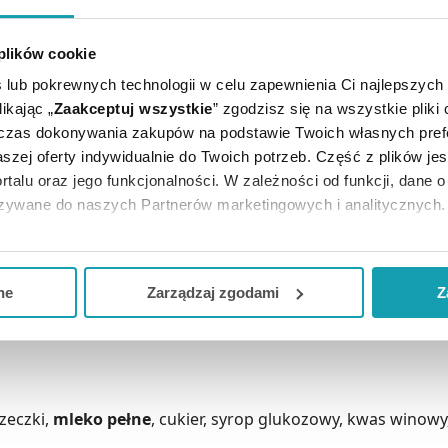
RTYKUŁY
MOŻE CI SIĘ PRZYDAĆ
 plików cookie
 lub pokrewnych technologii w celu zapewnienia Ci najlepszych
ikając „
Zaakceptuj wszystkie
” zgodzisz się na wszystkie pliki
dczas dokonywania zakupów na podstawie Twoich własnych pref
szej oferty indywidualnie do Twoich potrzeb. Część z plików j
rtalu oraz jego funkcjonalności. W zależności od funkcji, dane 
azywane do naszych Partnerów marketingowych i analitycznych.
ją zgodę i wybrać tylko niektóre dodatkowe funkcje, z którymi
anie układu sercowo-naczyniowego. Dodatkowo zastosowan
eferowanych przez Ciebie wyborów i kliknij „
Zarządzaj
zgodam
ne
Zarządzaj zgodami
Z
kceptuj niezbędne
”, co będzie oznaczało, że nie wyrażasz zg
niezbędne dla funkcjonowania Strony. Będzie się to jednak wiąza
Strony.
rzeczki,
mleko pełne
, cukier, syrop glukozowy, kwas winowy,