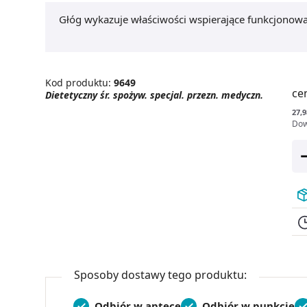
Głóg wykazuje właściwości wspierające funkcjonow
Kod produktu:
9649
ce
Dietetyczny śr. spożyw. specjal. przezn. medyczn.
27,9
Dow
Sposoby dostawy tego produktu:
Odbiór w aptece
Odbiór w punkcie