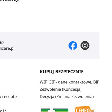
 62
care.pl
KUPUJ BEZPIECZNIE
WIF, GIF - dane kontaktowe, BIP
Zezwolenie (Koncesja)
a receptę
Decyzja (Zmiana zezwolenia)
ność