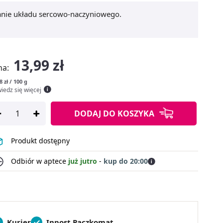
anie układu sercowo-naczyniowego.
13,99 zł
na:
8 zł / 100 g
iedz się więcej
DODAJ
DO KOSZYKA
Produkt dostępny
Odbiór w aptece
już jutro
-
kup do 20:00
Kurier
Inpost Paczkomat