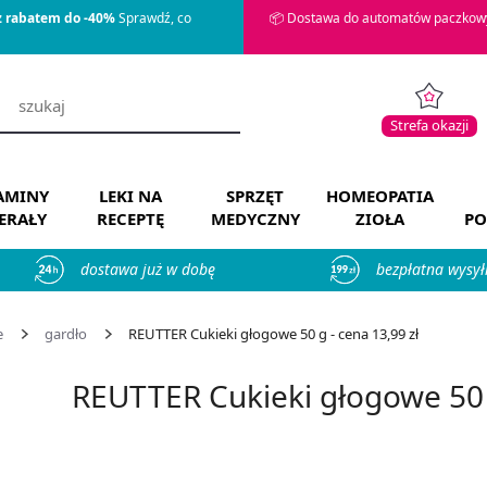
z rabatem do -40%
Sprawdź, co
📦 Dostawa do automatów paczkowy
Strefa okazji
AMINY
LEKI NA
SPRZĘT
HOMEOPATIA
ERAŁY
RECEPTĘ
MEDYCZNY
ZIOŁA
PO
dostawa już w dobę
bezpłatna wysył
e
gardło
REUTTER Cukieki głogowe 50 g - cena 13,99 zł
REUTTER Cukieki głogowe 50