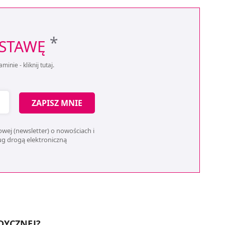
*
OSTAWĘ
aminie -
kliknij tutaj
.
ZAPISZ MNIE
wej (newsletter) o nowościach i
ług drogą elektroniczną
DYCZNEJ?