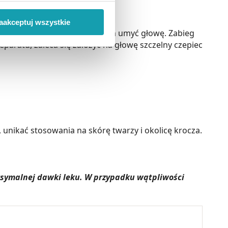
 wiąże się zbieranie danych o
i
”.
aakceptuj wszystkie
 włosy. Po upływie 1-2 godzin umyć głowę. Zabieg
ody na pozyskiwanie od
paratu, zaleca się założyć na głowę szczelny czepiec
ło z brakiem dostępu do
, unikać stosowania na skórę twarzy i okolicę krocza.
aksymalnej dawki leku. W przypadku wątpliwości