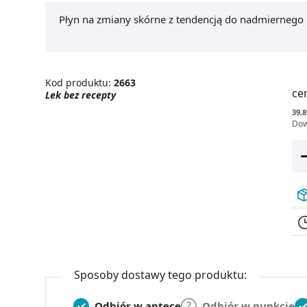
Płyn na zmiany skórne z tendencją do nadmiernego
Kod produktu:
2663
ce
Lek bez recepty
39,8
Dow
Sposoby dostawy tego produktu:
Odbiór w aptece
Odbiór w punkcie