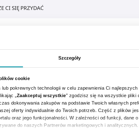
E CI SIĘ PRZYDAĆ
Szczegóły
 plików cookie
 lub pokrewnych technologii w celu zapewnienia Ci najlepszych
ikając „
Zaakceptuj wszystkie
” zgodzisz się na wszystkie pliki
dczas dokonywania zakupów na podstawie Twoich własnych pref
czycach owłosionej skóry głowy, w złuszczaniu łuszczycow
szej oferty indywidualnie do Twoich potrzeb. Część z plików j
.Płyn na zmiany skórne z tendencją do nadmiernego rogowa
rtalu oraz jego funkcjonalności. W zależności od funkcji, dane 
azywane do naszych Partnerów marketingowych i analitycznych.
 i przeciwgrzybicze.