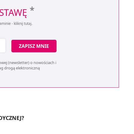
*
OSTAWĘ
aminie -
kliknij tutaj
.
ZAPISZ MNIE
wej (newsletter) o nowościach i
ług drogą elektroniczną
DYCZNEJ?