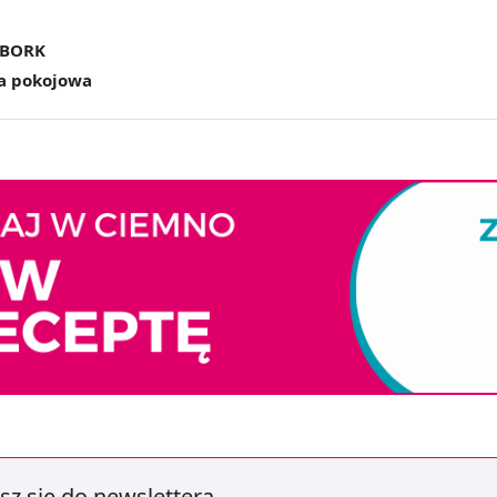
ĘBORK
a pokojowa
sz się do newslettera