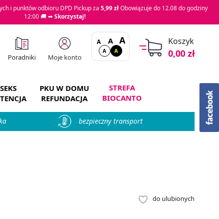
ch i punktów odbioru DPD Pickup za
5,99 zł
Obowiązuje do 12.08 do godziny
12:00 🚚 ➡
Skorzystaj!
A
A
Koszyk
A
A
A
0,00 zł
Moje konto
Poradniki
STREFA
SEKS
PKU W DOMU
BIOCANTO
TENCJA
REFUNDACJA
ka
bezpieczny transport
do ulubionych