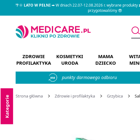
🌴🌞
LATO W PEŁNI
➡ W dniach 22.07-12.08.2026 r. wybrane produkty
przygotowaliśmy 😎
ZDROWIE
KOSMETYKI
MAMA
WIT
PROFILAKTYKA
URODA
DZIECKO
MIN
punkty darmowego odbioru
858
Strona główna
Zdrowie i profilaktyka
Grzybica
Sal
Kategorie