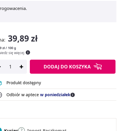
 rogowacenia.
39,89 zł
na:
9 zł / 100 g
iedz się więcej
DODAJ
DO KOSZYKA
Produkt dostępny
Odbiór w aptece
w poniedziałek
Kurier
Inpost Paczkomat