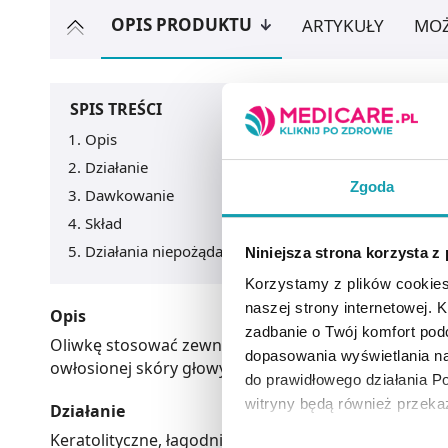
OPIS PRODUKTU
ARTYKUŁY
MOŻ
SPIS TREŚCI
Opis
Działanie
Zgoda
Dawkowanie
Skład
Działania niepożądane
Niniejsza strona korzysta z
Korzystamy z plików cookies
naszej strony internetowej. Kl
Opis
zadbanie o Twój komfort po
Oliwkę stosować zewnętrznie w różnego rodzaju łusz
dopasowania wyświetlania na
owłosionej skóry głowy oraz w łupieżu azbestowym
do prawidłowego działania Po
witryny będą również przek
Działanie
Keratolityczne, łagodnie odkażające, przeciwzapalne