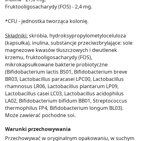
Fruktooligosacharydy (FOS) - 2,4 mg.
*CFU - jednostka tworząca kolonię.
Składniki:
skrobia, hydroksypropylometyloceluloza
(kapsułka), inulina, substancje przeciwzbrylające: sole
magnezowe kwasów tłuszczowych i dwutlenek
krzemu, fruktooligosacharydy (FOS),
mikrokapsułkowane bakterie probiotyczne
(Bifidobacterium lactis BS01, Bifidobacterium breve
BR03, Lactobacillus paracasei LPC00, Lactobacillus
rhamnosus LR06, Lactobacillus plantarum LP09,
Lactobacillus casei LC03, Lactobacillus acidophilus
LA02, Bifidobacterium bifidum BB01, Streptococcus
thermophilus FP4, Bifidobacterium longum BL03).
Może zawierać pochodne soi.
Warunki przechowywania
Przechowywać w oryginalnym opakowaniu, w suchym