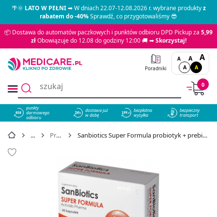
🌴🌞
LATO W PEŁNI
➡ W dniach 22.07-12.08.2026 r. wybrane produkty
z
rabatem do -40%
Sprawdź, co przygotowaliśmy 😎
📦 Dostawa do automatów paczkowych i punktów odbioru DPD Pickup za
5,99
zł
Obowiązuje do 12.08 do godziny 12:00 🚚 ➡
Skorzystaj!
A
A
A
A
A
Poradniki
0
punkty
dostawa już
bezpłatna
bezpieczny
darmowego
858
w dobę
wysyłka
transport
odbioru
Probiotyki
Sanbiotics Super Formula probiotyk + prebiotyk kapsułki, 40 szt. - cena 32,79 zł