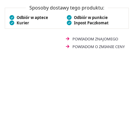
antybiotykoterapii. Sanbiotics Super Formula
przeznaczony jest dla osób dorosłych i dzieci od 3. roku
Sposoby dostawy tego produktu:
życia.
Odbiór w aptece
Odbiór w punkcie
Kurier
Inpost Paczkomat
POWIADOM ZNAJOMEGO
POWIADOM O ZMIANIE CENY