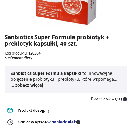
Sanbiotics Super Formula probiotyk +
prebiotyk kapsułki, 40 szt.
Kod produktu:
120364
Suplement diety
Sanbiotics Super Formula kapsułki
to innowacyjne
połączenie probiotyku i prebiotyku, które wspomaga
prawidłowe funkcjonowanie organizmu. Produkt
... zobacz więcej
stanowi nieocenione wsparcie szczególnie dla zdrowia
jelit i układu odpornościowego.
Kapsułki probiotyczne
Dowiedz się więcej
zawierają starannie wyselekcjonowane szczepy bakterii,
które pomagają w utrzymaniu równowagi mikroflory
Produkt dostępny
jelitowej.
Probiotyk Sanbiotics Super Formula
wspomaga trawienie i przyswajanie składników
Odbiór w aptece
w poniedziałek
odżywczych. To idealny wybór w przypadku