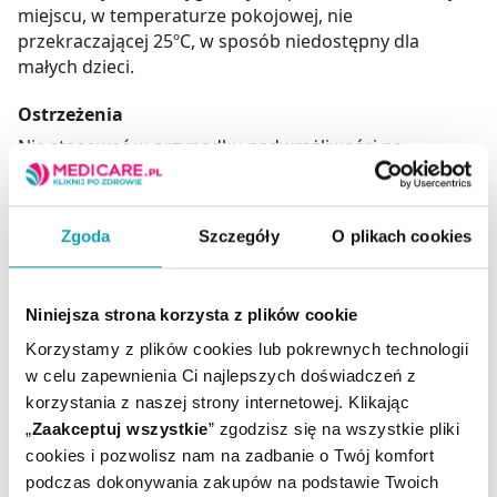
miejscu, w temperaturze pokojowej, nie
przekraczającej 25ºC, w sposób niedostępny dla
małych dzieci.
Ostrzeżenia
Nie stosować w przypadku nadwrażliwości na
którykolwiek składnik produktu.
Nie należy przekraczać zalecanej porcji do spożycia w
ciągu dnia.
Zgoda
Szczegóły
O plikach cookies
Suplement diety nie może być stosowany jako
substytut zróżnicowanej diety.
Niniejsza strona korzysta z plików cookie
Adres producenta
Korzystamy z plików cookies lub pokrewnych technologii
UNIPRO Sp. z o.o.
w celu zapewnienia Ci najlepszych doświadczeń z
Targowisko 553,
korzystania z naszej strony internetowej. Klikając
32-015 Kłaj.
biuro@uniproinfo.pl
„
Zaakceptuj wszystkie
” zgodzisz się na wszystkie pliki
cookies i pozwolisz nam na zadbanie o Twój komfort
Podmiot odpowiedzialny
podczas dokonywania zakupów na podstawie Twoich