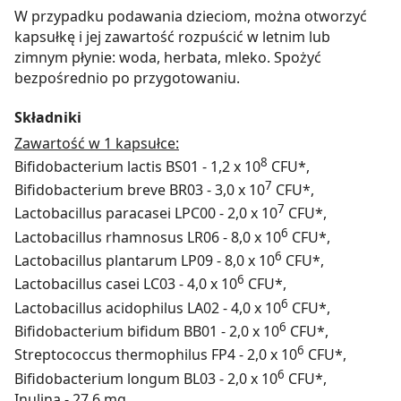
W przypadku podawania dzieciom, można otworzyć
kapsułkę i jej zawartość rozpuścić w letnim lub
zimnym płynie: woda, herbata, mleko. Spożyć
bezpośrednio po przygotowaniu.
Składniki
Zawartość w 1 kapsułce:
8
Bifidobacterium lactis BS01 - 1,2 x 10
CFU*,
7
Bifidobacterium breve BR03 - 3,0 x 10
CFU*,
7
Lactobacillus paracasei LPC00 - 2,0 x 10
CFU*,
6
Lactobacillus rhamnosus LR06 - 8,0 x 10
CFU*,
6
Lactobacillus plantarum LP09 - 8,0 x 10
CFU*,
6
Lactobacillus casei LC03 - 4,0 x 10
CFU*,
6
Lactobacillus acidophilus LA02 - 4,0 x 10
CFU*,
6
Bifidobacterium bifidum BB01 - 2,0 x 10
CFU*,
6
Streptococcus thermophilus FP4 - 2,0 x 10
CFU*,
6
Bifidobacterium longum BL03 - 2,0 x 10
CFU*,
Inulina - 27,6 mg,