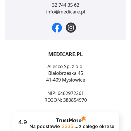
32 744 35 62
info@medicare.pl
MEDICARE.PL
Allecco Sp. z o.o.
Białobrzeska 45
41-409 Mysłowice
NIP: 6462972261
REGON: 380854970
4.9
Na podstawie
3335
z całego okresu
opinii