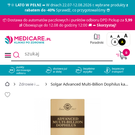
🌴🌞
LATO W PEŁNI
➡ W dniach 22.07-12.08.2026 r. wybrane produkty
z
rabatem do -40%
Sprawdź, co przygotowaliśmy 😎
📦 Dostawa do automatów paczkowych i punktów odbioru DPD Pickup za
5,99
zł
Obowiązuje do 12.08 do godziny 12:00 🚚 ➡
Skorzystaj!
A
A
A
A
A
Poradniki
0
punkty
dostawa już
bezpłatna
bezpieczny
darmowego
858
w dobę
wysyłka
transport
odbioru
Zdrowie i profilaktyka
Solgar Advanced Multi-Billion Dophilus kapsułki, 60 szt. - cena 154,69 zł