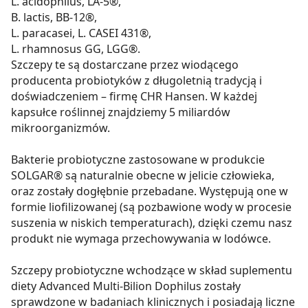
L. acidophilus, LA-5®,
B. lactis, BB-12®,
L. paracasei, L. CASEI 431®,
L. rhamnosus GG, LGG®.
Szczepy te są dostarczane przez wiodącego
producenta probiotyków z długoletnią tradycją i
doświadczeniem – firmę CHR Hansen. W każdej
kapsułce roślinnej znajdziemy 5 miliardów
mikroorganizmów.
Bakterie probiotyczne zastosowane w produkcie
SOLGAR® są naturalnie obecne w jelicie człowieka,
oraz zostały dogłębnie przebadane. Występują one w
formie liofilizowanej (są pozbawione wody w procesie
suszenia w niskich temperaturach), dzięki czemu nasz
produkt nie wymaga przechowywania w lodówce.
Szczepy probiotyczne wchodzące w skład suplementu
diety Advanced Multi-Bilion Dophilus zostały
sprawdzone w badaniach klinicznych i posiadają liczne