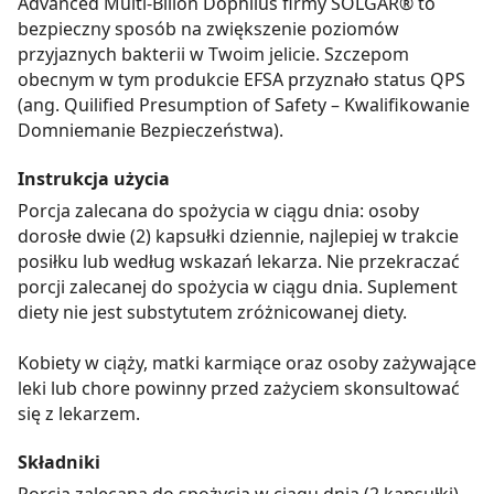
Advanced Multi-Bilion Dophilus firmy SOLGAR® to
bezpieczny sposób na zwiększenie poziomów
przyjaznych bakterii w Twoim jelicie. Szczepom
obecnym w tym produkcie EFSA przyznało status QPS
(ang. Quilified Presumption of Safety – Kwalifikowanie
Domniemanie Bezpieczeństwa).
Instrukcja użycia
Porcja zalecana do spożycia w ciągu dnia: osoby
dorosłe dwie (2) kapsułki dziennie, najlepiej w trakcie
posiłku lub według wskazań lekarza. Nie przekraczać
porcji zalecanej do spożycia w ciągu dnia. Suplement
diety nie jest substytutem zróżnicowanej diety.
Kobiety w ciąży, matki karmiące oraz osoby zażywające
leki lub chore powinny przed zażyciem skonsultować
się z lekarzem.
Składniki
Porcja zalecana do spożycia w ciągu dnia (2 kapsułki)