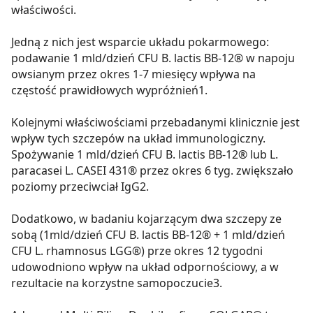
właściwości.
Jedną z nich jest wsparcie układu pokarmowego:
podawanie 1 mld/dzień CFU B. lactis BB-12® w napoju
owsianym przez okres 1-7 miesięcy wpływa na
częstość prawidłowych wypróżnień1.
Kolejnymi właściwościami przebadanymi klinicznie jest
wpływ tych szczepów na układ immunologiczny.
Spożywanie 1 mld/dzień CFU B. lactis BB-12® lub L.
paracasei L. CASEI 431® przez okres 6 tyg. zwiększało
poziomy przeciwciał IgG2.
Dodatkowo, w badaniu kojarzącym dwa szczepy ze
sobą (1mld/dzień CFU B. lactis BB-12® + 1 mld/dzień
CFU L. rhamnosus LGG®) prze okres 12 tygodni
udowodniono wpływ na układ odpornościowy, a w
rezultacie na korzystne samopoczucie3.