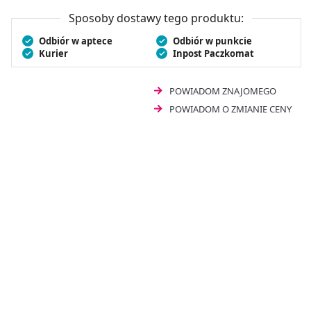
matki karmiące oraz osoby przyjmujące leki powinny
skonsultować się z lekarzem.
Sposoby dostawy tego produktu:
Odbiór w aptece
Odbiór w punkcie
Kurier
Inpost Paczkomat
POWIADOM ZNAJOMEGO
POWIADOM O ZMIANIE CENY