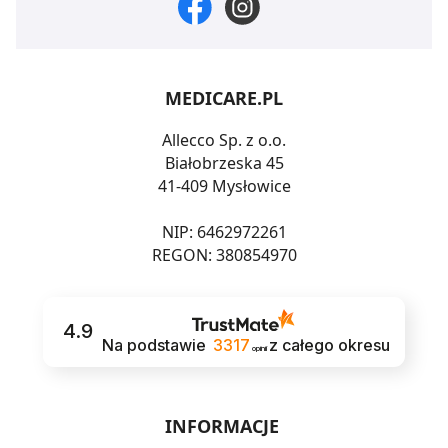
MEDICARE.PL
Allecco Sp. z o.o.
Białobrzeska 45
41-409 Mysłowice
NIP: 6462972261
REGON: 380854970
4.9
Na podstawie
3317
z całego okresu
opinii
INFORMACJE