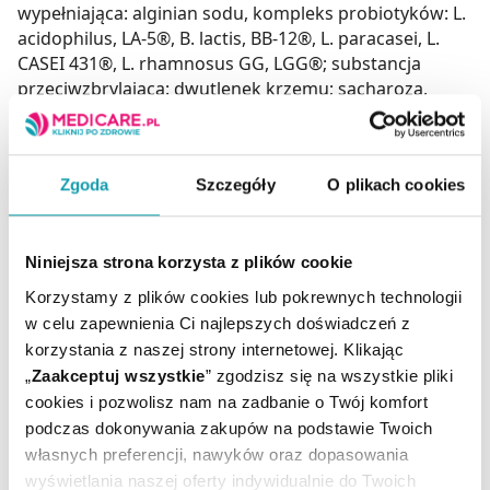
wypełniająca: alginian sodu, kompleks probiotyków: L.
acidophilus, LA-5®, B. lactis, BB-12®, L. paracasei, L.
CASEI 431®, L. rhamnosus GG, LGG®; substancja
przeciwzbrylająca: dwutlenek krzemu; sacharoza,
regulator kwasowości: ascorbinian sodu, substancja
przeciwzbrylająca: sole magnezowe (roślinnych)
kwasów tłuszczowych, .
Zgoda
Szczegóły
O plikach cookies
Warunki przechowywania
Przechowywać w oryginalnym opakowaniu, w suchym
Niniejsza strona korzysta z plików cookie
miejscu, w temperaturze pokojowej, nie
przekraczającej 25ºC, w sposób niedostępny dla
Korzystamy z plików cookies lub pokrewnych technologii
małych dzieci.
w celu zapewnienia Ci najlepszych doświadczeń z
korzystania z naszej strony internetowej. Klikając
Ostrzeżenia
„
Zaakceptuj wszystkie
” zgodzisz się na wszystkie pliki
Nie stosować w przypadku nadwrażliwości na
cookies i pozwolisz nam na zadbanie o Twój komfort
którykolwiek składnik produktu.
podczas dokonywania zakupów na podstawie Twoich
Nie należy przekraczać zalecanej porcji do spożycia w
własnych preferencji, nawyków oraz dopasowania
ciągu dnia.
wyświetlania naszej oferty indywidualnie do Twoich