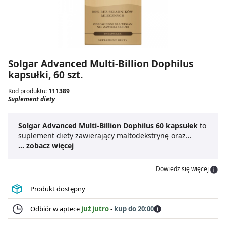
Solgar Advanced Multi-Billion Dophilus
kapsułki, 60 szt.
Kod produktu:
111389
Suplement diety
Solgar Advanced Multi-Billion Dophilus 60 kapsułek
to
suplement diety zawierający maltodekstrynę oraz
szczepy bakterii probiotycznych:
... zobacz więcej
L. acidophilus LA-5®
,
B. lactis BB-12®
,
L. paracasei L. CASEI 431®
i
L.
rhamnosus GG LGG®
. Formuła została opracowana z
Dowiedz się więcej
myślą o wsparciu równowagi mikroflory jelitowej.
Solgar Advanced Multi-Billion Dophilus 60 kapsułek
Produkt dostępny
jest dostępny w formie kapsułek, co ułatwia regularną
suplementację. Produkt jest przeznaczony dla osób
Odbiór w aptece
już jutro
-
kup do 20:00
dorosłych, a przed jego stosowaniem kobiety w ciąży,