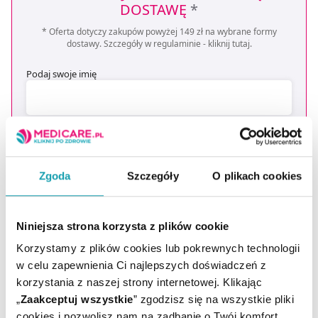
DOSTAWĘ
*
* Oferta dotyczy zakupów powyżej 149 zł na wybrane formy
dostawy. Szczegóły w regulaminie -
kliknij tutaj
.
Podaj swoje imię
Podaj swój e-mail
ZAPISZ MNIE
Zgoda
Szczegóły
O plikach cookies
Wyrażam zgodę na przesyłanie, na podany przeze mnie adres e-
Niniejsza strona korzysta z plików cookie
mail, skierowanej do mnie informacji handlowej (newsletter) o
nowościach i promocjach Administratora zgodnie z Art. 10 pkt 2
Korzystamy z plików cookies lub pokrewnych technologii
Ustawy z dnia 18 lipca 2002 r. o świadczeniu usług drogą
elektroniczną
w celu zapewnienia Ci najlepszych doświadczeń z
korzystania z naszej strony internetowej. Klikając
Chcesz się wypisać z newslettera? Kliknij
tutaj
.
„
Zaakceptuj wszystkie
” zgodzisz się na wszystkie pliki
cookies i pozwolisz nam na zadbanie o Twój komfort