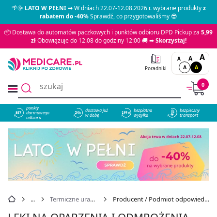
🌴🌞
LATO W PEŁNI
➡ W dniach 22.07-12.08.2026 r. wybrane produkty
z
rabatem do -40%
Sprawdź, co przygotowaliśmy 😎
📦 Dostawa do automatów paczkowych i punktów odbioru DPD Pickup za
5,99
zł
Obowiązuje do 12.08 do godziny 12:00 🚚 ➡
Skorzystaj!
A
A
A
A
A
Poradniki
0
punkty
dostawa już
bezpłatna
bezpieczny
darmowego
857
w dobę
wysyłka
transport
odbioru
Termiczne urazy skóry
Producent / Podmiot odpowiedzialny: TEVA
LEKI NA OPARZENIA I ODMROŻENIA -