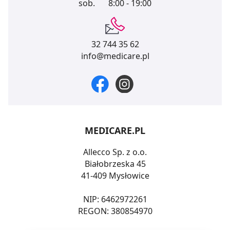
sob.
8:00 - 19:00
dla funkcjonowania Strony. Będzie się to jednak wiązało
z brakiem dostępu do wszystkich funkcjonalności
Strony.
32 744 35 62
info@medicare.pl
MEDICARE.PL
Allecco Sp. z o.o.
Białobrzeska 45
41-409 Mysłowice
NIP: 6462972261
REGON: 380854970