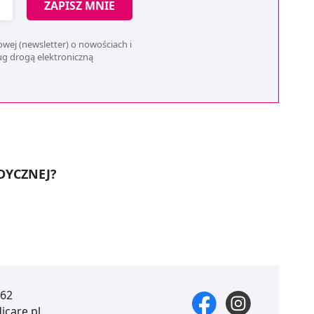
ZAPISZ MNIE
wej (newsletter) o nowościach i
ług drogą elektroniczną
DYCZNEJ?
 62
care.pl