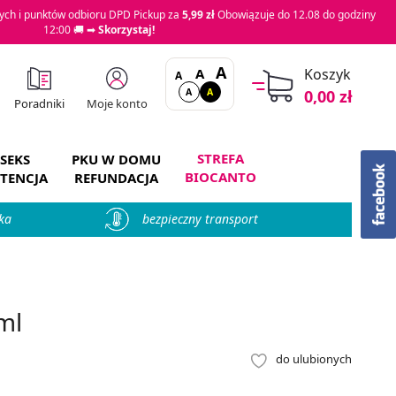
ch i punktów odbioru DPD Pickup za
5,99 zł
Obowiązuje do 12.08 do godziny
12:00 🚚 ➡
Skorzystaj!
A
A
Koszyk
A
A
A
0,00 zł
Moje konto
Poradniki
STREFA
SEKS
PKU W DOMU
BIOCANTO
TENCJA
REFUNDACJA
ka
bezpieczny transport
ml
do ulubionych