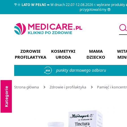
🌴🌞
LATO W PEŁNI
➡ W dniach 22.07-12.08.2026 r. wybrane produkty
przygotowaliśmy 😎
ZDROWIE
KOSMETYKI
MAMA
WIT
PROFILAKTYKA
URODA
DZIECKO
MIN
punkty darmowego odbioru
858
Strona główna
Zdrowie i profilaktyka
Pamięć i koncentr
Kategorie