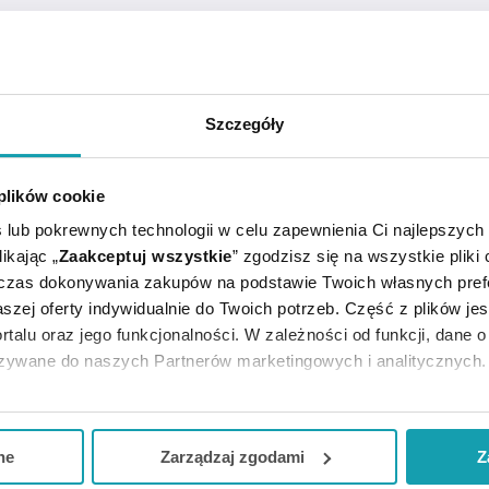
RTYKUŁY
MOŻE CI SIĘ PRZYDAĆ
Szczegóły
 plików cookie
 lub pokrewnych technologii w celu zapewnienia Ci najlepszych
ikając „
Zaakceptuj wszystkie
” zgodzisz się na wszystkie pliki
dczas dokonywania zakupów na podstawie Twoich własnych pref
szej oferty indywidualnie do Twoich potrzeb. Część z plików j
rtalu oraz jego funkcjonalności. W zależności od funkcji, dane 
sowana w zaburzeniach obwodowego krążenia krwi.
azywane do naszych Partnerów marketingowych i analitycznych.
ją zgodę i wybrać tylko niektóre dodatkowe funkcje, z którymi
iłkami.
eferowanych przez Ciebie wyborów i kliknij „
Zarządzaj
zgodam
ne
Zarządzaj zgodami
Z