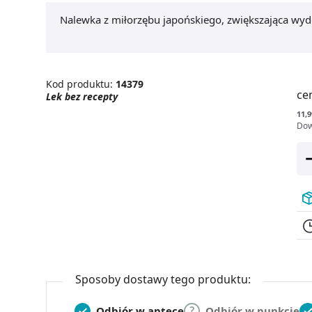
Nalewka z miłorzębu japońskiego, zwiększająca wydo
Kod produktu:
14379
ce
Lek bez recepty
11,9
Dow
Sposoby dostawy tego produktu:
Odbiór w aptece
Odbiór w punkcie