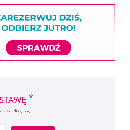
*
OSTAWĘ
aminie -
kliknij tutaj
.