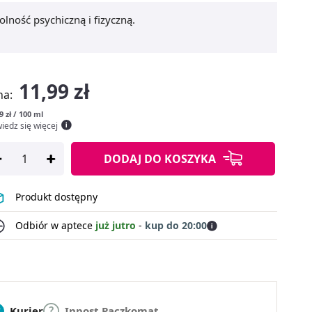
lność psychiczną i fizyczną.
11,99 zł
na:
9 zł / 100 ml
iedz się więcej
DODAJ
DO KOSZYKA
Produkt dostępny
Odbiór w aptece
już jutro
-
kup do 20:00
Kurier
Inpost Paczkomat