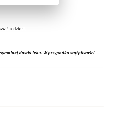
ody na pozyskiwanie od
ło z brakiem dostępu do
wać u dzieci.
aksymalnej dawki leku. W przypadku wątpliwości