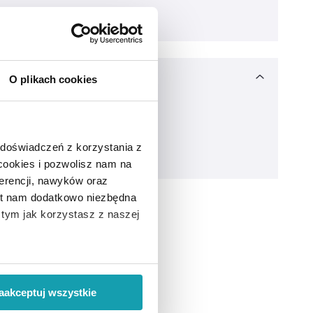
O plikach cookies
 doświadczeń z korzystania z
 cookies i pozwolisz nam na
erencji, nawyków oraz
est nam dodatkowo niezbędna
o tym jak korzystasz z naszej
 wiąże się zbieranie danych o
i
”.
aakceptuj wszystkie