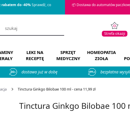
z rabatem do -40%
Sprawdź, co
📦 Dostawa do automatów paczkowy
Strefa okazji
AMINY
LEKI NA
SPRZĘT
HOMEOPATIA
ERAŁY
RECEPTĘ
MEDYCZNY
ZIOŁA
PO
dostawa już w dobę
bezpłatna wysył
acja
Tinctura Ginkgo Bilobae 100 ml - cena 11,99 zł
Tinctura Ginkgo Bilobae 100 