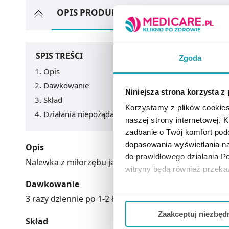
OPIS PRODUKTU
ZOBACZ TEŻ
A
SPIS TREŚCI
Zgoda
Opis
Dawkowanie
Niniejsza strona korzysta z
Skład
Korzystamy z plików cookies
Działania niepożądane
naszej strony internetowej. Kl
zadbanie o Twój komfort po
dopasowania wyświetlania na
Opis
do prawidłowego działania Po
Nalewka z miłorzębu japońskiego, tradycyjnie sto
witryny będą również przek
Dawkowanie
Jeżeli chcesz dostosować swo
3 razy dziennie po 1-2 łyżeczki preparatu między pos
Twojej aktywności dokonaj pr
Zaakceptuj niezbęd
Skład