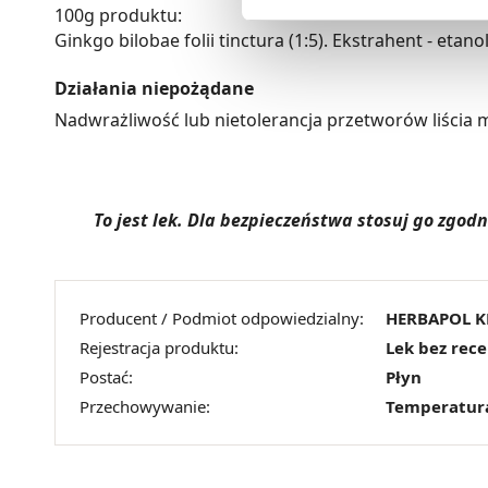
Możesz również kliknąć „
Zaa
100g produktu:
Ciebie danych, które nie są 
Ginkgo bilobae folii tinctura (1:5). Ekstrahent - etano
wszystkich funkcjonalności 
Działania niepożądane
Nadwrażliwość lub nietolerancja przetworów liścia m
To jest lek. Dla bezpieczeństwa stosuj go zgo
Producent / Podmiot odpowiedzialny:
HERBAPOL 
Rejestracja produktu:
Lek bez rec
Postać:
Płyn
Przechowywanie:
Temperatur