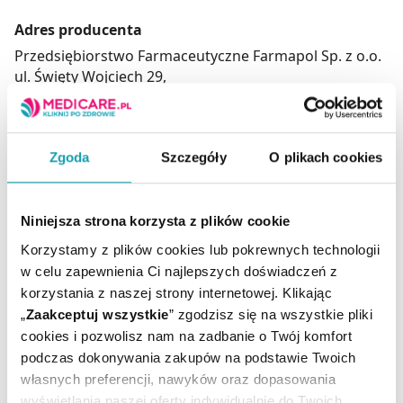
Adres producenta
Przedsiębiorstwo Farmaceutyczne Farmapol Sp. z o.o.
ul. Święty Wojciech 29,
61-749 Poznań,
Polska.
www.farmapol.pl
Zgoda
Szczegóły
O plikach cookies
Podmiot odpowiedzialny
Przedsiębiorstwo Farmaceutyczne Farmapol Sp. z o.o.
Niniejsza strona korzysta z plików cookie
ul. Święty Wojciech 29,
61-749 Poznań,
Korzystamy z plików cookies lub pokrewnych technologii
Polska.
w celu zapewnienia Ci najlepszych doświadczeń z
www.farmapol.pl
korzystania z naszej strony internetowej. Klikając
„
Zaakceptuj wszystkie
” zgodzisz się na wszystkie pliki
Zalecana porcja
cookies i pozwolisz nam na zadbanie o Twój komfort
1 raz dziennie 4 tabletki przed jedzeniem z mała ilością
podczas dokonywania zakupów na podstawie Twoich
płynu. Zaleca się 2-3 cykle po 20-30 dni. Odstęp między
własnych preferencji, nawyków oraz dopasowania
cyklami 2 tygodnie.
wyświetlania naszej oferty indywidualnie do Twoich