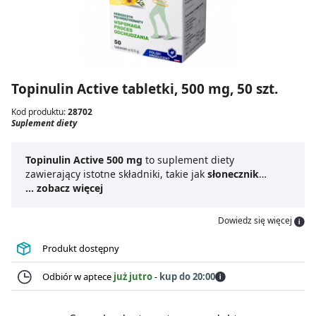
Topinulin Active tabletki, 500 mg, 50 szt.
Kod produktu:
28702
Suplement diety
Topinulin Active 500 mg
to suplement diety
zawierający istotne składniki, takie jak
słonecznik
bulwiasty
... zobacz więcej
,
morszczyn pęcherzykowaty
będący
źródłem jodu i
chrom
. Morszczyn pomaga w redukcji
masy ciała, a chrom przyczynia się do utrzymania
Dowiedz się więcej
prawidłowego poziomu glukozy we krwi.
Topinulin
Active 500 mg
jest dostępny w formie tabletek, co
Produkt dostępny
zapewnia wygodną suplementację.
Odbiór w aptece
już jutro
-
kup do 20:00