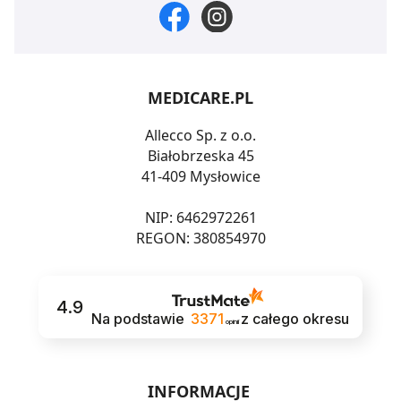
MEDICARE.PL
Allecco Sp. z o.o.
Białobrzeska 45
41-409 Mysłowice
NIP: 6462972261
REGON: 380854970
4.9
Na podstawie
3371
z całego okresu
opinii
INFORMACJE