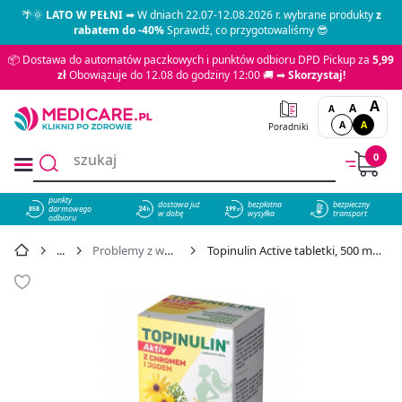
🌴🌞
LATO W PEŁNI
➡ W dniach 22.07-12.08.2026 r. wybrane produkty
z
rabatem do -40%
Sprawdź, co przygotowaliśmy 😎
📦 Dostawa do automatów paczkowych i punktów odbioru DPD Pickup za
5,99
zł
Obowiązuje do 12.08 do godziny 12:00 🚚 ➡
Skorzystaj!
A
A
A
A
A
Poradniki
0
punkty
dostawa już
bezpłatna
bezpieczny
darmowego
858
w dobę
wysyłka
transport
odbioru
Problemy z wypróżnianiem
Topinulin Active tabletki, 500 mg, 50 szt. - cena 21,49 zł