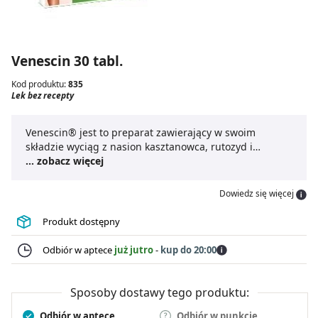
Venescin 30 tabl.
Kod produktu:
835
Lek bez recepty
Venescin® jest to preparat zawierający w swoim
składzie wyciąg z nasion kasztanowca, rutozyd i
eskulinę.
... zobacz więcej
Dowiedz się więcej
Produkt dostępny
Odbiór w aptece
już jutro
-
kup do 20:00
Sposoby dostawy tego produktu:
Odbiór w aptece
Odbiór w punkcie