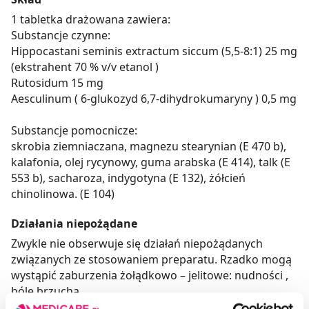
1 tabletka drażowana zawiera:
Substancje czynne:
Hippocastani seminis extractum siccum (5,5-8:1) 25 mg
(ekstrahent 70 % v/v etanol )
Rutosidum 15 mg
Aesculinum ( 6-glukozyd 6,7-dihydrokumaryny ) 0,5 mg
Substancje pomocnicze:
skrobia ziemniaczana, magnezu stearynian (E 470 b),
kalafonia, olej rycynowy, guma arabska (E 414), talk (E
553 b), sacharoza, indygotyna (E 132), żółcień
chinolinowa. (E 104)
Działania niepożądane
Zwykle nie obserwuje się działań niepożądanych
związanych ze stosowaniem preparatu. Rzadko mogą
wystąpić zaburzenia żołądkowo – jelitowe: nudności ,
bóle brzucha.