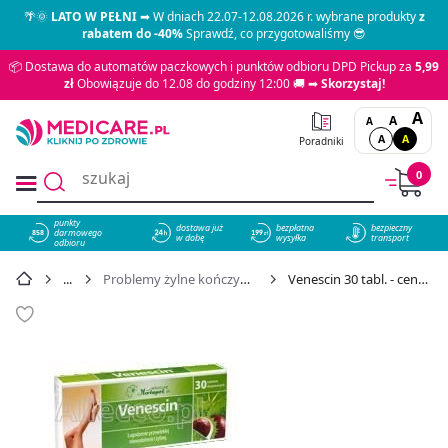
🌴🌞
LATO W PEŁNI
➡ W dniach 22.07-12.08.2026 r. wybrane produkty
z
rabatem do -40%
Sprawdź, co przygotowaliśmy 😎
📦 Dostawa do automatów paczkowych i punktów odbioru DPD Pickup za
5,99
zł
Obowiązuje do 12.08 do godziny 12:00 🚚 ➡
Skorzystaj!
A
A
A
A
A
Poradniki
0
punkty
dostawa już
bezpłatna
bezpieczny
darmowego
858
w dobę
wysyłka
transport
odbioru
Problemy żylne kończyn dolnych
Venescin 30 tabl. - cena 12,99 zł