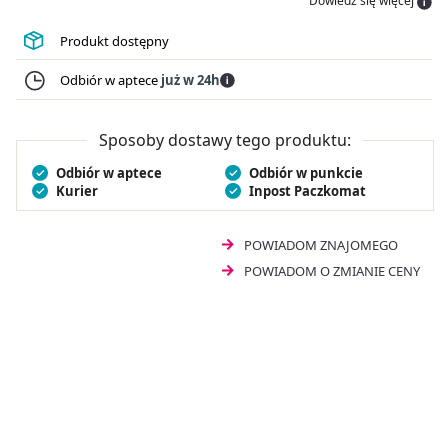
Dowiedz się więcej
funkcji poznawczych u dzieci. Foliany pomagają w
prawidłowej produkcji krwi i biorą udział w procesie
Produkt dostępny
podziału komórek. Jedno opakowanie
Actiferol FE Forte
30 mg
zawiera 60 kapsułek.
Odbiór w aptece
już w 24h
Sposoby dostawy tego produktu:
Odbiór w aptece
Odbiór w punkcie
Kurier
Inpost Paczkomat
POWIADOM ZNAJOMEGO
POWIADOM O ZMIANIE CENY