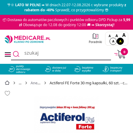
🌴🌞
LATO W PEŁNI
➡ W dniach 22.07-12.08.2026 r. wybrane produkty
z
rabatem do -40%
Sprawdź, co przygotowaliśmy 😎
📦 Dostawa do automatów paczkowych i punktów odbioru DPD Pickup za
5,99
zł
Obowiązuje do 12.08 do godziny 12:00 🚚 ➡
Skorzystaj!
A
A
A
A
A
Poradniki
0
punkty
dostawa już
bezpłatna
bezpieczny
darmowego
857
w dobę
wysyłka
transport
odbioru
Anemia
Actiferol FE Forte 30 mg kapsułki, 60 szt. - cena 43,89 zł