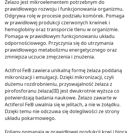
Żelazo jest mikroelementem potrzebnym do
prawidłowego rozwoju i funkcjonowania organizmu.
Odgrywa rolę w procesie podziału komórek. Pomaga
w prawidłowej produkcji czerwonych krwinek i
hemoglobiny oraz transporcie tlenu w organizmie.
Pomaga w prawidłowym funkcjonowaniu układu
odpornościowego. Przyczynia się do utrzymania
prawidłowego metabolizmu energetycznego oraz
zmniejsza uczucie zmęczenia i znużenia.
Actifrol Fe® zawiera unikalną formę żelaza poddaną
mikronizacji i emulgacji. Dzięki mikronizacji, czyli
dużemu rozdrobnieniu, przyswajalność żelaza z
pirofosforanu żelaza(III) jest dwukrotnie wyższa co
potwierdzają badania naukowe. Żelazo zawarte w
Actiferol Fe® uwalnia się w jelitach, a nie w żołądku.
Dzięki temu nie odczuwa się dolegliwości ze strony
układu pokarmowego.
Foliany pomagają w prawidłowej produkcji krwi i biorą