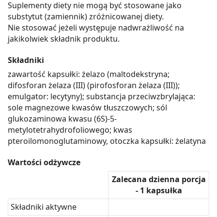
Suplementy diety nie mogą być stosowane jako
substytut (zamiennik) zróżnicowanej diety.
Nie stosować jeżeli występuje nadwrażliwość na
jakikolwiek składnik produktu.
Składniki
zawartość kapsułki: żelazo (maltodekstryna;
difosforan żelaza (III) (pirofosforan żelaza (III));
emulgator: lecytyny); substancja przeciwzbrylająca:
sole magnezowe kwasów tłuszczowych; sól
glukozaminowa kwasu (6S)-5-
metylotetrahydrofoliowego; kwas
pteroilomonoglutaminowy, otoczka kapsułki: żelatyna
Wartości odżywcze
Zalecana dzienna porcja
- 1 kapsułka
Składniki aktywne