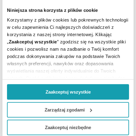
Ostrzeżenia
Niniejsza strona korzysta z plików cookie
Nie stosować w przypadku nadwrażliwości na
Korzystamy z plików cookies lub pokrewnych technologii
którykolwiek składnik produktu.
w celu zapewnienia Ci najlepszych doświadczeń z
Nie należy przekraczać zalecanej porcji do spożycia w
korzystania z naszej strony internetowej. Klikając
ciągu dnia.
„
Zaakceptuj wszystkie
” zgodzisz się na wszystkie pliki
Suplement diety nie może być stosowany jako
cookies i pozwolisz nam na zadbanie o Twój komfort
substytut zróżnicowanej diety.
podczas dokonywania zakupów na podstawie Twoich
własnych preferencji, nawyków oraz dopasowania
Adres producenta
wyświetlania naszej oferty indywidualnie do Twoich
Polski Lek Sp. z o.o.
potrzeb. Część z plików jest nam dodatkowo niezbędna
Fryderyka Chopina 10,
do prawidłowego działania Portalu oraz jego
34-100 Wadowice.
Zaakceptuj wszystkie
funkcjonalności. W zależności od funkcji, dane o tym jak
polskilek@polskilek.pl
korzystasz z naszej witryny będą również przekazywane
do naszych Partnerów marketingowych i analitycznych.
Podmiot odpowiedzialny
Zarządzaj zgodami
Polski Lek Sp. z o.o.
Jeżeli chcesz dostosować swoją zgodę i wybrać tylko
Fryderyka Chopina 10,
Zaakceptuj niezbędne
niektóre dodatkowe funkcje, z którymi wiąże się
34-100 Wadowice.