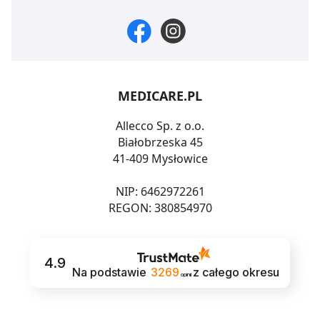
MEDICARE.PL
Allecco Sp. z o.o.
Białobrzeska 45
41-409 Mysłowice
NIP: 6462972261
REGON: 380854970
4.9
Na podstawie
3269
z całego okresu
opinii