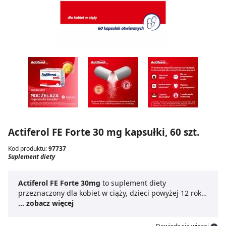
Actiferol FE Forte 30 mg kapsułki, 60 szt.
Kod produktu:
97737
Suplement diety
Actiferol FE Forte 30mg
to suplement diety
przeznaczony dla kobiet w ciąży, dzieci powyżej 12 roku
życia i dorosłych. Żelazo jest mikroelementem
... zobacz więcej
potrzebnym do prawidłowego rozwoju i funkcjonowania
organizmu. Przyczynia się do prawidłowego rozwoju