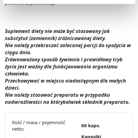
zbieranie danych o Twojej aktywności dokonaj
polskilek@polskilek.pl
preferowanych przez Ciebie wyborów i kliknij „
Zarządzaj
zgodami
”.
Możesz również kliknąć „
Zaakceptuj niezbędne
”, co
Suplement diety nie może być stosowany jak
będzie oznaczało, że nie wyrażasz zgody na
substytut (zamiennik) zróżnicowanej diety.
Nie należy przekraczać zalecanej porcji do spożycia w
pozyskiwanie od Ciebie danych, które nie są niezbędne
ciągu dnia.
dla funkcjonowania Strony. Będzie się to jednak wiązało
Zrównoważony sposób żywienia i prawidłowy tryb
z brakiem dostępu do wszystkich funkcjonalności
życia jest ważny dla funkcjonowania organizmu
Strony.
człowieka.
Przechowywać w miejscu niedostępnym dla małych
dzieci.
Nie należy stosować preparatu w przypadku
nadwrażliwości na którykolwiek składnik preparatu.
Ilość / masa / pojemność
60 kaps.
netto:
Kapsułki