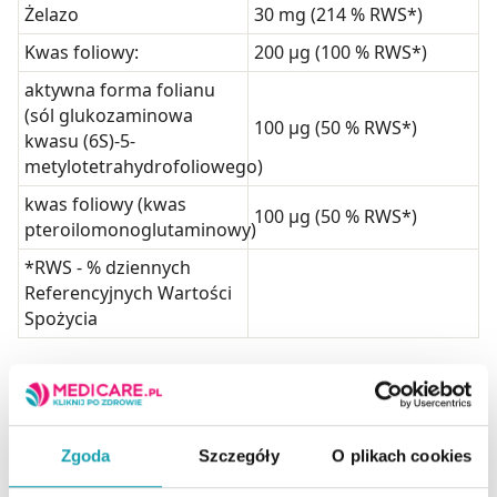
Żelazo
30 mg (214 % RWS*)
Kwas foliowy:
200 μg (100 % RWS*)
aktywna forma folianu
(sól glukozaminowa
100 μg (50 % RWS*)
kwasu (6S)-5-
metylotetrahydrofoliowego)
kwas foliowy (kwas
100 μg (50 % RWS*)
pteroilomonoglutaminowy)
*RWS - % dziennych
Referencyjnych Wartości
Spożycia
Warunki przechowywania
Przechowywać w oryginalnym opakowaniu, w suchym
miejscu, w temperaturze pokojowej, nie
przekraczającej 25ºC, w sposób niedostępny dla
Zgoda
Szczegóły
O plikach cookies
małych dzieci.