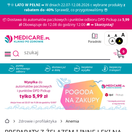
🌴🌞
LATO W PEŁNI
➡ W dniach 22.07-12.08.2026 r. wybrane produkty
z
rabatem do -40%
Sprawdź, co przygotowaliśmy 😎
📦 Dostawa do automatów paczkowych i punktów odbioru DPD Pickup za
5,99
zł
Obowiązuje do 12.08 do godziny 12:00 🚚 ➡
Skorzystaj!
A
A
A
A
A
Poradniki
0
punkty
dostawa już
bezpłatna
bezpieczny
darmowego
858
w dobę
wysyłka
transport
odbioru
Zdrowie i profilaktyka
Anemia
PREPARATY Z ŻELAZEM I INNE LEKI NA