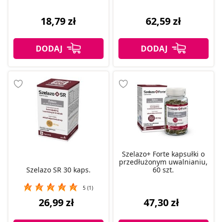
18,79 zł
62,59 zł
Szelazo+ Forte kapsułki o
przedłużonym uwalnianiu,
Szelazo SR 30 kaps.
60 szt.
5 (1)
26,99 zł
47,30 zł