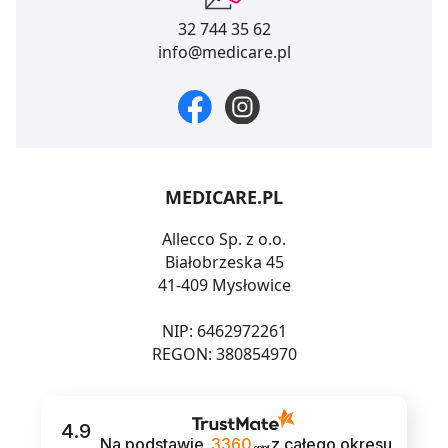
32 744 35 62
info@medicare.pl
MEDICARE.PL
Allecco Sp. z o.o.
Białobrzeska 45
41-409 Mysłowice
NIP: 6462972261
REGON: 380854970
4.9
Na podstawie
3360
z całego okresu
opinii