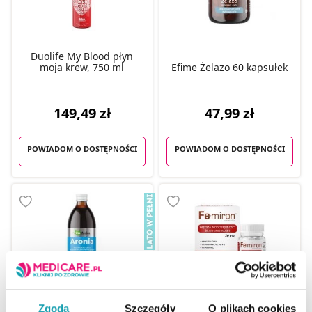
Duolife My Blood płyn
moja krew, 750 ml
Efime Żelazo 60 kapsułek
149,49 zł
47,99 zł
POWIADOM O DOSTĘPNOŚCI
POWIADOM O DOSTĘPNOŚCI
Fe-Miron kapsułki na
Zgoda
Szczegóły
O plikach cookies
EkaMedica Aronia płyn,
wsparcie prawidłowego