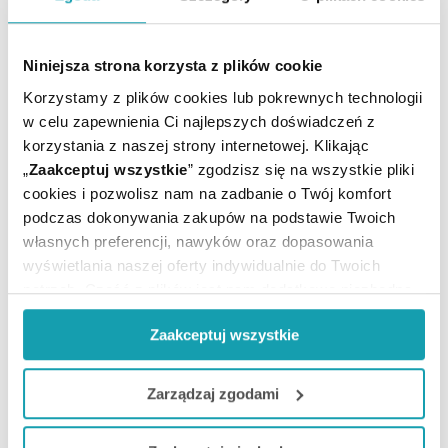
500 ml
poziomu żelaza, 30 szt.
Niniejsza strona korzysta z plików cookie
33,99 zł
20,69 zł
22,99 zł
Korzystamy z plików cookies lub pokrewnych technologii
22,19 zł
- najniższa cena z
30 dni
w celu zapewnienia Ci najlepszych doświadczeń z
POWIADOM O DOSTĘPNOŚCI
POWIADOM O DOSTĘPNOŚCI
korzystania z naszej strony internetowej. Klikając
„
Zaakceptuj wszystkie
” zgodzisz się na wszystkie pliki
cookies i pozwolisz nam na zadbanie o Twój komfort
podczas dokonywania zakupów na podstawie Twoich
własnych preferencji, nawyków oraz dopasowania
wyświetlania naszej oferty indywidualnie do Twoich
potrzeb. Część z plików jest nam dodatkowo niezbędna
do prawidłowego działania Portalu oraz jego
Zaakceptuj wszystkie
funkcjonalności. W zależności od funkcji, dane o tym jak
Feroptim tabletki do
Health Labs FeMe Complex
korzystasz z naszej witryny będą również przekazywane
rozgryzania z żelazem, 30
kapsułki z żelazem i
szt.
laktoferyną, 60 szt.
do naszych Partnerów marketingowych i analitycznych.
Zarządzaj zgodami
Jeżeli chcesz dostosować swoją zgodę i wybrać tylko
23,49 zł
120,99 zł