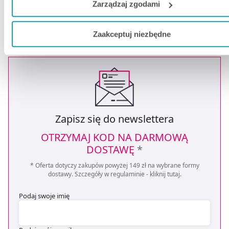
Zarządzaj zgodami
dodatkowe funkcje, z którymi wiąże się zbieranie danych o T
aktywności dokonaj preferowanych przez Ciebie wyborów i kl
Zaakceptuj niezbędne
„
Zarządzaj
zgodami
”.
Możesz również kliknąć „
Zaakceptuj niezbędne
”, co będzie
oznaczało, że nie wyrażasz zgody na pozyskiwanie od Cieb
danych, które nie są niezbędne dla funkcjonowania Strony. 
się to jednak wiązało z brakiem dostępu do wszystkich
funkcjonalności Strony.
Zapisz się do newslettera
OTRZYMAJ KOD NA DARMOWĄ
DOSTAWĘ
*
* Oferta dotyczy zakupów powyżej 149 zł na wybrane formy
dostawy. Szczegóły w regulaminie -
kliknij tutaj
.
Podaj swoje imię