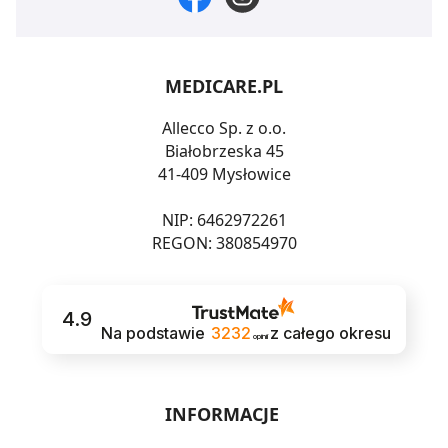
MEDICARE.PL
Allecco Sp. z o.o.
Białobrzeska 45
41-409 Mysłowice
NIP: 6462972261
REGON: 380854970
4.9
Na podstawie
3232
z całego okresu
opinii
INFORMACJE