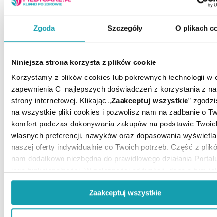
Temperatura
Przechowywanie:
pokojowa
Zgoda
Szczegóły
O plikach c
Niniejsza strona korzysta z plików cookie
Korzystamy z plików cookies lub pokrewnych technologii w 
zapewnienia Ci najlepszych doświadczeń z korzystania z na
strony internetowej. Klikając „
Zaakceptuj wszystkie
” zgodzi
ZOBACZ TEŻ
na wszystkie pliki cookies i pozwolisz nam na zadbanie o Tw
komfort podczas dokonywania zakupów na podstawie Twoic
własnych preferencji, nawyków oraz dopasowania wyświetla
ARTYKUŁY
naszej oferty indywidualnie do Twoich potrzeb. Część z plikó
nam dodatkowo niezbędna do prawidłowego działania Portal
MOŻE CI SIĘ PRZYDAĆ
jego funkcjonalności. W zależności od funkcji, dane o tym ja
korzystasz z naszej witryny będą również przekazywane do
Zaakceptuj wszystkie
naszych Partnerów marketingowych i analitycznych.
Jeżeli chcesz dostosować swoją zgodę i wybrać tylko niektó