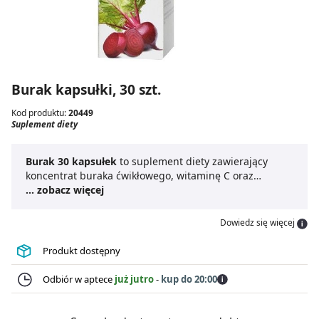
Burak kapsułki, 30 szt.
Kod produktu:
20449
Suplement diety
Burak 30 kapsułek
to suplement diety zawierający
koncentrat buraka ćwikłowego, witaminę C oraz
glukonian żelaza.
... zobacz więcej
Witamina C
przyczynia się do
normalnego funkcjonowania układu odpornościowego,
ochrony komórek przed stresem oksydacyjnym oraz
Dowiedz się więcej
zmniejszenia zmęczenia i znużenia.
Glukonian żelaza
jest źródłem żelaza, które przyczynia się do
Produkt dostępny
prawidłowego tworzenia czerwonych krwinek i
hemoglobiny.
Burak 30 kapsułek
jest dostępny w
Odbiór w aptece
już jutro
-
kup do 20:00
formie kapsułek, co czyni go wygodnym w
suplementacji.