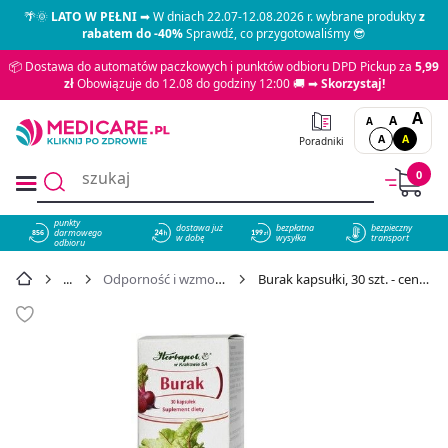
🌴🌞
LATO W PEŁNI
➡ W dniach 22.07-12.08.2026 r. wybrane produkty
z
rabatem do -40%
Sprawdź, co przygotowaliśmy 😎
📦 Dostawa do automatów paczkowych i punktów odbioru DPD Pickup za
5,99
zł
Obowiązuje do 12.08 do godziny 12:00 🚚 ➡
Skorzystaj!
A
A
A
A
A
Poradniki
0
punkty
dostawa już
bezpłatna
bezpieczny
darmowego
856
w dobę
wysyłka
transport
odbioru
Odporność i wzmocnienie
Burak kapsułki, 30 szt. - cena 18,99 zł