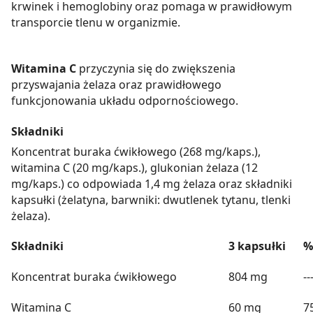
krwinek i hemoglobiny oraz pomaga w prawidłowym
transporcie tlenu w organizmie.
Witamina C
przyczynia się do zwiększenia
przyswajania żelaza oraz prawidłowego
funkcjonowania układu odpornościowego.
Składniki
Koncentrat buraka ćwikłowego (268 mg/kaps.),
witamina C (20 mg/kaps.), glukonian żelaza (12
mg/kaps.) co odpowiada 1,4 mg żelaza oraz składniki
kapsułki (żelatyna, barwniki: dwutlenek tytanu, tlenki
żelaza).
Składniki
3 kapsułki
%
Koncentrat buraka ćwikłowego
804 mg
--
Witamina C
60 mg
7