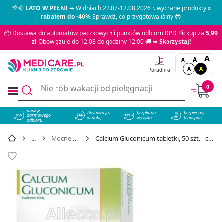
🌴🌞
LATO W PEŁNI
➡ W dniach 22.07-12.08.2026 r. wybrane produkty
z
rabatem do -40%
Sprawdź, co przygotowaliśmy 😎
📦 Dostawa do automatów paczkowych i punktów odbioru DPD Pickup za
5,99
zł
Obowiązuje do 12.08 do godziny 12:00 🚚 ➡
Skorzystaj!
A
A
A
A
A
Poradniki
0
punkty
dostawa już
bezpłatna
bezpieczny
darmowego
858
w dobę
wysyłka
transport
odbioru
Mocne kości
Calcium Gluconicum tabletki, 50 szt. - cena 9,19 zł