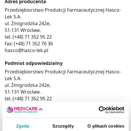
Adres producenta
Przedsiębiorstwo Produkcji Farmaceutycznej Hasco-
Lek S.A.
ul. Żmigrodzka 242e,
51-131 Wrocław.
tel. (+48) 71 352 95 22
fax: (+48) 71 352 76 36
hasco@hasco-lek.pl
Podmiot odpowiedzialny
Przedsiębiorstwo Produkcji Farmaceutycznej Hasco-
Lek S.A.
ul. Żmigrodzka 242e,
51-131 Wrocław.
tel. (+48) 71 352 95 22
fax: (+48) 71 352 76 36
hasco@hasco-lek.pl
Zalecana porcja
Zgoda
Szczegóły
O plikach cookies