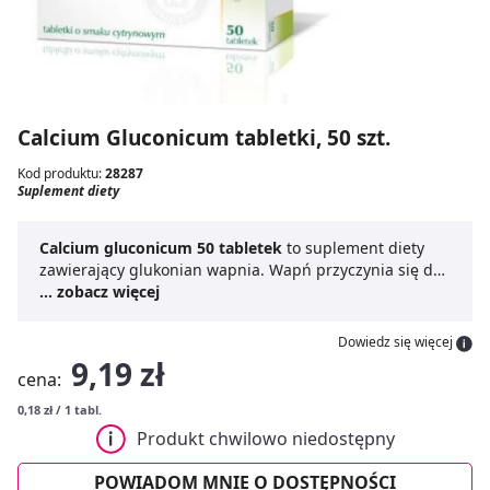
Calcium Gluconicum tabletki, 50 szt.
Kod produktu:
28287
Suplement diety
Calcium gluconicum 50 tabletek
to suplement diety
zawierający glukonian wapnia. Wapń przyczynia się do
prawidłowego krzepnięcia krwi, wspomaga prawidłowe
... zobacz więcej
funkcjonowanie mięśni oraz utrzymanie zdrowych kości
i zębów.
Calcium gluconicum 50 tabletek
ma postać
Dowiedz się więcej
tabletek o smaku cytrynowym.
9,19 zł
cena:
0,18 zł / 1 tabl.
Produkt chwilowo niedostępny
POWIADOM MNIE O DOSTĘPNOŚCI