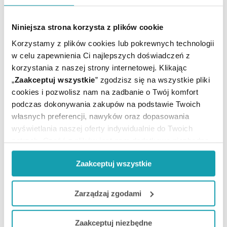
Dorośli po 3 tabletki 3–4 razy dziennie, dzieci powyżej
4 roku życia oraz młodzież 1–2 tabletki 3 razy dziennie
w czasie posiłku.
Niniejsza strona korzysta z plików cookie
Korzystamy z plików cookies lub pokrewnych technologii
w celu zapewnienia Ci najlepszych doświadczeń z
korzystania z naszej strony internetowej. Klikając
Suplement diety nie może być stosowany jak
„
Zaakceptuj wszystkie
” zgodzisz się na wszystkie pliki
substytut (zamiennik) zróżnicowanej diety.
cookies i pozwolisz nam na zadbanie o Twój komfort
Nie należy przekraczać zalecanej porcji do spożycia w
podczas dokonywania zakupów na podstawie Twoich
ciągu dnia.
własnych preferencji, nawyków oraz dopasowania
Zrównoważony sposób żywienia i prawidłowy tryb
wyświetlania naszej oferty indywidualnie do Twoich
życia jest ważny dla funkcjonowania organizmu
potrzeb. Część z plików jest nam dodatkowo niezbędna
człowieka.
do prawidłowego działania Portalu oraz jego
Przechowywać w miejscu niedostępnym dla małych
Zaakceptuj wszystkie
funkcjonalności. W zależności od funkcji, dane o tym jak
dzieci.
korzystasz z naszej witryny będą również przekazywane
Nie należy stosować preparatu w przypadku
nadwrażliwości na którykolwiek składnik preparatu.
do naszych Partnerów marketingowych i analitycznych.
Zarządzaj zgodami
Jeżeli chcesz dostosować swoją zgodę i wybrać tylko
Producent / Podmiot
Zaakceptuj niezbędne
niektóre dodatkowe funkcje, z którymi wiąże się