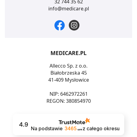
32 744 35 62
info@medicare.pl
MEDICARE.PL
Allecco Sp. z o.o.
Białobrzeska 45
41-409 Mysłowice
NIP: 6462972261
REGON: 380854970
4.9
Na podstawie
3465
z całego okresu
opinii