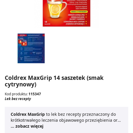
Coldrex MaxGrip 14 saszetek (smak
cytrynowy)
Kod produktu:
115347
Lek bez recepty
Coldrex MaxGrip
to lek bez recepty przeznaczony do
krótkotrwałego leczenia objawowego przeziębienia oraz
grypy. Skutecznie zwalcza gorączkę, dreszcze, bóle
... zobacz więcej
głowy, a także katar i dolegliwości ze strony gardła.