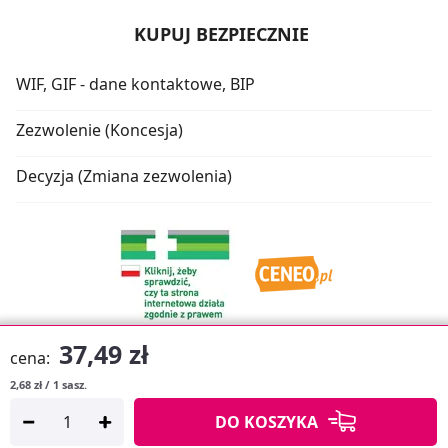
KUPUJ BEZPIECZNIE
WIF, GIF - dane kontaktowe, BIP
Zezwolenie (Koncesja)
Decyzja (Zmiana zezwolenia)
37,49 zł
cena:
2,68 zł / 1 sasz.
Oprogramowanie sklepu:
APTUSSHOP
DO KOSZYKA
Copyright © 2026
Projekt strony:
MEDICARE.PL
i
APTUS.PL