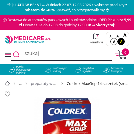
🌴🌞
LATO W PEŁNI
➡ W dniach 22.07-12.08.2026 r. wybrane produkty
z
rabatem do -40%
Sprawdź, co przygotowaliśmy 😎
📦 Dostawa do automatów paczkowych i punktów odbioru DPD Pickup za
5,99
zł
Obowiązuje do 12.08 do godziny 12:00 🚚 ➡
Skorzystaj!
A
A
A
A
A
Poradniki
0
punkty
dostawa już
bezpłatna
bezpieczny
darmowego
858
w dobę
wysyłka
transport
odbioru
preparaty wieloskładnikowe
Coldrex MaxGrip 14 saszetek (smak cytrynowy) - cena 37,49 zł