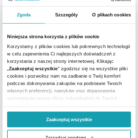
Witamina C - 40 mg.
Ostrzeżenia
Zgoda
Szczegóły
O plikach cookies
Lek przechowywać w miejscu niewidocznym i
niedostępnym dla dzieci.
Niniejsza strona korzysta z plików cookie
Lek zawiera paracetamol.
Korzystamy z plików cookies lub pokrewnych technologii
Nie stosować z innymi lekami zawierającymi
w celu zapewnienia Ci najlepszych doświadczeń z
paracetamol lub lekami stosowanymi w przeziębieniu i
korzystania z naszej strony internetowej. Klikając
grypie.
„
Zaakceptuj wszystkie
” zgodzisz się na wszystkie pliki
W razie zażycia dawki większej niż zalecana
cookies i pozwolisz nam na zadbanie o Twój komfort
natychmiast skontaktować się z lekarzem, nawet jeśli
podczas dokonywania zakupów na podstawie Twoich
pacjent czuje się dobrze, ponieważ może dojść do
własnych preferencji, nawyków oraz dopasowania
zagrażającego życiu uszkodzenia wątroby.
wyświetlania naszej oferty indywidualnie do Twoich
potrzeb. Część z plików jest nam dodatkowo niezbędna
do prawidłowego działania Portalu oraz jego
Zaakceptuj wszystkie
funkcjonalności. W zależności od funkcji, dane o tym jak
To jest lek. Dla bezpieczeństwa stosuj go zgodnie z
ulotką dołączoną do opakowania. Nie przekraczaj
korzystasz z naszej witryny będą również przekazywane
maksymalnej dawki leku. W przypadku wątpliwości
do naszych Partnerów marketingowych i analitycznych.
Zarządzaj zgodami