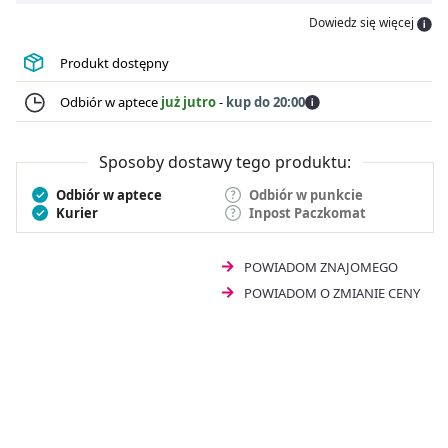
Coldrex MaxGrip
swoje właściwości zawdzięcza
Dowiedz się więcej
połączeniu trzech substancji aktywnych, tj.
paracetamolu, fenylefryny oraz witaminy C. Produkt
Produkt dostępny
leczniczy ma formę rozgrzewających saszetek do
rozpuszczania.
Odbiór w aptece
już jutro
-
kup do 20:00
Sposoby dostawy tego produktu:
Odbiór w aptece
Odbiór w punkcie
Kurier
Inpost Paczkomat
POWIADOM ZNAJOMEGO
POWIADOM O ZMIANIE CENY