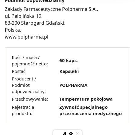
Podmiot odpowiedzialny
będzie oznaczało, że nie wyrażasz zgody na
Zakłady Farmaceutyczne Polpharma S.A.,
pozyskiwanie od Ciebie danych, które nie są niezbędne
ul. Pelplińska 19,
dla funkcjonowania Strony. Będzie się to jednak wiązało
83-200 Starogard Gdański,
z brakiem dostępu do wszystkich funkcjonalności
Polska,
Strony.
www.polpharma.pl
Ilość / masa /
60 kaps.
pojemność netto:
Postać:
Kapsułki
Producent /
Podmiot
POLPHARMA
odpowiedzialny:
Przechowywanie:
Temperatura pokojowa
Rejestracja
Żywność specjalnego
produktu:
przeznaczenia medycznego