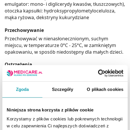
emulgator: mono- i diglicerydy kwasów, tłuszczowych),
otoczka kapsułki: hydroksypropylometyloceluloza,
mąka ryżowa, dekstryny kukurydziane
Przechowywanie
Przechowywać w nienasłonecznionym, suchym
miejscu, w temperaturze 0°C - 25°C, w zamkniętym
opakowaniu, w sposób niedostępny dla małych dzieci.
Ostrzeżenia
Ważna informacja: Produkt należy stosować pod
nadzorem lekarza. Jest żywnością niekompletną pod
względem odżywczym. Nie jest odpowiedni do
Zgoda
Szczegóły
O plikach cookies
stosowania jako jedyne źródło pożywienia. Produkt
przeznaczony jest dla dorosłych oraz dzieci powyżej 7.
roku życia. Nie powinien być spożywany przez osoby
Niniejsza strona korzysta z plików cookie
niemające określonej choroby, zaburzeń stanu
Korzystamy z plików cookies lub pokrewnych technologii
zdrowia lub schorzeń, których dotyczy zamierzone
stosowanie.
w celu zapewnienia Ci najlepszych doświadczeń z