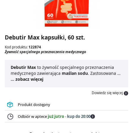
Debutir Max kapsułki, 60 szt.
Kod produktu:
122874
Żywność specjalnego przeznaczenia medycznego
Debutir Max
to żywność specjalnego przeznaczenia
medycznego zawierająca
maślan sodu
. Zastosowana w
produkcie innowacyjna formuła mikrootoczki zapewnia
... zobacz więcej
optymalne uwalnianie maślanu sodu w przewodzie
pokarmowym.
Debutir Max kapsułki
zalecane są m.in.
Dowiedz się więcej
zespołu jelita drażliwego (IBS), zaparć, ostrych
biegunek o różnych podłożu, nieswoistych chorób
Produkt dostępny
zapalnych jelit oraz przy niedoborach pokarmowych.
Debutir Max
jest odpowiedni dla osób dorosłych oraz
Odbiór w aptece
już jutro
-
kup do 20:00
dzieci powyżej 7. roku życia. Kapsułki należy
przyjmować w całości, nie wolno ich rozgryzać ani żuć.