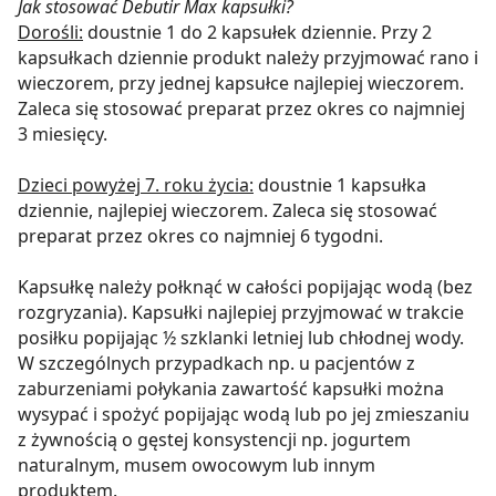
Jak stosować Debutir Max kapsułki?
Dorośli:
doustnie 1 do 2 kapsułek dziennie. Przy 2
kapsułkach dziennie produkt należy przyjmować rano i
wieczorem, przy jednej kapsułce najlepiej wieczorem.
Zaleca się stosować preparat przez okres co najmniej
3 miesięcy.
Dzieci powyżej 7. roku życia:
doustnie 1 kapsułka
dziennie, najlepiej wieczorem. Zaleca się stosować
preparat przez okres co najmniej 6 tygodni.
Kapsułkę należy połknąć w całości popijając wodą (bez
rozgryzania). Kapsułki najlepiej przyjmować w trakcie
posiłku popijając ½ szklanki letniej lub chłodnej wody.
W szczególnych przypadkach np. u pacjentów z
zaburzeniami połykania zawartość kapsułki można
wysypać i spożyć popijając wodą lub po jej zmieszaniu
z żywnością o gęstej konsystencji np. jogurtem
naturalnym, musem owocowym lub innym
produktem.