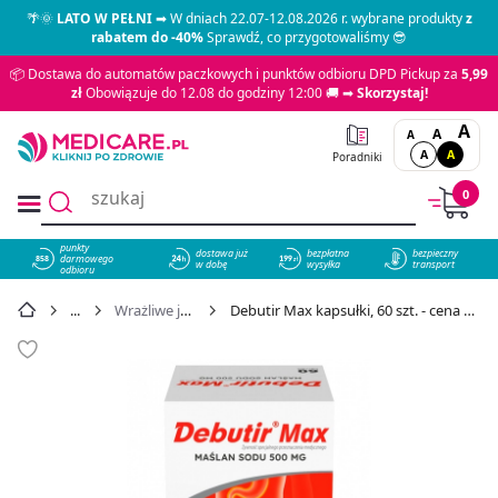
🌴🌞
LATO W PEŁNI
➡ W dniach 22.07-12.08.2026 r. wybrane produkty
z
rabatem do -40%
Sprawdź, co przygotowaliśmy 😎
📦 Dostawa do automatów paczkowych i punktów odbioru DPD Pickup za
5,99
zł
Obowiązuje do 12.08 do godziny 12:00 🚚 ➡
Skorzystaj!
A
A
A
A
A
Poradniki
0
punkty
dostawa już
bezpłatna
bezpieczny
darmowego
858
w dobę
wysyłka
transport
odbioru
Wrażliwe jelita
Debutir Max kapsułki, 60 szt. - cena 49,95 zł