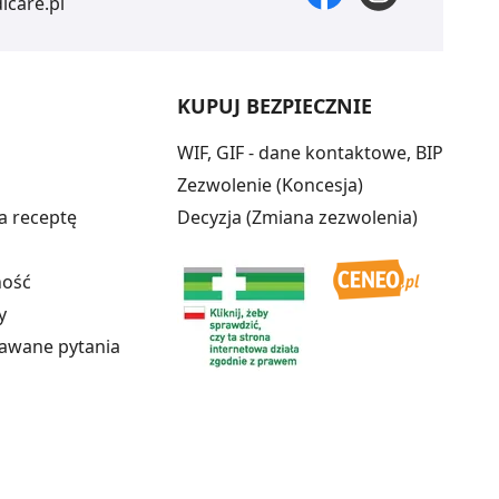
care.pl
KUPUJ BEZPIECZNIE
WIF, GIF - dane kontaktowe, BIP
Zezwolenie (Koncesja)
a receptę
Decyzja (Zmiana zezwolenia)
ność
y
dawane pytania