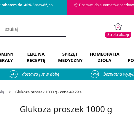
z rabatem do -40%
Sprawdź, co
📦 Dostawa do automatów paczkowy
Strefa okazji
AMINY
LEKI NA
SPRZĘT
HOMEOPATIA
ERAŁY
RECEPTĘ
MEDYCZNY
ZIOŁA
PO
dostawa już w dobę
bezpłatna wysył
olą
Glukoza proszek 1000 g - cena 49,29 zł
Glukoza proszek 1000 g