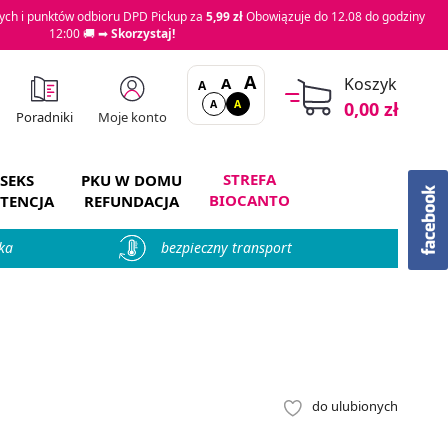
ch i punktów odbioru DPD Pickup za
5,99 zł
Obowiązuje do 12.08 do godziny
12:00 🚚 ➡
Skorzystaj!
A
A
Koszyk
A
A
A
0,00 zł
Moje konto
Poradniki
STREFA
SEKS
PKU W DOMU
BIOCANTO
TENCJA
REFUNDACJA
ka
bezpieczny transport
do ulubionych