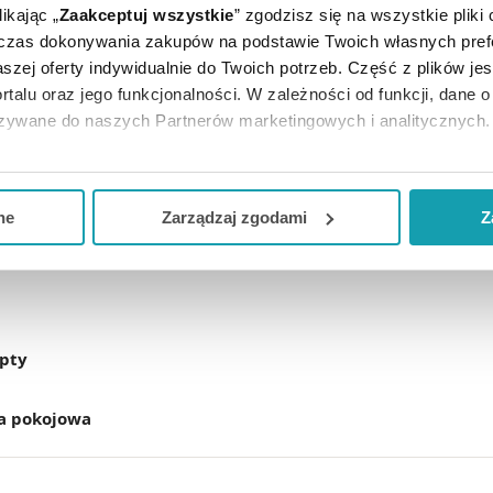
ikając „
Zaakceptuj wszystkie
” zgodzisz się na wszystkie pliki
dczas dokonywania zakupów na podstawie Twoich własnych pref
szej oferty indywidualnie do Twoich potrzeb. Część z plików j
ódłem energii. Po podaniu doustnymglukoza łatwo się wchł
rtalu oraz jego funkcjonalności. W zależności od funkcji, dane 
na w wątrobie w postaci glikogenu. Wykazuje także dział
azywane do naszych Partnerów marketingowych i analitycznych.
ją zgodę i wybrać tylko niektóre dodatkowe funkcje, z którymi
dnie z ulotką dołączoną do opakowania. Nie przekraczaj m
eferowanych przez Ciebie wyborów i kliknij „
Zarządzaj
zgodam
ne
Zarządzaj zgodami
Z
skonsultuj się z lekarzem lub farmaceutą.
kceptuj niezbędne
”, co będzie oznaczało, że nie wyrażasz zg
niezbędne dla funkcjonowania Strony. Będzie się to jednak wiąza
Strony.
epty
a pokojowa