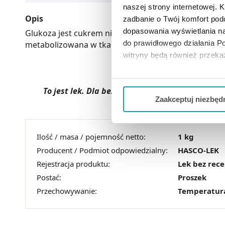
naszej strony internetowej. Kl
Opis
zadbanie o Twój komfort po
dopasowania wyświetlania na
Glukoza jest cukrem niezbędnym dla człowieka i źr
do prawidłowego działania Po
metabolizowana w tkankach oraz częsciowo odkłada
witryny będą również przek
Jeżeli chcesz dostosować swo
To jest lek. Dla bezpieczeństwa stosuj go zgo
Twojej aktywności dokonaj pr
Zaakceptuj niezbęd
Możesz również kliknąć „
Zaa
Ciebie danych, które nie są 
Ilość / masa / pojemność netto:
1 kg
wszystkich funkcjonalności 
Producent / Podmiot odpowiedzialny:
HASCO-LEK
Rejestracja produktu:
Lek bez rec
Postać:
Proszek
Przechowywanie:
Temperatur