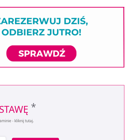
*
OSTAWĘ
aminie -
kliknij tutaj
.