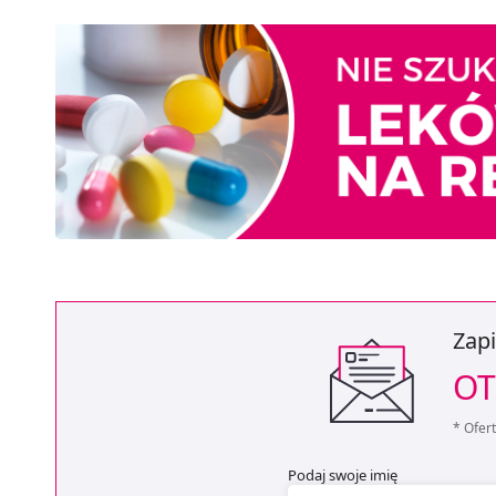
Zapi
OT
* Ofer
Podaj swoje imię