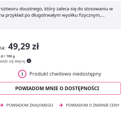
roztworu doustnego, który zaleca się do stosowaniu w
a przykład po długotrwałym wysiłku fizycznym,
ą po przedawkowaniu insuliny.
49,29 zł
na:
 zł / 100 g
iedz się więcej
Produkt chwilowo niedostępny
POWIADOM MNIE O DOSTĘPNOŚCI
POWIADOM ZNAJOMEGO
POWIADOM O ZMIANIE CENY