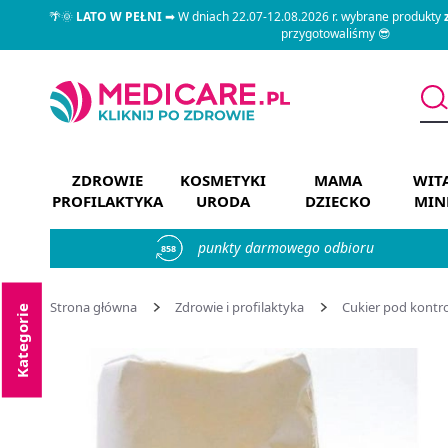
🌴🌞
LATO W PEŁNI
➡ W dniach 22.07-12.08.2026 r. wybrane produkty
przygotowaliśmy 😎
ZDROWIE
KOSMETYKI
MAMA
WIT
PROFILAKTYKA
URODA
DZIECKO
MIN
punkty darmowego odbioru
858
Strona główna
Zdrowie i profilaktyka
Cukier pod kontr
Kategorie