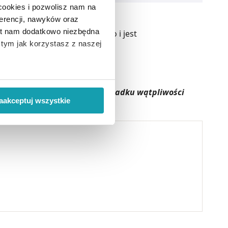
 cookies i pozwolisz nam na
erencji, nawyków oraz
est nam dodatkowo niezbędna
ania z przewodu pokarmowego i jest
o tym jak korzystasz z naszej
anie moczopędne.
 wiąże się zbieranie danych o
aksymalnej dawki leku. W przypadku wątpliwości
i
”.
aakceptuj wszystkie
ody na pozyskiwanie od
ło z brakiem dostępu do