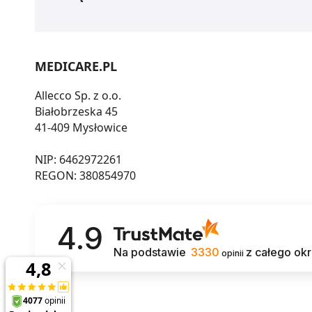
MEDICARE.PL
Allecco Sp. z o.o.
Białobrzeska 45
41-409 Mysłowice
NIP: 6462972261
REGON: 380854970
4.9
Na podstawie
3330
z całego ok
opinii