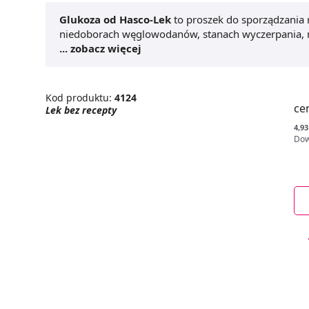
Glukoza od Hasco-Lek
to proszek do sporządzania 
niedoborach węglowodanów, stanach wyczerpania, n
stanach hipoglikemii, ale też u pacjentów z cukrzyc
... zobacz więcej
Kod produktu:
4124
ce
Lek bez recepty
4,93
Dow