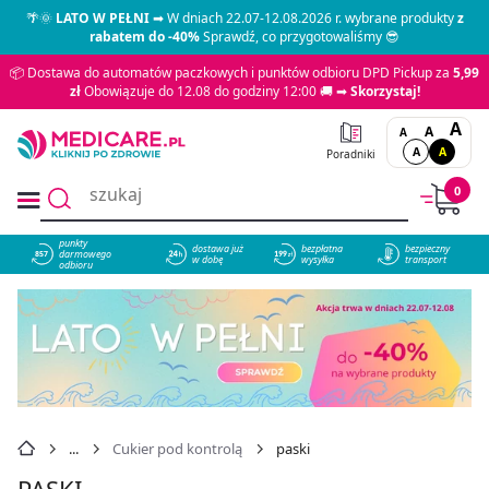
🌴🌞
LATO W PEŁNI
➡ W dniach 22.07-12.08.2026 r. wybrane produkty
z
rabatem do -40%
Sprawdź, co przygotowaliśmy 😎
📦 Dostawa do automatów paczkowych i punktów odbioru DPD Pickup za
5,99
zł
Obowiązuje do 12.08 do godziny 12:00 🚚 ➡
Skorzystaj!
A
A
A
A
A
Poradniki
0
punkty
dostawa już
bezpłatna
bezpieczny
darmowego
857
w dobę
wysyłka
transport
odbioru
Cukier pod kontrolą
paski
PASKI