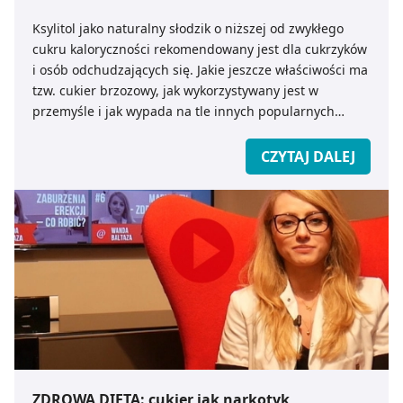
pozyskiwanie od Ciebie danych, które nie są niezbędne
dla funkcjonowania Strony. Będzie się to jednak wiązało
Ksylitol jako naturalny słodzik o niższej od zwykłego
z brakiem dostępu do wszystkich funkcjonalności
cukru kaloryczności rekomendowany jest dla cukrzyków
Strony.
i osób odchudzających się. Jakie jeszcze właściwości ma
tzw. cukier brzozowy, jak wykorzystywany jest w
przemyśle i jak wypada na tle innych popularnych
słodzików?
CZYTAJ DALEJ
ZDROWA DIETA: cukier jak narkotyk