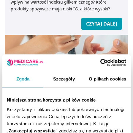
wpływ na wartość indeksu glikemicznego? Które
produkty spożywcze mają niski IG, a które wysoki?
CZYTAJ DALEJ
Zgoda
Szczegóły
O plikach cookies
Niniejsza strona korzysta z plików cookie
Cukrzyca – kompendium wiedzy - objawy,
Korzystamy z plików cookies lub pokrewnych technologii
leczenie, profilaktyka
w celu zapewnienia Ci najlepszych doświadczeń z
korzystania z naszej strony internetowej. Klikając
Jest jedną z głównych przyczyn zgonu, a zachorowań na
„
Zaakceptuj wszystkie
” zgodzisz się na wszystkie pliki