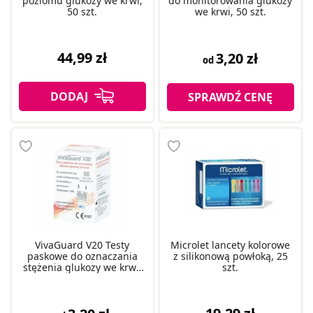
poziomu glukozy we krwi,
do monitorowania glukozy
50 szt.
we krwi, 50 szt.
44,99 zł
3,20 zł
od
SPRAWDŹ CENĘ
VivaGuard V20 Testy
Microlet lancety kolorowe
paskowe do oznaczania
z silikonową powłoką, 25
stężenia glukozy we krwi,
szt.
50 szt.