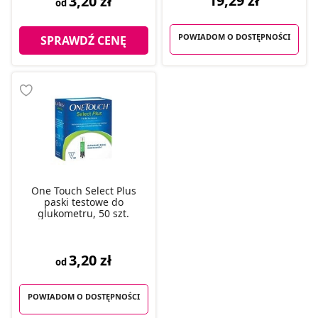
19,29 zł
3,20 zł
od
POWIADOM O DOSTĘPNOŚCI
SPRAWDŹ CENĘ
One Touch Select Plus
paski testowe do
glukometru, 50 szt.
3,20 zł
od
POWIADOM O DOSTĘPNOŚCI