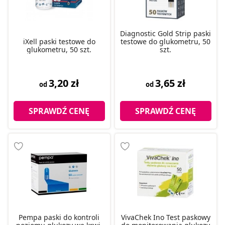
Diagnostic Gold Strip paski
iXell paski testowe do
testowe do glukometru, 50
glukometru, 50 szt.
szt.
3,20 zł
3,65 zł
od
od
SPRAWDŹ CENĘ
SPRAWDŹ CENĘ
Pempa paski do kontroli
VivaChek Ino Test paskowy