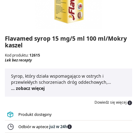
Flavamed syrop 15 mg/5 ml 100 ml/Mokry
kaszel
Kod produktu:
12615
Lek bez recepty
Syrop, który działa wspomagająco w ostrych i
przewlekłych schorzeniach dróg oddechowych,
przebiegających z utrudnieniem odkrztuszania gęstej
... zobacz więcej
wydzieliny.
Dowiedz się więcej
Produkt dostępny
Odbiór w aptece
już w 24h