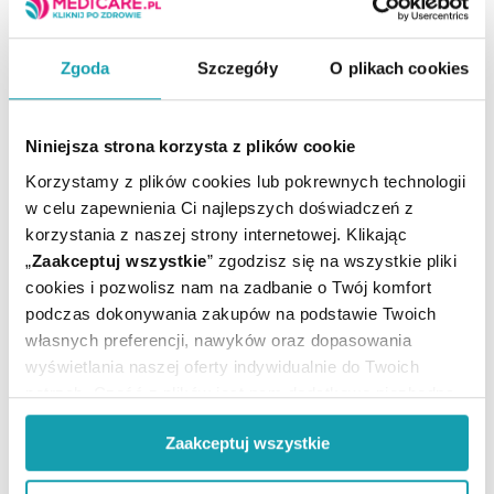
Flavamed – od jakiego wieku mogę
Zgoda
Szczegóły
O plikach cookies
podać syrop dziecku?
Syrop wykrztuśny Flavamed może być stosowany już
Niniejsza strona korzysta z plików cookie
po ukończeniu 1-ego roku życia dziecka. W każdym
opakowaniu leku umieszczona jest też specjalna
Korzystamy z plików cookies lub pokrewnych technologii
miarka z podziałką, dzięki której możliwe jest
w celu zapewnienia Ci najlepszych doświadczeń z
precyzyjne odmierzenie określonej dawki syropu.
korzystania z naszej strony internetowej. Klikając
„
Zaakceptuj wszystkie
” zgodzisz się na wszystkie pliki
cookies i pozwolisz nam na zadbanie o Twój komfort
Flavamed a Flegamina – co jest
podczas dokonywania zakupów na podstawie Twoich
własnych preferencji, nawyków oraz dopasowania
lepsze?
wyświetlania naszej oferty indywidualnie do Twoich
potrzeb. Część z plików jest nam dodatkowo niezbędna
Substancja zawarta we Flegaminie – bromheksyna, jest
do prawidłowego działania Portalu oraz jego
w naszym organizmie przekształcana do substancji z
Zaakceptuj wszystkie
funkcjonalności. W zależności od funkcji, dane o tym jak
leku Flavamed – ambroksolu. Przyjmując więc syrop
korzystasz z naszej witryny będą również przekazywane
Flavamed, nasz organizm nie musi niepotrzebnie