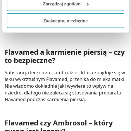
metabolizować innej substancji, a dodatkowo okazało
do naszych Partnerów marketingowych i analitycznych.
Zarządzaj zgodami
się, że ambroksol działa silniej i bardzo dobrze
kumuluje się w tkance płucnej. Mechanizm działania
Jeżeli chcesz dostosować swoją zgodę i wybrać tylko
Zaakceptuj niezbędne
obu leków jest bardzo podobny, choć nieco korzystniej
niektóre dodatkowe funkcje, z którymi wiąże się
wypada w tym zestawieniu Flavamed.
zbieranie danych o Twojej aktywności dokonaj
preferowanych przez Ciebie wyborów i kliknij „
Zarządzaj
zgodami
”.
Flavamed a karmienie piersią – czy
Możesz również kliknąć „
Zaakceptuj niezbędne
”, co
to bezpieczne?
będzie oznaczało, że nie wyrażasz zgody na
pozyskiwanie od Ciebie danych, które nie są niezbędne
Substancja lecznicza – ambroksol, która znajduje się w
leku wykrztuśnym Flavamed, przenika do mleka matki.
dla funkcjonowania Strony. Będzie się to jednak wiązało
Nie wiadomo dokładnie jaki wywiera to wpływ na
z brakiem dostępu do wszystkich funkcjonalności
dziecko, dlatego nie zaleca się stosowania preparatu
Strony.
Flavamed podczas karmienia piersią.
Flavamed czy Ambrosol – który
syrop jest lepszy?