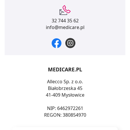
32 744 35 62
info@medicare.pl
MEDICARE.PL
Allecco Sp. z o.o.
Białobrzeska 45
41-409 Mysłowice
NIP: 6462972261
REGON: 380854970