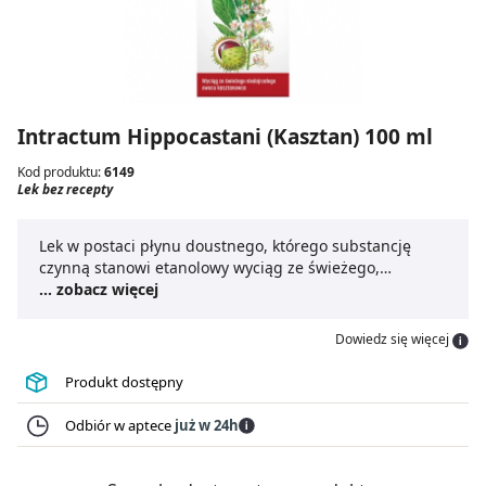
Intractum Hippocastani (Kasztan) 100 ml
Kod produktu:
6149
Lek bez recepty
Lek w postaci płynu doustnego, którego substancję
czynną stanowi etanolowy wyciąg ze świeżego,
niedojrzałego owocu kasztanowca.
... zobacz więcej
Dowiedz się więcej
Produkt dostępny
Odbiór w aptece
już w 24h