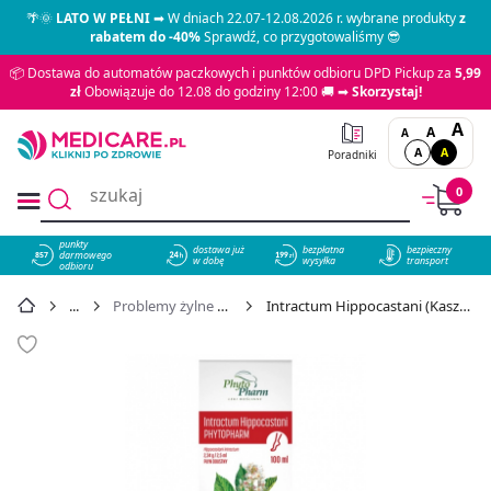
🌴🌞
LATO W PEŁNI
➡ W dniach 22.07-12.08.2026 r. wybrane produkty
z
rabatem do -40%
Sprawdź, co przygotowaliśmy 😎
📦 Dostawa do automatów paczkowych i punktów odbioru DPD Pickup za
5,99
zł
Obowiązuje do 12.08 do godziny 12:00 🚚 ➡
Skorzystaj!
A
A
A
A
A
Poradniki
0
punkty
dostawa już
bezpłatna
bezpieczny
darmowego
857
w dobę
wysyłka
transport
odbioru
Problemy żylne kończyn dolnych
Intractum Hippocastani (Kasztan) 100 ml - cena 16,39 zł