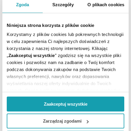
ulotką dołączoną do opakowania. Nie przekraczaj
Zgoda
Szczegóły
O plikach cookies
maksymalnej dawki leku. W przypadku wątpliwości
skonsultuj się z lekarzem lub farmaceutą.
Niniejsza strona korzysta z plików cookie
Rejestracja produktu:
Lek bez recepty
Korzystamy z plików cookies lub pokrewnych technologii
w celu zapewnienia Ci najlepszych doświadczeń z
Producent / Podmiot
PHYTOPHARM
odpowiedzialny:
KLĘKA S.A.
korzystania z naszej strony internetowej. Klikając
„
Zaakceptuj wszystkie
” zgodzisz się na wszystkie pliki
Postać:
Płyn doustny
cookies i pozwolisz nam na zadbanie o Twój komfort
Temperatura
Przechowywanie:
podczas dokonywania zakupów na podstawie Twoich
pokojowa
własnych preferencji, nawyków oraz dopasowania
wyświetlania naszej oferty indywidualnie do Twoich
potrzeb. Część z plików jest nam dodatkowo niezbędna
do prawidłowego działania Portalu oraz jego
Zaakceptuj wszystkie
funkcjonalności. W zależności od funkcji, dane o tym jak
korzystasz z naszej witryny będą również przekazywane
do naszych Partnerów marketingowych i analitycznych.
Zarządzaj zgodami
ARTYKUŁY