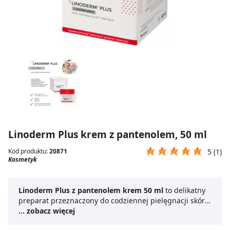
Linoderm Plus krem z pantenolem, 50 ml
Kod produktu:
20871
5 (1)
Kosmetyk
Linoderm Plus z pantenolem krem 50 ml
to delikatny
preparat przeznaczony do codziennej pielęgnacji skóry
wymagającej regeneracji i nawilżenia. Dzięki zawartości
... zobacz więcej
pantenolu krem skutecznie łagodzi podrażnienia,