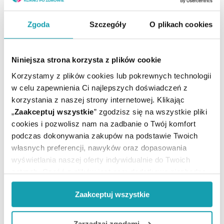
pokojowa
Producent / Podmiot
ZIOŁOLEK
Zgoda
Szczegóły
O plikach cookies
odpowiedzialny:
Niniejsza strona korzysta z plików cookie
Korzystamy z plików cookies lub pokrewnych technologii
w celu zapewnienia Ci najlepszych doświadczeń z
korzystania z naszej strony internetowej. Klikając
„
Zaakceptuj wszystkie
” zgodzisz się na wszystkie pliki
ZOBACZ TEŻ
cookies i pozwolisz nam na zadbanie o Twój komfort
podczas dokonywania zakupów na podstawie Twoich
własnych preferencji, nawyków oraz dopasowania
ARTYKUŁY
wyświetlania naszej oferty indywidualnie do Twoich
potrzeb. Część z plików jest nam dodatkowo niezbędna
MOŻE CI SIĘ PRZYDAĆ
do prawidłowego działania Portalu oraz jego
Zaakceptuj wszystkie
funkcjonalności. W zależności od funkcji, dane o tym jak
korzystasz z naszej witryny będą również przekazywane
Opinie o produkcie
do naszych Partnerów marketingowych i analitycznych.
Zarządzaj zgodami