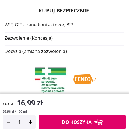
KUPUJ BEZPIECZNIE
WIF, GIF - dane kontaktowe, BIP
Zezwolenie (Koncesja)
Decyzja (Zmiana zezwolenia)
16,99 zł
cena:
33,98 zł / 100 ml
Oprogramowanie sklepu:
APTUSSHOP
DO KOSZYKA
Copyright © 2026
Projekt strony:
MEDICARE.PL
i
APTUS.PL