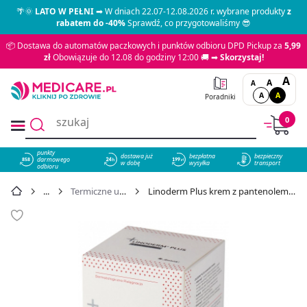
🌴🌞
LATO W PEŁNI
➡ W dniach 22.07-12.08.2026 r. wybrane produkty
z
rabatem do -40%
Sprawdź, co przygotowaliśmy 😎
📦 Dostawa do automatów paczkowych i punktów odbioru DPD Pickup za
5,99
zł
Obowiązuje do 12.08 do godziny 12:00 🚚 ➡
Skorzystaj!
A
A
A
A
A
Poradniki
0
punkty
dostawa już
bezpłatna
bezpieczny
darmowego
858
w dobę
wysyłka
transport
odbioru
Termiczne urazy skóry
Linoderm Plus krem z pantenolem, 50 ml - cena 16,99 zł