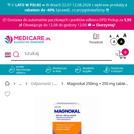
🌴🌞
LATO W PEŁNI
➡ W dniach 22.07-12.08.2026 r. wybrane produkty
z
rabatem do -40%
Sprawdź, co przygotowaliśmy 😎
📦 Dostawa do automatów paczkowych i punktów odbioru DPD Pickup za
5,99
zł
Obowiązuje do 12.08 do godziny 12:00 🚚 ➡
Skorzystaj!
A
A
A
A
A
Poradniki
0
punkty
dostawa już
bezpłatna
bezpieczny
darmowego
857
w dobę
wysyłka
transport
odbioru
Odporność i wzmocnienie
Magnokal 250mg + 250 mg tabletki, 50 szt. - cena 13,39 zł