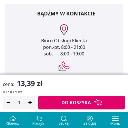
BĄDŹMY W KONTAKCIE
Biuro Obsługi Klienta
pon.-pt.
8:00 - 21:00
sob.
8:00 - 19:00
32 744 35 62
13,39 zł
info@medicare.pl
cena:
0,27 zł / 1 szt.
DO KOSZYKA
Szukaj
Zaloguj
Główna
Koszyk
Menu
MEDICARE.PL