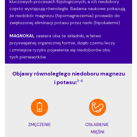
kluczowych procesach fizjologicznych, a ich niedobory
często występują równolegle. Badania naukowe pokazują,
że niedobór magnezu (hipomagnezemia) prowadzi do
zwiększonej eliminacji potasu przez nerki (hipokalemii).
MAGNOKAL
zawiera oba te składniki, w łatwo
przyswajalnej organicznej formie, dzięki czemu leczy
i zmniejsza ryzyko pojawienia się niedoborów obu
tych pierwiastków.
Objawy równoległego niedoboru magnezu
3-6
i
potasu: