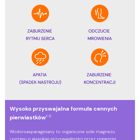
Wysoko przyswajalna formuła cennych
1-2
pierwiastków
Wodoroasparaginiany to organiczne sole magnezu
i potasu o wysokiej przyswajalności przez organizm.