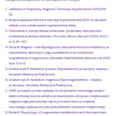
1.
Jabłecka A. Preparaty magnezu. Farmacja współczesna 2011;4:29-
32.
2.
Rozporządzenie Ministra Zdrowia 9 października 2007 w sprawie
składu oraz oznakowania suplementów diety.
3.
Chamienia A. Gospodarka potasowa- podstawy teoretyczne i
codzienna praktyka lekarska. Choroby Serca i Naczyń 2004, tom 1,
nr 2, 97–107.
4.
Iskra M. Magnez- rola fizjologiczna, znaczenie kliniczne niedobory w
nadciśnieniu tętniczym i jego powikłania oraz możliwości
uzupełnienia w organizmie człowieka. Nadciśnienie tętnicze rok 2013,
tom 17, nr 6.
5.
Drabarczyk R. Niedobór potasu (hipokaliemia): przyczyny, objawy i
leczenie. Medycyna Praktyczna.
6.
Drabarczyk R. Niedobór magnezu (hipomagnezemia) - objawy,
przyczyny i leczenie. Medycyna Praktyczna.
7.
CHPL produktu: potas wpływa na utrzymanie równowagi wodno-
elektrolitowej, bierze udział w przewodzeniu nerwowo-mięśniowym;
magnez odgrywa istotną rolę w procesie skurczu mięśnia
sercowego, wpływa na stan pobudliwości nerwowo-mięśniowej).
8.
Rude R. Physiology of magnesium metabolism and the important