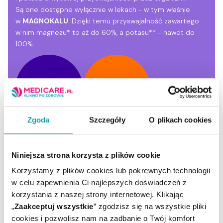
Są one dostępne wyłącznie w lekach - w tym właśnie
w
MAGNOKALU
. Dzięki temu przyswajalność zawartego
w nim magnezu* to aż do 60%, a potasu** - nawet do
100%.
Zgoda
Szczegóły
O plikach cookies
Niniejsza strona korzysta z plików cookie
Korzystamy z plików cookies lub pokrewnych technologii
w celu zapewnienia Ci najlepszych doświadczeń z
korzystania z naszej strony internetowej. Klikając
„
Zaakceptuj wszystkie
” zgodzisz się na wszystkie pliki
cookies i pozwolisz nam na zadbanie o Twój komfort