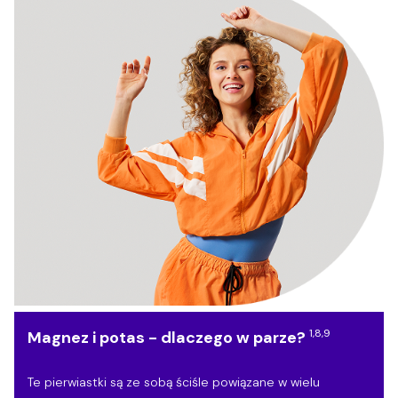
1,8,9
Magnez i potas - dlaczego w
parze?
Te pierwiastki są ze sobą ściśle powiązane w wielu