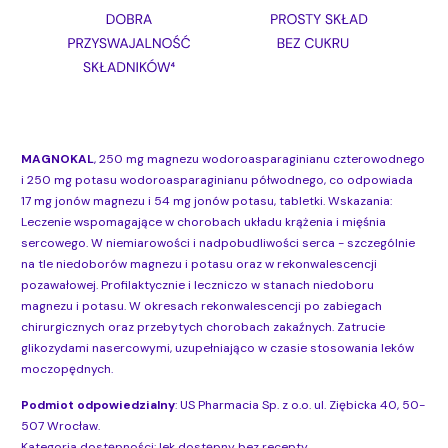
MAGNOKAL
, 250 mg magnezu wodoroasparaginianu czterowodnego
i 250 mg potasu wodoroasparaginianu półwodnego, co odpowiada
17 mg jonów magnezu i 54 mg jonów potasu, tabletki. Wskazania:
Leczenie wspomagające w chorobach układu krążenia i mięśnia
sercowego. W niemiarowości i nadpobudliwości serca - szczególnie
na tle niedoborów magnezu i potasu oraz w rekonwalescencji
pozawałowej. Profilaktycznie i leczniczo w stanach niedoboru
magnezu i potasu. W okresach rekonwalescencji po zabiegach
chirurgicznych oraz przebytych chorobach zakaźnych. Zatrucie
glikozydami nasercowymi, uzupełniająco w czasie stosowania leków
moczopędnych.
Podmiot odpowiedzialny
: US Pharmacia Sp. z o.o. ul. Ziębicka 40, 50-
507 Wrocław.
Kategoria dostępności: lek dostępny bez recepty.