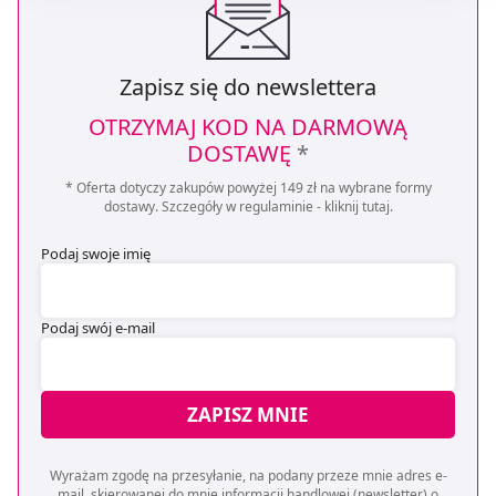
będzie oznaczało, że nie wyrażasz zgody na
pozyskiwanie od Ciebie danych, które nie są niezbędne
dla funkcjonowania Strony. Będzie się to jednak wiązało
Zapisz się do newslettera
z brakiem dostępu do wszystkich funkcjonalności
OTRZYMAJ KOD NA DARMOWĄ
Strony.
DOSTAWĘ
*
* Oferta dotyczy zakupów powyżej 149 zł na wybrane formy
dostawy. Szczegóły w regulaminie -
kliknij tutaj
.
Podaj swoje imię
Podaj swój e-mail
ZAPISZ MNIE
Wyrażam zgodę na przesyłanie, na podany przeze mnie adres e-
mail, skierowanej do mnie informacji handlowej (newsletter) o