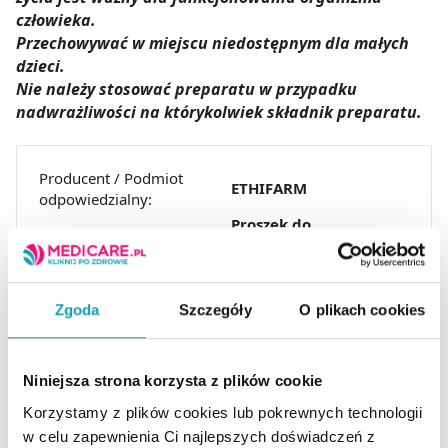
człowieka.
Przechowywać w miejscu niedostępnym dla małych
dzieci.
Nie należy stosować preparatu w przypadku
nadwrażliwości na którykolwiek składnik preparatu.
Producent / Podmiot
ETHIFARM
odpowiedzialny:
Proszek do
Postać:
sporządzania roztworu
Rejestracja produktu:
Suplement diety
Temperatura
Przechowywanie:
Zgoda
Szczegóły
O plikach cookies
pokojowa
Niniejsza strona korzysta z plików cookie
Korzystamy z plików cookies lub pokrewnych technologii
w celu zapewnienia Ci najlepszych doświadczeń z