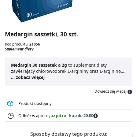
Medargin saszetki, 30 szt.
Kod produktu:
21056
Suplement diety
Medargin 30 saszetek a 2g
to suplement diety
zawierający chlorowodorek L-argininy oraz L-argininę.
Chlorowodorek L-argininy
... zobacz więcej
jest kluczowym składnikiemi
pełni istotną rolę w preparacie.
Medargin 30 saszetek a
2g
jest przeznaczony dla osób dorosłych, oferując
Dowiedz się więcej
wygodną formę suplementacji w postaci saszetek, co
ułatwia jego codzienne stosowanie.
Produkt dostępny
Odbiór w aptece
już jutro
-
kup do 20:00
Sposoby dostawy tego produktu: