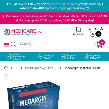
🌴🌞
LATO W PEŁNI
➡ W dniach 22.07-12.08.2026 r. wybrane produkty
z
rabatem do -40%
Sprawdź, co przygotowaliśmy 😎
📦 Dostawa do automatów paczkowych i punktów odbioru DPD Pickup za
5,99
zł
Obowiązuje do 12.08 do godziny 12:00 🚚 ➡
Skorzystaj!
A
A
A
A
A
Poradniki
0
punkty
dostawa już
bezpłatna
bezpieczny
darmowego
858
w dobę
wysyłka
transport
odbioru
Profil lipidowy i zdrowie naczyń
Medargin saszetki, 30 szt. - cena 31,59 zł