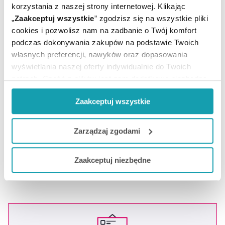
korzystania z naszej strony internetowej. Klikając
„
Zaakceptuj wszystkie
” zgodzisz się na wszystkie pliki
cookies i pozwolisz nam na zadbanie o Twój komfort
ZOBACZ TEŻ
podczas dokonywania zakupów na podstawie Twoich
własnych preferencji, nawyków oraz dopasowania
ARTYKUŁY
wyświetlania naszej oferty indywidualnie do Twoich
potrzeb. Część z plików jest nam dodatkowo niezbędna
do prawidłowego działania Portalu oraz jego
MOŻE CI SIĘ PRZYDAĆ
Zaakceptuj wszystkie
funkcjonalności. W zależności od funkcji, dane o tym jak
korzystasz z naszej witryny będą również przekazywane
do naszych Partnerów marketingowych i analitycznych.
Zarządzaj zgodami
Jeżeli chcesz dostosować swoją zgodę i wybrać tylko
Zaakceptuj niezbędne
niektóre dodatkowe funkcje, z którymi wiąże się
zbieranie danych o Twojej aktywności dokonaj
preferowanych przez Ciebie wyborów i kliknij „
Zarządzaj
zgodami
”.
Możesz również kliknąć „
Zaakceptuj niezbędne
”, co