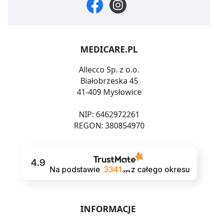
MEDICARE.PL
Allecco Sp. z o.o.
Białobrzeska 45
41-409 Mysłowice
NIP: 6462972261
REGON: 380854970
4.9
Na podstawie
3341
z całego okresu
opinii
INFORMACJE