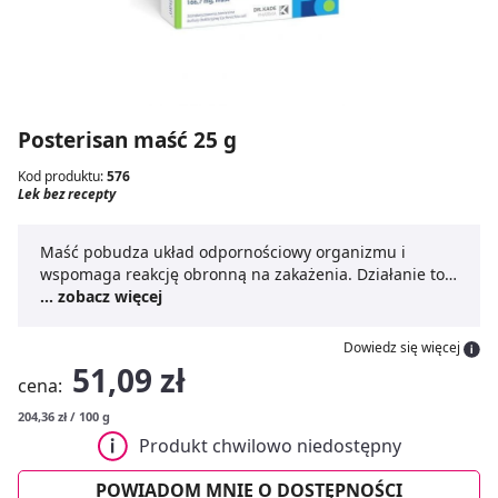
Posterisan maść 25 g
Kod produktu:
576
Lek bez recepty
Maść pobudza układ odpornościowy organizmu i
wspomaga reakcję obronną na zakażenia. Działanie to
doprowadza do uśmierzania świądu i pieczenia.
... zobacz więcej
Dowiedz się więcej
51,09 zł
cena:
204,36 zł / 100 g
Produkt chwilowo niedostępny
POWIADOM MNIE O DOSTĘPNOŚCI