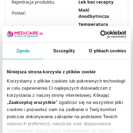
Rejestracja produktu:
Lek bez recepty
Maść
Postać:
doodbytnicza
Temperatura
Przechowywanie:
pokojowa
Zgoda
Szczegóły
O plikach cookies
Niniejsza strona korzysta z plików cookie
Korzystamy z plików cookies lub pokrewnych technologii
w celu zapewnienia Ci najlepszych doświadczeń z
ARTYKUŁY
korzystania z naszej strony internetowej. Klikając
„
Zaakceptuj wszystkie
” zgodzisz się na wszystkie pliki
MOŻE CI SIĘ PRZYDAĆ
cookies i pozwolisz nam na zadbanie o Twój komfort
podczas dokonywania zakupów na podstawie Twoich
własnych preferencji, nawyków oraz dopasowania
wyświetlania naszej oferty indywidualnie do Twoich