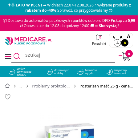
🌴🌞
LATO W PEŁNI
➡ W dniach 22.07-12.08.2026 r. wybrane produkty
z
rabatem do -40%
Sprawdź, co przygotowaliśmy 😎
📦 Dostawa do automatów paczkowych i punktów odbioru DPD Pickup za
5,99
zł
Obowiązuje do 12.08 do godziny 12:00 🚚 ➡
Skorzystaj!
A
A
A
A
A
Poradniki
0
punkty
dostawa już
bezpłatna
bezpieczny
darmowego
858
w dobę
wysyłka
transport
odbioru
Problemy proktologiczne
Posterisan maść 25 g - cena 51,09 zł