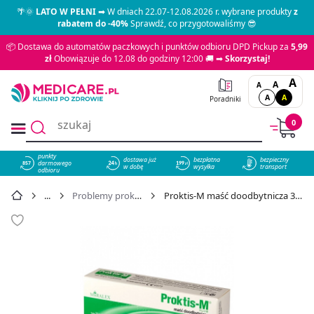
🌴🌞
LATO W PEŁNI
➡ W dniach 22.07-12.08.2026 r. wybrane produkty
z
rabatem do -40%
Sprawdź, co przygotowaliśmy 😎
📦 Dostawa do automatów paczkowych i punktów odbioru DPD Pickup za
5,99
zł
Obowiązuje do 12.08 do godziny 12:00 🚚 ➡
Skorzystaj!
A
A
A
A
A
Poradniki
0
punkty
dostawa już
bezpłatna
bezpieczny
darmowego
857
w dobę
wysyłka
transport
odbioru
Problemy proktologiczne
Proktis-M maść doodbytnicza 30 g - cena 32,49 zł