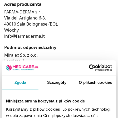
Adres producenta
FARMA-DERMA s.r.l.
Via dell'Artigiano 6-8,
40010 Sala Bolognese (BO),
Włochy.
info@farmaderma.it
Podmiot odpowiedzialny
Miralex Sp. z o.o.
Lotnicza 4,
64-920 Piła,
Polska,
tel. +48 61 832 90 60,
Zgoda
Szczegóły
O plikach cookies
www.miralex.pl
Adres dystrybutora
Niniejsza strona korzysta z plików cookie
Miralex Sp. z o.o.,
Korzystamy z plików cookies lub pokrewnych technologii
ul. Lotnicza 4,
w celu zapewnienia Ci najlepszych doświadczeń z
64-920 Piła