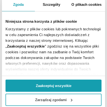
Zgoda
Szczegóły
O plikach cookies
MOŻE CI SIĘ PRZYDAĆ
Niniejsza strona korzysta z plików cookie
Korzystamy z plików cookies lub pokrewnych technologii
w celu zapewnienia Ci najlepszych doświadczeń z
korzystania z naszej strony internetowej. Klikając
„
Zaakceptuj wszystkie
” zgodzisz się na wszystkie pliki
cookies i pozwolisz nam na zadbanie o Twój komfort
podczas dokonywania zakupów na podstawie Twoich
własnych preferencji, nawyków oraz dopasowania
wyświetlania naszej oferty indywidualnie do Twoich
potrzeb. Część z plików jest nam dodatkowo niezbędna
do prawidłowego działania Portalu oraz jego
Zaakceptuj wszystkie
funkcjonalności. W zależności od funkcji, dane o tym jak
korzystasz z naszej witryny będą również przekazywane
Zapisz się do newslettera
do naszych Partnerów marketingowych i analitycznych.
Zarządzaj zgodami
OTRZYMAJ KOD NA DARMOWĄ