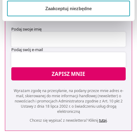
DOSTAWĘ
*
Jeżeli chcesz dostosować swoją zgodę i wybrać tylko
Zaakceptuj niezbędne
niektóre dodatkowe funkcje, z którymi wiąże się
* Oferta dotyczy zakupów powyżej 149 zł na wybrane formy
dostawy. Szczegóły w regulaminie -
kliknij tutaj
.
zbieranie danych o Twojej aktywności dokonaj
preferowanych przez Ciebie wyborów i kliknij „
Zarządzaj
Podaj swoje imię
zgodami
”.
Możesz również kliknąć „
Zaakceptuj niezbędne
”, co
Podaj swój e-mail
będzie oznaczało, że nie wyrażasz zgody na
pozyskiwanie od Ciebie danych, które nie są niezbędne
dla funkcjonowania Strony. Będzie się to jednak wiązało
ZAPISZ MNIE
z brakiem dostępu do wszystkich funkcjonalności
Strony.
Wyrażam zgodę na przesyłanie, na podany przeze mnie adres e-
mail, skierowanej do mnie informacji handlowej (newsletter) o
nowościach i promocjach Administratora zgodnie z Art. 10 pkt 2
Ustawy z dnia 18 lipca 2002 r. o świadczeniu usług drogą
elektroniczną
Chcesz się wypisać z newslettera? Kliknij
tutaj
.