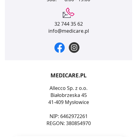
32 744 35 62
info@medicare.pl
MEDICARE.PL
Allecco Sp. z o.o.
Białobrzeska 45
41-409 Mysłowice
NIP: 6462972261
REGON: 380854970