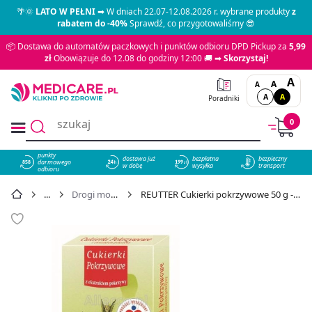
🌴🌞
LATO W PEŁNI
➡ W dniach 22.07-12.08.2026 r. wybrane produkty
z
rabatem do -40%
Sprawdź, co przygotowaliśmy 😎
📦 Dostawa do automatów paczkowych i punktów odbioru DPD Pickup za
5,99
zł
Obowiązuje do 12.08 do godziny 12:00 🚚 ➡
Skorzystaj!
A
A
A
A
A
Poradniki
0
punkty
dostawa już
bezpłatna
bezpieczny
darmowego
858
w dobę
wysyłka
transport
odbioru
Drogi moczowe
REUTTER Cukierki pokrzywowe 50 g - cena 13,99 zł