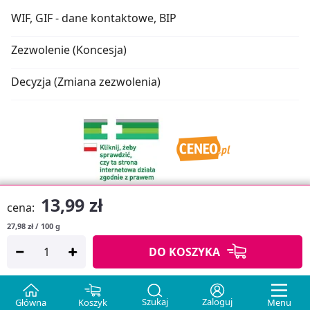
WIF, GIF - dane kontaktowe, BIP
Zezwolenie (Koncesja)
Decyzja (Zmiana zezwolenia)
13,99 zł
cena:
27,98 zł / 100 g
Oprogramowanie sklepu:
APTUSSHOP
DO KOSZYKA
Copyright © 2026
Projekt strony:
MEDICARE.PL
i
APTUS.PL
Szukaj
Zaloguj
Główna
Koszyk
Menu