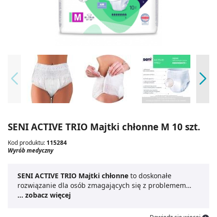
SENI ACTIVE TRIO Majtki chłonne M 10 szt.
Kod produktu:
115284
Wyrób medyczny
SENI ACTIVE TRIO Majtki chłonne
to doskonałe
rozwiązanie dla osób zmagających się z problemem
nietrzymania moczu w stopniu ciężkim. To produkt
... zobacz więcej
jednorazowy, odznaczający się wysoką chłonnością.
Majtki chłonne SENI ACTIVE TRIO
zapewniają uczucie