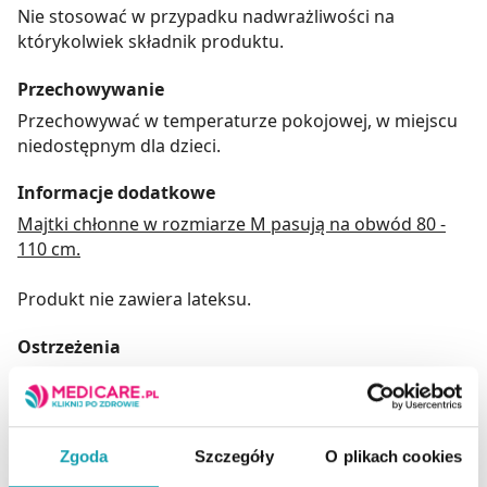
Nie stosować w przypadku nadwrażliwości na
którykolwiek składnik produktu.
Przechowywanie
Przechowywać w temperaturze pokojowej, w miejscu
niedostępnym dla dzieci.
Informacje dodatkowe
Majtki chłonne w rozmiarze M pasują na obwód 80 -
110 cm.
Produkt nie zawiera lateksu.
Ostrzeżenia
Do użytku zewnętrznego.
Adres producenta
Toruńskie Zakłady Materiałów Opatrunkowych S.A.
Zgoda
Szczegóły
O plikach cookies
ul. Żółkiewskiego 20/26,