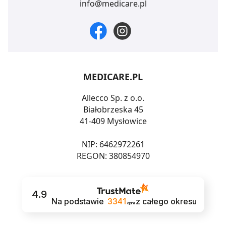
info@medicare.pl
MEDICARE.PL
Allecco Sp. z o.o.
Białobrzeska 45
41-409 Mysłowice
NIP: 6462972261
REGON: 380854970
4.9
Na podstawie
3341
z całego okresu
opinii