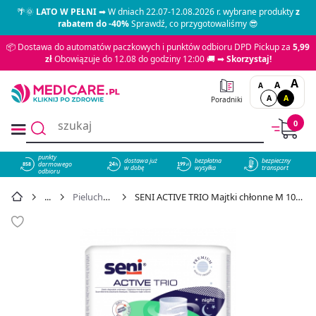
🌴🌞
LATO W PEŁNI
➡ W dniach 22.07-12.08.2026 r. wybrane produkty
z
rabatem do -40%
Sprawdź, co przygotowaliśmy 😎
📦 Dostawa do automatów paczkowych i punktów odbioru DPD Pickup za
5,99
zł
Obowiązuje do 12.08 do godziny 12:00 🚚 ➡
Skorzystaj!
A
A
A
A
A
Poradniki
0
punkty
dostawa już
bezpłatna
bezpieczny
darmowego
858
w dobę
wysyłka
transport
odbioru
Pieluchomajtki
SENI ACTIVE TRIO Majtki chłonne M 10 szt. - cena 38,99 zł