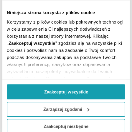
87-100 Toruń.
tzmo@tzmo-global.com
Niniejsza strona korzysta z plików cookie
seni@tzmo-global.com
Korzystamy z plików cookies lub pokrewnych technologii
w celu zapewnienia Ci najlepszych doświadczeń z
Podmiot odpowiedzialny
korzystania z naszej strony internetowej. Klikając
Toruńskie Zakłady Materiałów Opatrunkowych S.A.
„
Zaakceptuj wszystkie
” zgodzisz się na wszystkie pliki
ul. Żółkiewskiego 20/26,
cookies i pozwolisz nam na zadbanie o Twój komfort
87-100 Toruń.
podczas dokonywania zakupów na podstawie Twoich
tzmo@tzmo-global.com
własnych preferencji, nawyków oraz dopasowania
seni@tzmo-global.com
wyświetlania naszej oferty indywidualnie do Twoich
potrzeb. Część z plików jest nam dodatkowo niezbędna
do prawidłowego działania Portalu oraz jego
Zaakceptuj wszystkie
funkcjonalności. W zależności od funkcji, dane o tym jak
To jest wyrób medyczny. Używaj go zgodnie z
korzystasz z naszej witryny będą również przekazywane
instrukcją używania lub etykietą.
do naszych Partnerów marketingowych i analitycznych.
Zarządzaj zgodami
Ilość / masa / pojemność
Jeżeli chcesz dostosować swoją zgodę i wybrać tylko
10 szt
Zaakceptuj niezbędne
netto:
niektóre dodatkowe funkcje, z którymi wiąże się