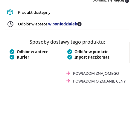
Dowiedz się więcej
suchości i świeżości, niwelują nieprzyjemny zapach
moczu oraz umożliwiają swobodne oddychanie skóry.
Produkt dostępny
Są odpowiednie zarówno dla kobiet, jak i mężczyzn. Ze
względu na wysoką chłonność polecane są również do
Odbiór w aptece
w poniedziałek
stosowania w nocy.
Sposoby dostawy tego produktu:
Odbiór w aptece
Odbiór w punkcie
Kurier
Inpost Paczkomat
POWIADOM ZNAJOMEGO
POWIADOM O ZMIANIE CENY