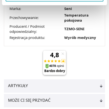
Postać:
Majtki chłonne
zbieranie danych o Twojej aktywności dokonaj
Marka:
Seni
preferowanych przez Ciebie wyborów i kliknij „
Zarządzaj
zgodami
”.
Temperatura
Przechowywanie:
pokojowa
Możesz również kliknąć „
Zaakceptuj niezbędne
”, co
Producent / Podmiot
TZMO-SENI
odpowiedzialny:
będzie oznaczało, że nie wyrażasz zgody na
Rejestracja produktu:
Wyrób medyczny
pozyskiwanie od Ciebie danych, które nie są niezbędne
dla funkcjonowania Strony. Będzie się to jednak wiązało
z brakiem dostępu do wszystkich funkcjonalności
Strony.
ARTYKUŁY
MOŻE CI SIĘ PRZYDAĆ