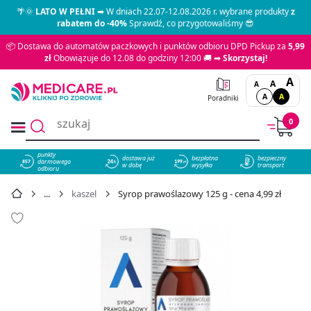
🌴🌞
LATO W PEŁNI
➡ W dniach 22.07-12.08.2026 r. wybrane produkty
z
rabatem do -40%
Sprawdź, co przygotowaliśmy 😎
📦 Dostawa do automatów paczkowych i punktów odbioru DPD Pickup za
5,99
zł
Obowiązuje do 12.08 do godziny 12:00 🚚 ➡
Skorzystaj!
A
A
A
A
A
Poradniki
0
punkty
dostawa już
bezpłatna
bezpieczny
darmowego
857
w dobę
wysyłka
transport
odbioru
kaszel
Syrop prawoślazowy 125 g - cena 4,99 zł