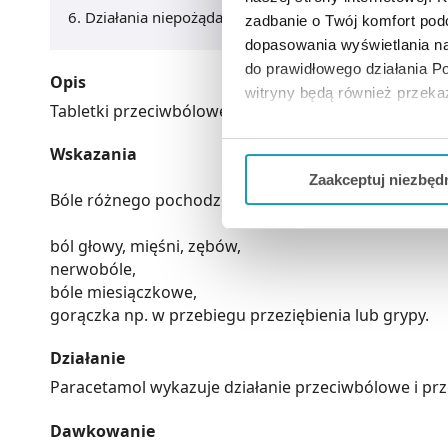
Działania niepożądane
zadbanie o Twój komfort po
dopasowania wyświetlania na
do prawidłowego działania Po
Opis
witryny będą również przek
Tabletki przeciwbólowe i przeciwgorączkowe, przezna
Jeżeli chcesz dostosować swo
Wskazania
Twojej aktywności dokonaj pr
Zaakceptuj niezbęd
Bóle różnego pochodzenia:
Możesz również kliknąć „
Zaa
Ciebie danych, które nie są 
ból głowy, mięśni, zębów,
wszystkich funkcjonalności 
nerwobóle,
bóle miesiączkowe,
gorączka np. w przebiegu przeziębienia lub grypy.
Działanie
Paracetamol wykazuje działanie przeciwbólowe i p
Dawkowanie