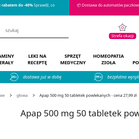
z rabatem do -40%
Sprawdź, co
📦 Dostawa do automatów paczkowy
Strefa okazji
AMINY
LEKI NA
SPRZĘT
HOMEOPATIA
ERAŁY
RECEPTĘ
MEDYCZNY
ZIOŁA
PO
dostawa już w dobę
bezpłatna wysył
owe
głowa
Apap 500 mg 50 tabletek powlekanych - cena 27,99 zł
Apap 500 mg 50 tabletek po