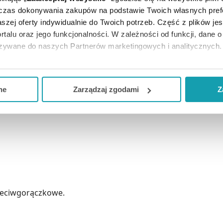
dczas dokonywania zakupów na podstawie Twoich własnych pref
szej oferty indywidualnie do Twoich potrzeb. Część z plików j
rtalu oraz jego funkcjonalności. W zależności od funkcji, dane 
azywane do naszych Partnerów marketingowych i analitycznych.
czone dla dorosłych i dzieci powyżej 12 roku życia, zawie
ją zgodę i wybrać tylko niektóre dodatkowe funkcje, z którymi
eferowanych przez Ciebie wyborów i kliknij „
Zarządzaj
zgodam
ne
Zarządzaj zgodami
Z
kceptuj niezbędne
”, co będzie oznaczało, że nie wyrażasz zg
niezbędne dla funkcjonowania Strony. Będzie się to jednak wiąza
Strony.
rzeciwgorączkowe.