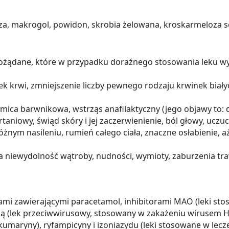
a, makrogol, powidon, skrobia żelowana, kroskarmeloza 
ożądane, które w przypadku doraźnego stosowania leku wys
ek krwi, zmniejszenie liczby pewnego rodzaju krwinek biały
amica barwnikowa, wstrząs anafilaktyczny (jego objawy to:
aniowy, świąd skóry i jej zaczerwienienie, ból głowy, uczuc
różnym nasileniu, rumień całego ciała, znaczne osłabienie, a
niewydolność wątroby, nudności, wymioty, zaburzenia tra
mi zawierającymi paracetamol, inhibitorami MAO (leki stos
ną (lek przeciwwirusowy, stosowany w zakażeniu wirusem 
maryny), ryfampicyny i izoniazydu (leki stosowane w lecz