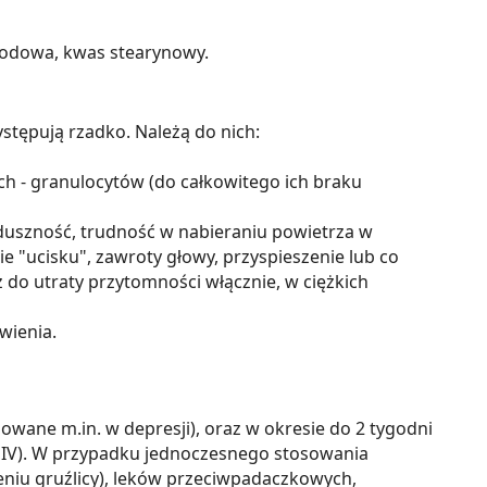
sodowa, kwas stearynowy.
tępują rzadko. Należą do nich:
ch - granulocytów (do całkowitego ich braku
 duszność, trudność w nabieraniu powietrza w
ie "ucisku", zawroty głowy, przyspieszenie lub co
ż do utraty przytomności włącznie, w ciężkich
wienia.
owane m.in. w depresji), oraz w okresie do 2 tygodni
HIV). W przypadku jednoczesnego stosowania
eniu gruźlicy), leków przeciwpadaczkowych,