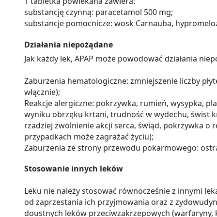
1 tabletka powlekana zawiera:
substancję czynną: paracetamol 500 mg;
substancje pomocnicze: wosk Carnauba, hypromeloz
Działania niepożądane
Jak każdy lek, APAP może powodować działania niep
Zaburzenia hematologiczne: zmniejszenie liczby płyt
włącznie);
Reakcje alergiczne: pokrzywka, rumień, wysypka, pl
wyniku obrzęku krtani, trudność w wydechu, świst krt
rzadziej zwolnienie akcji serca, świąd, pokrzywka o 
przypadkach może zagrażać życiu);
Zaburzenia ze strony przewodu pokarmowego: ostra 
Stosowanie innych leków
Leku nie należy stosować równocześnie z innymi leka
od zaprzestania ich przyjmowania oraz z zydowudy
doustnych leków przeciwzakrzepowych (warfaryny, ku