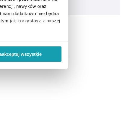
erencji, nawyków oraz
est nam dodatkowo niezbędna
o tym jak korzystasz z naszej
rające paracetamol.
 wiąże się zbieranie danych o
i
”.
aakceptuj wszystkie
ody na pozyskiwanie od
ło z brakiem dostępu do