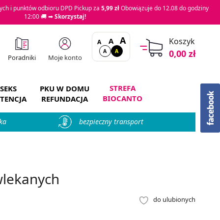
ch i punktów odbioru DPD Pickup za
5,99 zł
Obowiązuje do 12.08 do godziny
12:00 🚚 ➡
Skorzystaj!
A
A
Koszyk
A
A
A
0,00 zł
Moje konto
Poradniki
STREFA
SEKS
PKU W DOMU
BIOCANTO
TENCJA
REFUNDACJA
ka
bezpieczny transport
wlekanych
do ulubionych