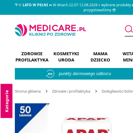
🌴🌞
LATO W PEŁNI
➡ W dniach 22.07-12.08.2026 r. wybrane produkty
przygotowaliśmy 😎
ZDROWIE
KOSMETYKI
MAMA
WIT
PROFILAKTYKA
URODA
DZIECKO
MIN
punkty darmowego odbioru
858
Strona główna
Zdrowie i profilaktyka
Dolegliwości ból
Kategorie