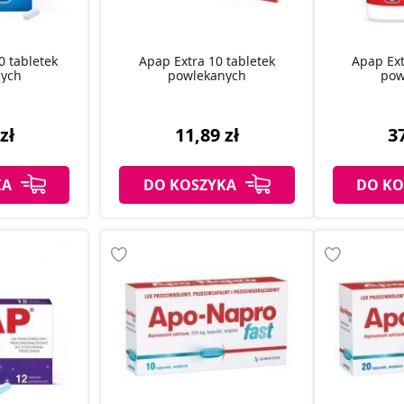
 tabletek
Apap Extra 10 tabletek
Apap Ext
ych
powlekanych
pow
zł
11,89 zł
37
KA
DO KOSZYKA
DO KO