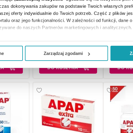
dczas dokonywania zakupów na podstawie Twoich własnych pref
szej oferty indywidualnie do Twoich potrzeb. Część z plików j
rtalu oraz jego funkcjonalności. W zależności od funkcji, dane 
Apap 500 mg 100 tabletek
Apap 500 
azywane do naszych Partnerów marketingowych i analitycznych.
 tabletek
powlekanych
pow
ją zgodę i wybrać tylko niektóre dodatkowe funkcje, z którymi
eferowanych przez Ciebie wyborów i kliknij „
Zarządzaj
zgodam
zł
47,99 zł
9
ne
Zarządzaj zgodami
Z
kceptuj niezbędne
”, co będzie oznaczało, że nie wyrażasz zg
KA
DO KOSZYKA
DO KO
niezbędne dla funkcjonowania Strony. Będzie się to jednak wiąza
Strony.