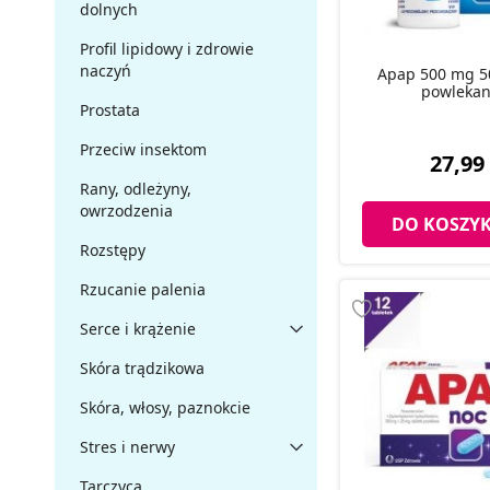
dolnych
Profil lipidowy i zdrowie
naczyń
Apap 500 mg 50
powlekan
Prostata
Przeciw insektom
27,99 
Rany, odleżyny,
owrzodzenia
DO KOSZY
Rozstępy
Rzucanie palenia
Serce i krążenie
Skóra trądzikowa
Skóra, włosy, paznokcie
Stres i nerwy
Tarczyca