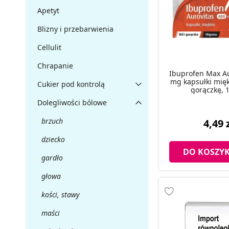
Apetyt
Blizny i przebarwienia
Cellulit
Chrapanie
Ibuprofen Max Au
mg kapsułki mięk
Cukier pod kontrolą
gorączkę, 1
Dolegliwości bólowe
brzuch
4,49 
dziecko
DO KOSZY
gardło
głowa
kości, stawy
maści