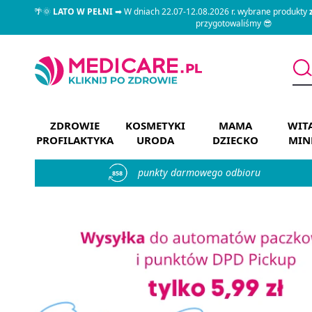
🌴🌞
LATO W PEŁNI
➡ W dniach 22.07-12.08.2026 r. wybrane produkty
przygotowaliśmy 😎
ZDROWIE
KOSMETYKI
MAMA
WIT
PROFILAKTYKA
URODA
DZIECKO
MIN
punkty darmowego odbioru
858