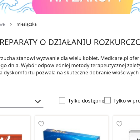
owe
miesiączka
, PREPARATY O DZIAŁANIU ROZKURC
brzucha stanowi wyzwanie dla wielu kobiet. Medicare.pl ofe
ego dnia. Wybór odpowiedniej metody terapeutycznej zależ
 dyskomfortu pozwala na skuteczne dobranie właściwych
Tylko dostępne
Tylko w pr