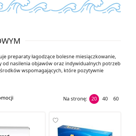
ZOWYM
ruje preparaty łagodzące bolesne miesiączkowanie,
y od nasilenia objawów oraz indywidualnych potrzeb
 środków wspomagających, które pozytywnie
omocji
Na stronę:
20
40
60