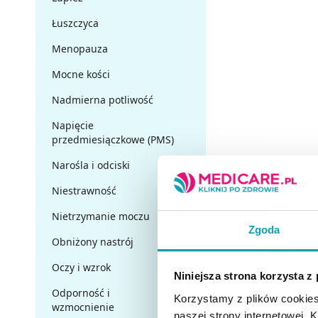
Łuszczyca
Menopauza
Mocne kości
Nadmierna potliwość
Napięcie
przedmiesiączkowe (PMS)
Narośla i odciski
Niestrawność
Nietrzymanie moczu
Zgoda
Obniżony nastrój
Oczy i wzrok
Niniejsza strona korzysta z
Odporność i
Korzystamy z plików cookies
wzmocnienie
naszej strony internetowej. Kl