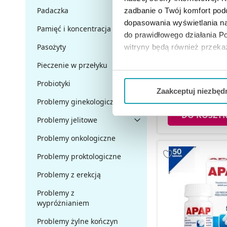
Padaczka
zadbanie o Twój komfort po
dopasowania wyświetlania na
Pamięć i koncentracja
do prawidłowego działania Po
Pasożyty
witryny będą również przek
Antidol 15, 10
Pieczenie w przełyku
Jeżeli chcesz dostosować swo
Probiotyki
Twojej aktywności dokonaj pr
16,99 
Zaakceptuj niezbęd
Problemy ginekologiczne
Możesz również kliknąć „
Zaa
DO KOSZY
Problemy jelitowe
Ciebie danych, które nie są 
wszystkich funkcjonalności 
Problemy onkologiczne
Problemy proktologiczne
Problemy z erekcją
Problemy z
wypróżnianiem
Problemy żylne kończyn