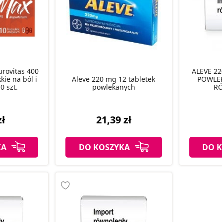
rovitas 400
ALEVE 22
kie na ból i
Aleve 220 mg 12 tabletek
POWLE
0 szt.
powlekanych
R
zł
21,39 zł
KA
DO KOSZYKA
DO 