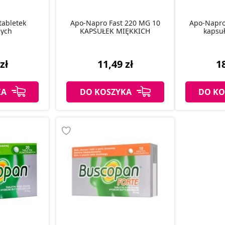
tabletek
Apo-Napro Fast 220 MG 10
Apo-Napro
ych
KAPSUŁEK MIĘKKICH
kapsuł
zł
11,49 zł
18
KA
DO KOSZYKA
DO KO