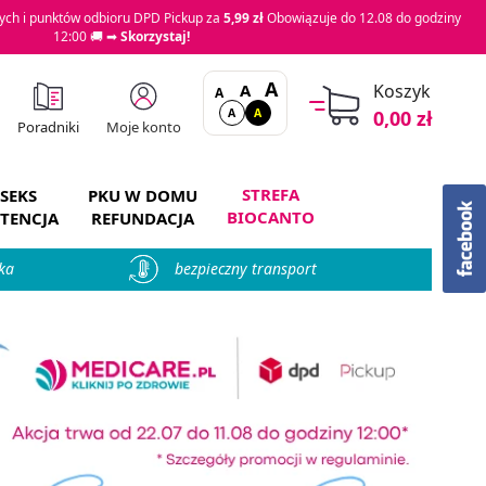
ch i punktów odbioru DPD Pickup za
5,99 zł
Obowiązuje do 12.08 do godziny
12:00 🚚 ➡
Skorzystaj!
A
A
Koszyk
A
A
A
0,00 zł
Moje konto
Poradniki
STREFA
SEKS
PKU W DOMU
BIOCANTO
TENCJA
REFUNDACJA
ka
bezpieczny transport