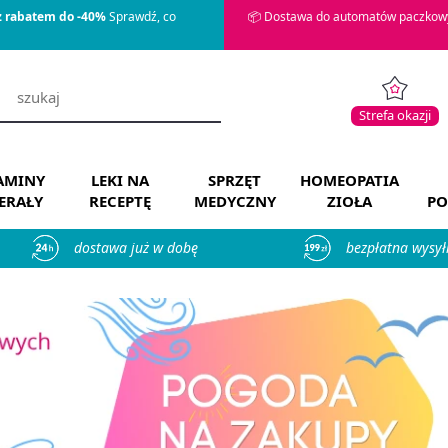
z rabatem do -40%
Sprawdź, co
📦 Dostawa do automatów paczkowy
Strefa okazji
AMINY
LEKI NA
SPRZĘT
HOMEOPATIA
ERAŁY
RECEPTĘ
MEDYCZNY
ZIOŁA
PO
dostawa już w dobę
bezpłatna wysył