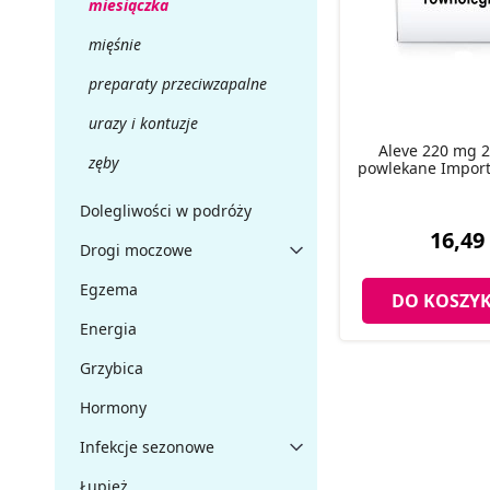
miesiączka
mięśnie
preparaty przeciwzapalne
urazy i kontuzje
Aleve 220 mg 2
zęby
powlekane Import
Dolegliwości w podróży
16,49 
Drogi moczowe
Egzema
DO KOSZY
Energia
Grzybica
Hormony
Infekcje sezonowe
Łupież