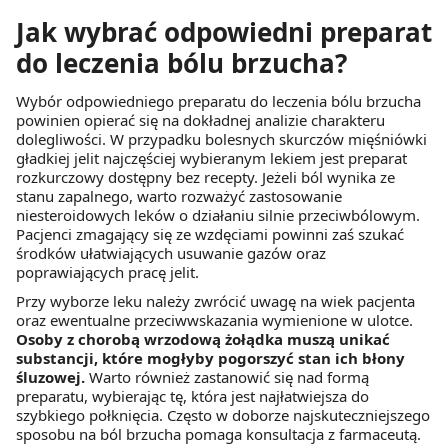
z brakiem dostępu do wszystkich funkcjonalności
Jak wybrać odpowiedni preparat
Strony.
do leczenia bólu brzucha?
Wybór odpowiedniego preparatu do leczenia bólu brzucha
powinien opierać się na dokładnej analizie charakteru
dolegliwości. W przypadku bolesnych skurczów mięśniówki
gładkiej jelit najczęściej wybieranym lekiem jest preparat
rozkurczowy dostępny bez recepty. Jeżeli ból wynika ze
stanu zapalnego, warto rozważyć zastosowanie
niesteroidowych leków o działaniu silnie przeciwbólowym.
Pacjenci zmagający się ze wzdęciami powinni zaś szukać
środków ułatwiających usuwanie gazów oraz
poprawiających pracę jelit.
Przy wyborze leku należy zwrócić uwagę na wiek pacjenta
oraz ewentualne przeciwwskazania wymienione w ulotce.
Osoby z chorobą wrzodową żołądka muszą unikać
substancji, które mogłyby pogorszyć stan ich błony
śluzowej.
Warto również zastanowić się nad formą
preparatu, wybierając tę, która jest najłatwiejsza do
szybkiego połknięcia. Często w doborze najskuteczniejszego
sposobu na ból brzucha pomaga konsultacja z farmaceutą.