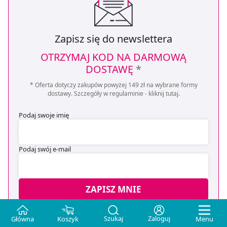
Zapisz się do newslettera
OTRZYMAJ KOD NA DARMOWĄ
DOSTAWĘ
*
* Oferta dotyczy zakupów powyżej 149 zł na wybrane formy
dostawy. Szczegóły w regulaminie -
kliknij tutaj
.
Podaj swoje imię
Podaj swój e-mail
ZAPISZ MNIE
Wyrażam zgodę na przesyłanie, na podany przeze mnie adres e-
Szukaj
Zaloguj
Główna
Koszyk
Menu
mail, skierowanej do mnie informacji handlowej (newsletter) o