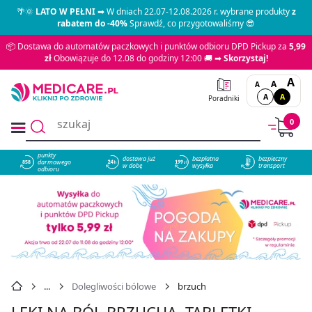
🌴🌞
LATO W PEŁNI
➡ W dniach 22.07-12.08.2026 r. wybrane produkty
z
rabatem do -40%
Sprawdź, co przygotowaliśmy 😎
📦 Dostawa do automatów paczkowych i punktów odbioru DPD Pickup za
5,99
zł
Obowiązuje do 12.08 do godziny 12:00 🚚 ➡
Skorzystaj!
A
A
A
A
A
Poradniki
0
punkty
dostawa już
bezpłatna
bezpieczny
darmowego
858
w dobę
wysyłka
transport
odbioru
Dolegliwości bólowe
brzuch
LEKI NA BÓL BRZUCHA, TABLETKI