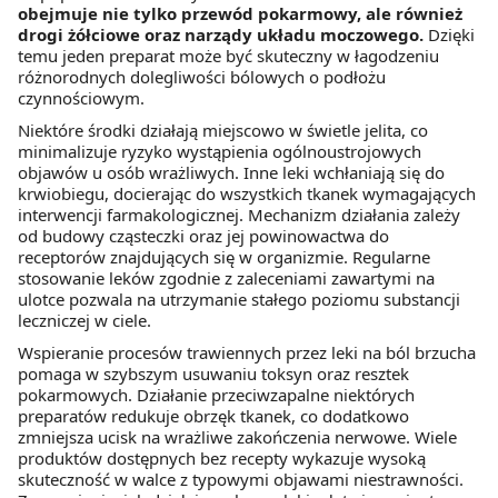
obejmuje nie tylko przewód pokarmowy, ale również
drogi żółciowe oraz narządy układu moczowego.
Dzięki
temu jeden preparat może być skuteczny w łagodzeniu
różnorodnych dolegliwości bólowych o podłożu
czynnościowym.
Niektóre środki działają miejscowo w świetle jelita, co
minimalizuje ryzyko wystąpienia ogólnoustrojowych
objawów u osób wrażliwych. Inne leki wchłaniają się do
krwiobiegu, docierając do wszystkich tkanek wymagających
interwencji farmakologicznej. Mechanizm działania zależy
od budowy cząsteczki oraz jej powinowactwa do
receptorów znajdujących się w organizmie. Regularne
stosowanie leków zgodnie z zaleceniami zawartymi na
ulotce pozwala na utrzymanie stałego poziomu substancji
leczniczej w ciele.
Wspieranie procesów trawiennych przez leki na ból brzucha
pomaga w szybszym usuwaniu toksyn oraz resztek
pokarmowych. Działanie przeciwzapalne niektórych
preparatów redukuje obrzęk tkanek, co dodatkowo
zmniejsza ucisk na wrażliwe zakończenia nerwowe. Wiele
produktów dostępnych bez recepty wykazuje wysoką
skuteczność w walce z typowymi objawami niestrawności.