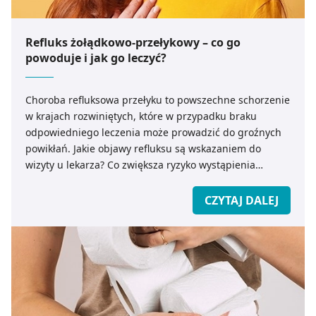
Refluks żołądkowo-przełykowy – co go
powoduje i jak go leczyć?
Choroba refluksowa przełyku to powszechne schorzenie
w krajach rozwiniętych, które w przypadku braku
odpowiedniego leczenia może prowadzić do groźnych
powikłań. Jakie objawy refluksu są wskazaniem do
wizyty u lekarza? Co zwiększa ryzyko wystąpienia
choroby refluksowej żołądka i jakie leczenie jest
skuteczne?
CZYTAJ DALEJ