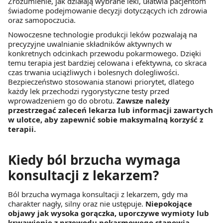
Zrozumienie, jak działają wybrane leki, ułatwia pacjentom
świadome podejmowanie decyzji dotyczących ich zdrowia
oraz samopoczucia.
Nowoczesne technologie produkcji leków pozwalają na
precyzyjne uwalnianie składników aktywnych w
konkretnych odcinkach przewodu pokarmowego. Dzięki
temu terapia jest bardziej celowana i efektywna, co skraca
czas trwania uciążliwych i bolesnych dolegliwości.
Bezpieczeństwo stosowania stanowi priorytet, dlatego
każdy lek przechodzi rygorystyczne testy przed
wprowadzeniem go do obrotu.
Zawsze należy
przestrzegać zaleceń lekarza lub informacji zawartych
w ulotce, aby zapewnić sobie maksymalną korzyść z
terapii.
Kiedy ból brzucha wymaga
konsultacji z lekarzem?
Ból brzucha wymaga konsultacji z lekarzem, gdy ma
charakter nagły, silny oraz nie ustępuje.
Niepokojące
objawy jak wysoka gorączka, uporczywe wymioty lub
krwawienie z przewodu pokarmowego stanowią