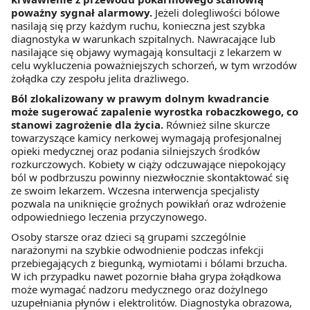
poważny sygnał alarmowy.
Jeżeli dolegliwości bólowe
nasilają się przy każdym ruchu, konieczna jest szybka
diagnostyka w warunkach szpitalnych. Nawracające lub
nasilające się objawy wymagają konsultacji z lekarzem w
celu wykluczenia poważniejszych schorzeń, w tym wrzodów
żołądka czy zespołu jelita drażliwego.
Ból zlokalizowany w prawym dolnym kwadrancie
może sugerować zapalenie wyrostka robaczkowego, co
stanowi zagrożenie dla życia.
Również silne skurcze
towarzyszące kamicy nerkowej wymagają profesjonalnej
opieki medycznej oraz podania silniejszych środków
rozkurczowych. Kobiety w ciąży odczuwające niepokojący
ból w podbrzuszu powinny niezwłocznie skontaktować się
ze swoim lekarzem. Wczesna interwencja specjalisty
pozwala na uniknięcie groźnych powikłań oraz wdrożenie
odpowiedniego leczenia przyczynowego.
Osoby starsze oraz dzieci są grupami szczególnie
narażonymi na szybkie odwodnienie podczas infekcji
przebiegających z biegunką, wymiotami i bólami brzucha.
W ich przypadku nawet pozornie błaha grypa żołądkowa
może wymagać nadzoru medycznego oraz dożylnego
uzupełniania płynów i elektrolitów. Diagnostyka obrazowa,