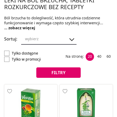
ROZKURCZOWE BEZ RECEPTY
Ból brzucha to dolegliwość, która utrudnia codzienne
funkcjonowanie i wymaga często szybkiej interwencji
medycznej. Medicare.pl oferuje preparaty, które pomagają
... zobacz więcej
w łagodzeniu dolegliwości ze strony układu pokarmowego
oraz dróg moczowych. Wybór odpowiedniej terapii zależy
Sortuj:
wybierz
od rodzaju bólu oraz przyczyny, która wywołała te nagłe
bolesne skurcze. Zrozumienie mechanizmów działania
leków pozwala na bezpieczne stosowanie środków
Tylko dostępne
Na stronę:
20
40
60
dostępnych bez recepty, które znajdują się w niemal każdej
Tylko w promocji
domowej apteczce.
FILTRY