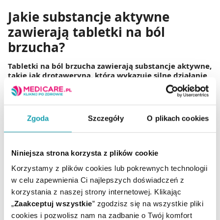
Jakie substancje aktywne
zawierają tabletki na ból
brzucha?
Tabletki na ból brzucha zawierają substancje aktywne,
takie jak drotaweryna, która wykazuje silne działanie
rozkurczowe.
Składnik ten skutecznie rozluźnia mięśnie
gładkie przewodu pokarmowego oraz łagodzi bolesne
skurcze dróg żółciowych pacjenta. Hioscyna to kolejna
popularna substancja czynna, którą stosuje się powszechnie
Zgoda
Szczegóły
O plikach cookies
w leczeniu silnych bólów o charakterze skurczowym. Leki te
są skuteczne w opanowywaniu dolegliwości towarzyszących
stanom zapalnym narządów położonych wewnątrz całej
jamy brzusznej.
Niniejsza strona korzysta z plików cookie
Ibuprofen działa przeciwbólowo i przeciwzapalnie, co
Korzystamy z plików cookies lub pokrewnych technologii
jest istotne przy bólach brzucha spowodowanych
w celu zapewnienia Ci najlepszych doświadczeń z
przez różne infekcje.
Substancja ta hamuje syntezę
prostaglandyn, które odpowiadają za powstawanie
korzystania z naszej strony internetowej. Klikając
bolesnych napięć oraz silnych stanów zapalnych.
„
Zaakceptuj wszystkie
” zgodzisz się na wszystkie pliki
Paracetamol jest bezpieczną alternatywą dla ibuprofenu, bo
cookies i pozwolisz nam na zadbanie o Twój komfort
nie drażni błony śluzowej żołądka nawet przy częstszym