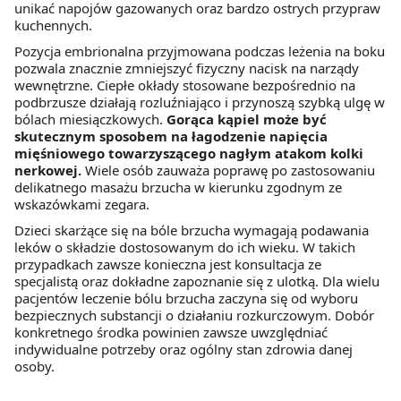
unikać napojów gazowanych oraz bardzo ostrych przypraw
kuchennych.
Pozycja embrionalna przyjmowana podczas leżenia na boku
pozwala znacznie zmniejszyć fizyczny nacisk na narządy
wewnętrzne. Ciepłe okłady stosowane bezpośrednio na
podbrzusze działają rozluźniająco i przynoszą szybką ulgę w
bólach miesiączkowych.
Gorąca kąpiel może być
skutecznym sposobem na łagodzenie napięcia
mięśniowego towarzyszącego nagłym atakom kolki
nerkowej.
Wiele osób zauważa poprawę po zastosowaniu
delikatnego masażu brzucha w kierunku zgodnym ze
wskazówkami zegara.
Dzieci skarżące się na bóle brzucha wymagają podawania
leków o składzie dostosowanym do ich wieku. W takich
przypadkach zawsze konieczna jest konsultacja ze
specjalistą oraz dokładne zapoznanie się z ulotką. Dla wielu
pacjentów leczenie bólu brzucha zaczyna się od wyboru
bezpiecznych substancji o działaniu rozkurczowym. Dobór
konkretnego środka powinien zawsze uwzględniać
indywidualne potrzeby oraz ogólny stan zdrowia danej
osoby.