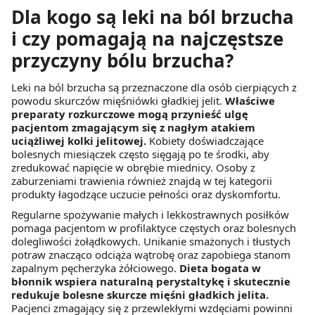
Dla kogo są leki na ból brzucha
i czy pomagają na najczęstsze
przyczyny bólu brzucha?
Leki na ból brzucha są przeznaczone dla osób cierpiących z
powodu skurczów mięśniówki gładkiej jelit.
Właściwe
preparaty rozkurczowe mogą przynieść ulgę
pacjentom zmagającym się z nagłym atakiem
uciążliwej kolki jelitowej.
Kobiety doświadczające
bolesnych miesiączek często sięgają po te środki, aby
zredukować napięcie w obrębie miednicy. Osoby z
zaburzeniami trawienia również znajdą w tej kategorii
produkty łagodzące uczucie pełności oraz dyskomfortu.
Regularne spożywanie małych i lekkostrawnych posiłków
pomaga pacjentom w profilaktyce częstych oraz bolesnych
dolegliwości żołądkowych. Unikanie smażonych i tłustych
potraw znacząco odciąża wątrobę oraz zapobiega stanom
zapalnym pęcherzyka żółciowego.
Dieta bogata w
błonnik wspiera naturalną perystaltykę i skutecznie
redukuje bolesne skurcze mięśni gładkich jelita.
Pacjenci zmagający się z przewlekłymi wzdęciami powinni