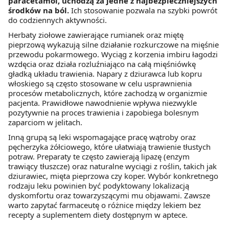
paracetamol, uchodzą za jedne z najbezpieczniejszych
środków na ból.
Ich stosowanie pozwala na szybki powrót
do codziennych aktywności.
Herbaty ziołowe zawierające rumianek oraz miętę
pieprzową wykazują silne działanie rozkurczowe na mięśnie
przewodu pokarmowego. Wyciąg z korzenia imbiru łagodzi
wzdęcia oraz działa rozluźniająco na całą mięśniówkę
gładką układu trawienia. Napary z dziurawca lub kopru
włoskiego są często stosowane w celu usprawnienia
procesów metabolicznych, które zachodzą w organizmie
pacjenta. Prawidłowe nawodnienie wpływa niezwykle
pozytywnie na proces trawienia i zapobiega bolesnym
zaparciom w jelitach.
Inną grupą są leki wspomagające pracę wątroby oraz
pęcherzyka żółciowego, które ułatwiają trawienie tłustych
potraw. Preparaty te często zawierają lipazę (enzym
trawiący tłuszcze) oraz naturalne wyciągi z roślin, takich jak
dziurawiec, mięta pieprzowa czy koper. Wybór konkretnego
rodzaju leku powinien być podyktowany lokalizacją
dyskomfortu oraz towarzyszącymi mu objawami. Zawsze
warto zapytać farmaceutę o różnice między lekiem bez
recepty a suplementem diety dostępnym w aptece.